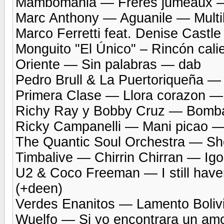
Mambomania — Frères jumeaux —
Marc Anthony — Aguanile — Multi
Marco Ferretti feat. Denise Cas
Monguito "El Único" – Rincón cal
Oriente — Sin palabras — dab
Pedro Brull & La Puertoriqueña —
Primera Clase — Llora corazon — 
Richy Ray y Bobby Cruz — Bomb
Ricky Campanelli — Mani picao 
The Quantic Soul Orchestra — She
Timbalive — Chirrin Chirran — Igo
U2 & Coco Freeman — I still haven
(+deen)
Verdes Enanitos — Lamento Boliv
Wuelfo — Si yo encontrara un a