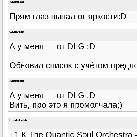
Architect
Прям глаз выпал от яркости:D
v.radziun
А у меня — от DLG :D
Обновил список с учётом предл
Architect
А у меня — от DLG :D
Вить, про это я промолчала;)
Lonli-Lokli
+1 К The Quantic Soul Orchestra 