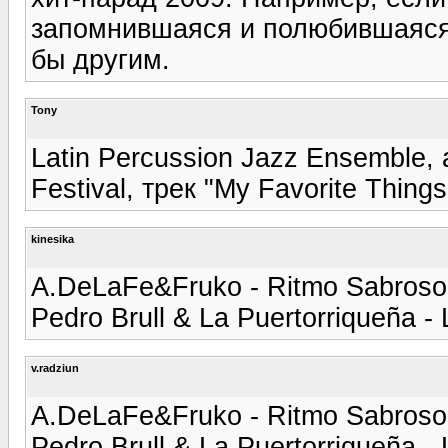
запомнившаяся и полюбившаяся п
бы другим.
Tony
Latin Percussion Jazz Ensemble, 
Festival, трек "My Favorite Things
kinesika
A.DeLaFe&Fruko - Ritmo Sabroso
Pedro Brull & La Puertorriqueña -
v.radziun
A.DeLaFe&Fruko - Ritmo Sabroso
Pedro Brull & La Puertorriqueña -