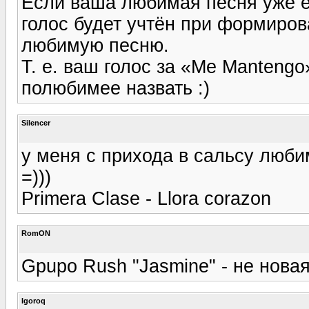
Если ваша любимая песня уже е
голос будет учтён при формиров
любимую песню.
Т. е. ваш голос за «Me Manteng
полюбимее назвать :)
Silencer
у меня с прихода в сальсу люби
=)))
Primera Clase - Llora corazon
RomON
Gpupo Rush "Jasmine" - не новая
Igoroq