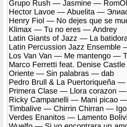
Grupo Rush — Jasmine — RomO
Hector Lavoe — Abuelita — Элиа
Henry Fiol — No dejes que se mue
Klimax — Tu no eres — Andrey
Latin Giants of Jazz — La batid
Latin Percussion Jazz Ensemble —
Los Van Van — Me mantengo — Tia
Marco Ferretti feat. Denise Cas
Oriente — Sin palabras — dab
Pedro Brull & La Puertoriqueña —
Primera Clase — Llora corazon — 
Ricky Campanelli — Mani picao 
Timbalive — Chirrin Chirran — Igo
Verdes Enanitos — Lamento Boliv
Wuelfo — Si yo encontrara un a