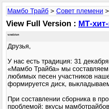
Мамбо Трайб
>
Совет племени
View Full Version :
МТ-хит-
v.radziun
Друзья,
У нас есть традиция: 31 декаб
«Мамбо Трайба» мы составляем
любимых песен участников нашег
формируется диск, выкладывае
При составлении сборника в пр
проблемой: вкусы мамботрайбов