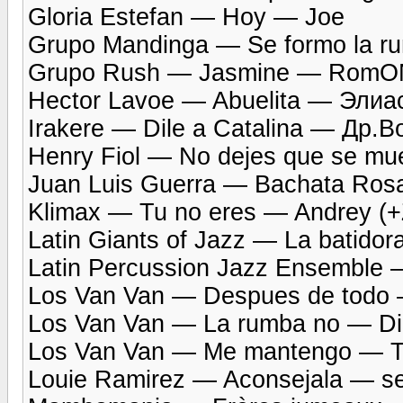
Gloria Estefan — Hoy — Joe
Grupo Mandinga — Se formo la ru
Grupo Rush — Jasmine — RomO
Hector Lavoe — Abuelita — Элиа
Irakere — Dile a Catalina — Др.В
Henry Fiol — No dejes que se mue
Juan Luis Guerra — Bachata Ro
Klimax — Tu no eres — Andrey (+
Latin Giants of Jazz — La batid
Latin Percussion Jazz Ensemble —
Los Van Van — Despues de todo 
Los Van Van — La rumba no — Dia
Los Van Van — Me mantengo — Tia
Louie Ramirez — Aconsejala — s