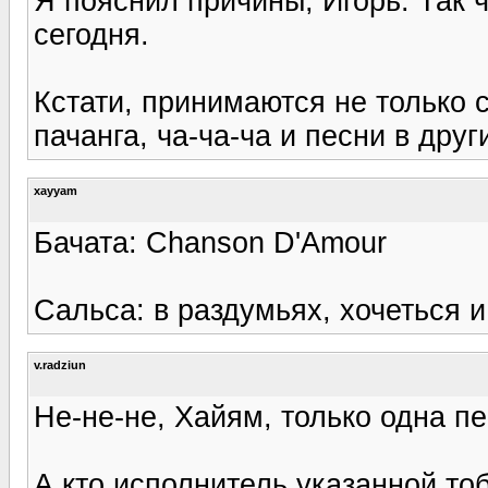
Я пояснил причины, Игорь. Так 
сегодня.
Кстати, принимаются не только с
пачанга, ча-ча-ча и песни в друг
xayyam
Бачата: Chanson D'Amour
Сальса: в раздумьях, хочеться и т
v.radziun
Не-не-не, Хайям, только одна пе
А кто исполнитель указанной то