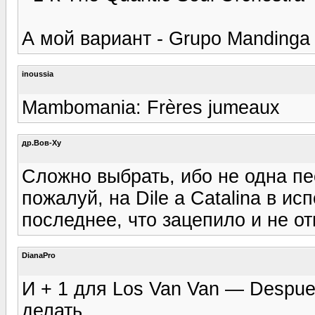
А мой вариант - Grupo Mandinga 
inoussia
Mambomania: Frères jumeaux
др.Вов-Ху
Сложно выбрать, ибо не одна пе
пожалуй, на Dile a Catalina в ис
последнее, что зацепило и не от
DianaPro
И + 1 для Los Van Van — Despues
делать.....