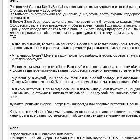
Genc
Ростовский Сальса-Клуб «Boogaloo» приглашает своих учеников и гостей на встре
Стоимость билета – 1700 рублей.
В стоимость билета помимо аренды помещения, звука, света, охраны, гардероба
официантов.
В Белом Зале будут расставлены столы, из расчета по 6 человек за каждым. Мес
Обязуемся сделать все возможное, чтобы встреча Нового Года прошла весело, 
Прошу всех определиться как можно раньше. Билеты будут продаваться с 1 по 10
Для иногородних гостей – пишите мне на genc@mail.ru . Отвечу всем и сразу.
FAQ:
- А что, из выпивки, только шампанское? А если я пью только водку (ром, текилу
- Приносить с собой и распивать категорически разрешается. Также никто не про
- А телевизор будет? Мне эти ваши танцы по барабану, я люблю смотреть телик 
- И телевизор будет!
- Я пришла заниматься в октябре в Ваш клуб и всю ночь танцевать сальсу (бачату
- Кроме вышеперечисленных танцев, обязуемся время от времени вставлять бло
- А у меня куча друзей, не из сальсы. Можно я их с собой возьму? Им деваться 
- Сложный вопрос, который будет решаться каждый раз в частном порядке. Обр
- А я хочу встретить Новый год с семьей, а потом к часу ночи приехать в Лендв
- Так можно, но стоимость билета та же самая – 1700 рублей, при покупке я то
ночи.
Думайте, решайте скорее – встретить как всегда или впервые встретить Новы
Кроме встречи Нового Года мы планируем провести еще две вечеринки 1-го числ
каникул, мы все равно постараемся, чтоб цена на эти две вечеринки не превыш
Genc
В дополнение к вышенаписанном посту:
1 января с 22-00 до 5 утра - Сальса-Ночь в Ночном клубе "OUT HALL", знакомо