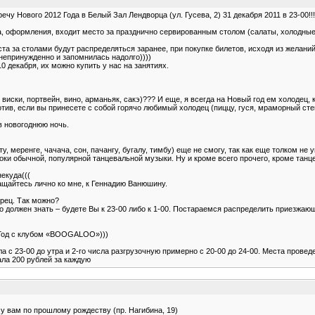
чу Нового 2012 Года в Белый Зал Лендворца (ул. Гусева, 2) 31 декабря 2011 в 23-00!!!
, оформления, входит место за празднично сервированным столом (салаты, холодные з
та за столами будут распределяться заранее, при покупке билетов, исходя из желаний
непринужденно и запомнилась надолго))))
 декабря, их можно купить у нас на занятиях.
, виски, портвейн, вино, арманьяк, сакэ)??? И еще, я всегда на Новый год ем холодец,
тив, если вы принесете с собой горячо любимый холодец (пиццу, гуся, мраморный стейк
в новогоднюю ночь.
, меренге, чачача, сон, пачангу, бугалу, тимбу) еще не смогу, так как еще толком не 
ки обычной, популярной танцевальной музыки. Ну и кроме всего прочего, кроме танц
некуда(((
ащайтесь лично ко мне, к Геннадию Ванюшину.
орец. Так можно?
чно должен знать – будете Вы к 23-00 либо к 1-00. Постараемся распределить приезжа
й Год с клубом «BOOGALOO»)))
а с 23-00 до утра и 2-го числа разгрузочную примерно с 20-00 до 24-00. Места пров
ала 200 рублей за каждую
му вам по прошлому рождеству (пр. Нагибина, 19)