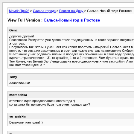
Мамбо Трайб
>
Сальса-города
>
Ростов-на-Дону
> Сальса-Новый год в Ростове
View Full Version :
Сальса-Новый год в Ростове
Genc
Дорогие друзья!
Ростовское Рождество уже давно стало традиционным, и гости заранее покупают
этом году.
Получилось так, что мы уже 5 лет как хотим посетить Сибирский Сальса-Фест в
поняли, что отмазки закончились и все-таки нужно слетать на покорение Сибири
И вот какие у нас родились планы: в порядке исключения мы в этом году прове
сделать три вечеринки - 31-го декабря, 1-го и 2-го января. Чем бухать и жрать
Тем более, что Белый Зал Лендворца на новогоднюю ночь я уже застолбил! А по
Как вам такая идея, а ?
Tony
Ааааатлична!
mordashka
отличная идея празднования нового года :)
когда хотя бы примерно будет озвучен порядок цен?
yu_aniskin
Великолепная идея! :)