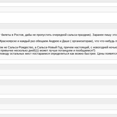
 билеты в Ростов, дабы не пропустить очередной сальса-праздник). Заранее пишу эт
 Красноярске и каждый раз обещаем Андрею и Даше ( организаторам), что что-нибудь п
.
дем не Сальса-Рождество, а Сальса-Новый Год, причем настоящий, с новогодней ночью
 по привычке несколько дней)))) может лучше потанцуем и пообщаемся?)
 поводу остальных мест постараемся определиться как можно быстрее. Цены появятся