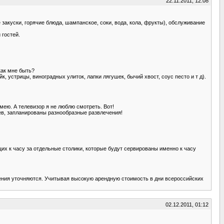
22.11.2011, 12:08
акуски, горячие блюда, шампанское, соки, вода, кола, фрукты), обслуживание
 гостей.
 как мне быть?
, устрицы, виноградных улиток, лапки лягушек, бычий хвост, соус песто и т д).
умею. А телевизор я не люблю смотреть. Вот!
ев, запланированы разнообразные развлечения!
ющих к часу за отдельные столики, которые будут сервированы именно к часу
едения уточняются. Учитывая высокую арендную стоимость в дни всероссийских
02.12.2011, 01:12