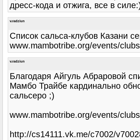
дресс-кода и отжига, все в силе:
v.radziun
Список сальса-клубов Казани се
www.mambotribe.org/events/club
v.radziun
Благодаря Айгуль Абраровой спи
Мамбо Трайбе кардинально обнов
сальсеро ;)
www.mambotribe.org/events/club
http://cs14111.vk.me/c7002/v700