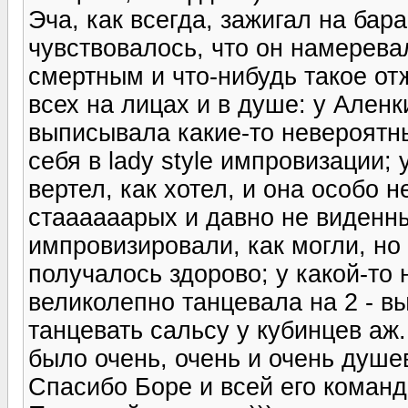
Эча, как всегда, зажигал на бар
чувствовалось, что он намерева
смертным и что-нибудь такое отж
всех на лицах и в душе: у Аленк
выписывала какие-то невероятн
себя в lady style импровизации; 
вертел, как хотел, и она особо н
стаааааарых и давно не виденн
импровизировали, как могли, но
получалось здорово; у какой-то
великолепно танцевала на 2 - в
танцевать сальсу у кубинцев аж..
было очень, очень и очень душе
Спасибо Боре и всей его команде