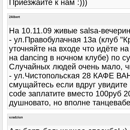
Приезжайте к нам :)))
2Albert
На 10.11.09 живые salsa-вечери
- ул.Правобулачная 13а (клуб "
уточняйте на входе что идёте на
на dancing в ночном клубе) по с
Cлучайных людей очень мало, ч
- ул.Чистопольская 28 КАФЕ ВАН
смущайтесь если вдруг увидите 
code заплатите вместо 100руб 2
душновато, но вполне танцевабе
v.radziun