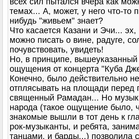
всех сил пытался вчера как мож
темах... А, может, у него что-то
нибудь "живьем" знает?
Что касается Казани и Эчи... эх,
можно писать о вине, радуге, со
почувствовать, увидеть!
Но, в принципе, вышеуказанный
ощущения от концерта "Куба Дж
Конечно, было действительно не
отплясывать на площади перед г
священный Рамадан... Но музыка
народа (такое ощущение было, 
знакомые вышли в тот день к гл
рок-музыканты, и ребята, зани
танцами, и барды...) позволила 