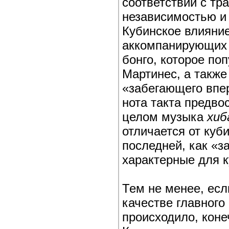
соответствии с т
независимостью и
Кубинское влияни
аккомпанирующих 
бонго, которое по
Мартинес, а также
«забегающего впер
нота такта предв
целом музыка
хиб
отличается от куб
последней, как «з
характерные для 
Тем не менее, ес
качестве главного
происходило, коне