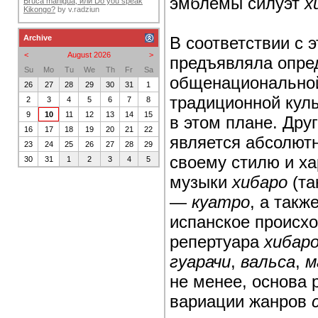
эмблемы силуэт
х
Bruca maniguá, или Do you speak
Kikongo?
by
v.radziun
В соответствии с
Archive
<
August 2026
>
предъявляла опре
Su
Mo
Tu
We
Th
Fr
Sa
общенациональной 
26
27
28
29
30
31
1
традиционной кул
2
3
4
5
6
7
8
9
10
11
12
13
14
15
в этом плане. Дру
16
17
18
19
20
21
22
является абсолютн
23
24
25
26
27
28
29
своему стилю и ха
30
31
1
2
3
4
5
музыки
хибаро
(та
—
куатро
, а такж
испанское происх
репертуара
хибар
гуарачи
,
вальса
,
м
не менее, основа
вариации жанров