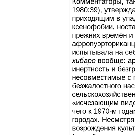
Комментаторы, так
1980:39), утвержд
приходящим в упа
ксенофобии, ност
прежних времён и
афропуэрториканц
испытывала на себ
хибаро
вообще: ар
инертность и безг
несовместимые с 
безжалостного на
сельскохозяйствен
«исчезающим видо
чего к 1970-м год
городах. Несмотря
возрождения куль