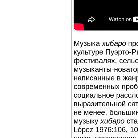
Музыка
хибаро
про
культуре Пуэрто-Р
фестивалях, сельс
музыканты-новатор
написанные в жан
современных пробл
социальное рассло
выразительной са
не менее, больши
музыку
хибаро
ста
López 1976:106, 1