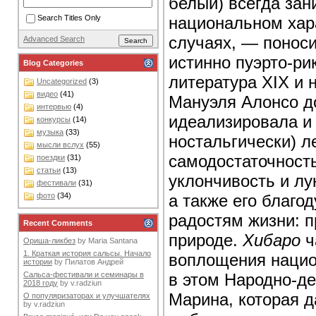
белый) всегда зан
национальном хара
Search Titles Only
случаях, — поноси
Advanced Search
истинно пуэрто-ри
Blog Categories
литература XIX и 
Uncategorized
(3)
видео
(41)
Мануэля Алонсо 
интервью
(4)
идеализировала и 
конкурсы
(14)
музыка
(33)
ностальгически) л
мысли вслух
(55)
самодостаточност
поездки
(31)
статьи
(13)
уклончивость и лу
фестивали
(31)
а также его благо
фото
(34)
радостям жизни: 
Recent Comments
природе.
Хибаро
ч
Ориша-ликбез
by
Maria Santana
1. Краткая история сальсы. Начало
воплощения нацио
истории
by
Пилатов Андрей
в этом Народно-д
Сальса-фестивали и семинары в
2018 году
by
v.radziun
Марина, которая д
О популяризаторах и улучшателях
by
v.radziun