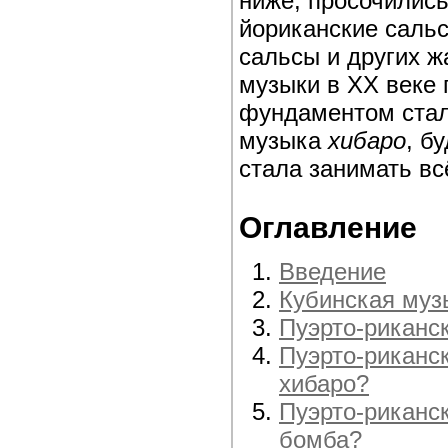
ниже, просочились
йориканские саль
сальсы и других ж
музыки в XX веке
фундаментом стал
музыка
хибаро
, б
стала занимать вс
Оглавление
Введение
Кубинская муз
Пуэрто-риканс
Пуэрто-риканс
хибаро?
Пуэрто-риканс
бомба?