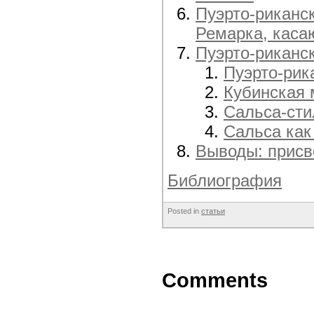
Пуэрто-риканс
Ремарка, каса
Пуэрто-риканс
Пуэрто-рик
Кубинская 
Сальса-сти
Сальса как
Выводы: присв
Библиография
Posted in
статьи
Comments