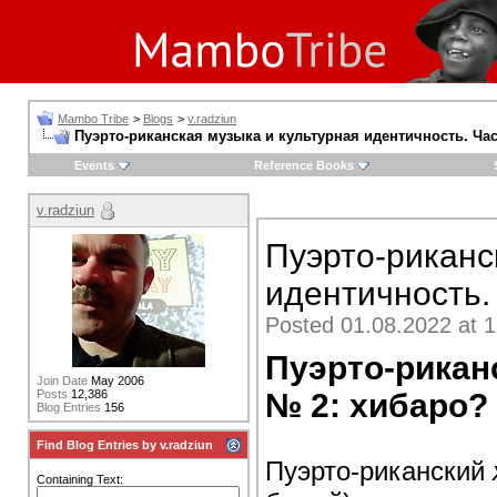
Mambo Tribe
>
Blogs
>
v.radziun
Пуэрто-риканская музыка и культурная идентичность. Час
Events
Reference Books
v.radziun
Пуэрто-риканс
идентичность.
Posted 01.08.2022 at 1
Пуэрто-рикан
Join Date
May 2006
№ 2: хибаро?
Posts
12,386
Blog Entries
156
Find Blog Entries by v.radziun
Пуэрто-риканский
Containing Text: