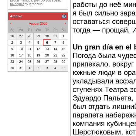
Bruca maniguá, или Do you speak
работы до неё мин
Kikongo?
by
v.radziun
я был сильно зара
Archive
оставаться соверш
<
August 2026
>
тогда — прощай, 
Su
Mo
Tu
We
Th
Fr
Sa
26
27
28
29
30
31
1
2
3
4
5
6
7
8
Un gran día en el 
9
10
11
12
13
14
15
Погода была чудес
16
17
18
19
20
21
22
припекало, вокруг 
23
24
25
26
27
28
29
30
31
1
2
3
4
5
южные люди в ора
укладывали асфаль
ступенях Театра э
Эдуардо Пальета,
был отдать лишний
парапета набереж
компания кубинцев
Шерстюковым, кото