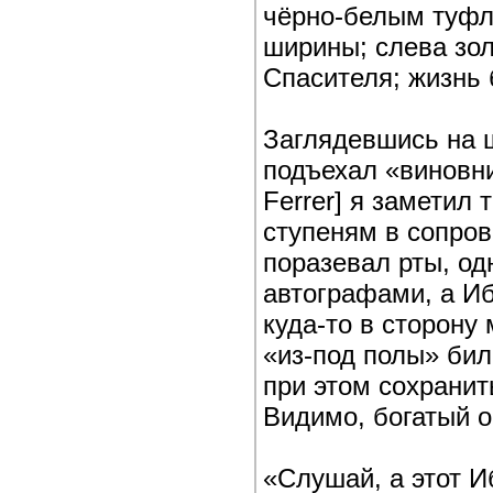
чёрно-белым туфл
ширины; слева зол
Спасителя; жизнь 
Заглядевшись на 
подъехал «виновни
Ferrer] я заметил 
ступеням в сопро
поразевал рты, одн
автографами, а И
куда-то в сторону
«из-под полы» бил
при этом сохрани
Видимо, богатый о
«Слушай, а этот И