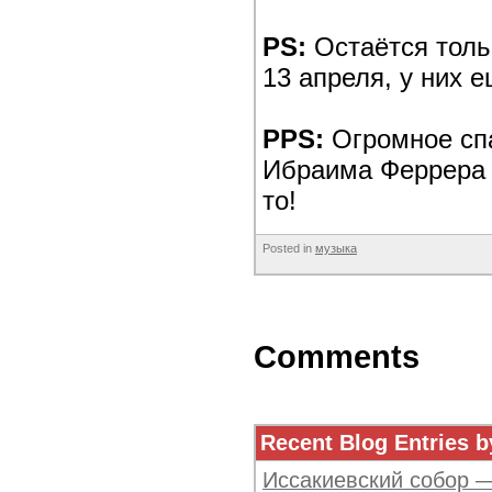
PS:
Остаётся тольк
13 апреля, у них 
PPS:
Огромное спа
Ибраима Феррера и
то!
Posted in
музыка
Comments
Recent Blog Entries b
Иссакиевский собор 