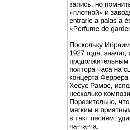
запись, но помнит
«плотной» и заво
entrarle a palos a
«Perfume de garde
Поскольку Ибраим
1927 года, значит,
продолжительным и
полтора часа на с
концерта Феррера
Хесус Рамос, исп
несколько компози
Поразительно, чт
мягким и приятным
в такт песням, уд
ча-ча-ча.