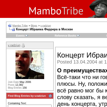
Mambo Tribe
>
Blogs
>
v.radziun
Концерт Ибраима Феррера в Москве
Events
Reference Books
v.radziun
Концерт Ибра
Posted 13.04.2004 at 1
О преимуществах
Всё-таки что ни г
плюсы. Ну, положи
Join Date
May 2006
Posts
12,382
Blog Entries
156
всё равно мог бы 
слову сказать, я в
Find Blog Entries by v.radziun
день концерта, ут
Containing Text: