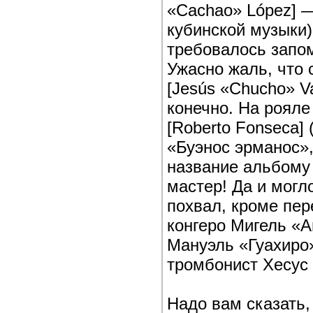
«Cachao» López] —
кубинской музыки)
требовалось запом
Ужасно жаль, что 
[Jesús «Chucho» Va
конечно. На рояле
[Roberto Fonseca]
«Буэнос эрманос»,
название альбому
мастер! Да и могл
похвал, кроме пе
конгеро Мигель «Ан
Мануэль «Гуахиро»
тромбонист Хесус 
Надо вам сказать,