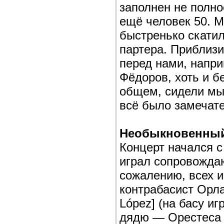
заполнен не полно
ещё человек 50. М
быстренько скатил
партера. Приблизи
перед нами, напри
Фёдоров, хоть и б
общем, сидели мы
всё было замечат
Необыкновенный
Концерт начался с
играл сопровожда
сожалению, всех и
контрабасист Орла
López] (на басу иг
дядю — Орестеса и