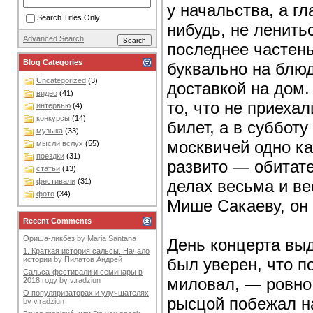
у начальства, а г
Search Titles Only
нибудь, не ленить
Advanced Search
последнее частень
Blog Categories
буквально на блюд
Uncategorized
(3)
доставкой на дом.
видео
(41)
то, что не приеха
интервью
(4)
конкурсы
(14)
билет, а в субботу
музыка
(33)
москвичей одно ка
мысли вслух
(55)
поездки
(31)
развито — обитате
статьи
(13)
делах весьма и ве
фестивали
(31)
фото
(34)
Мише Сакаеву, он 
Recent Comments
Ориша-ликбез
by
Maria Santana
День концерта вы
1. Краткая история сальсы. Начало
был уверен, что п
истории
by
Пилатов Андрей
Сальса-фестивали и семинары в
миловал, — ровно
2018 году
by
v.radziun
О популяризаторах и улучшателях
рысцой побежал н
by
v.radziun