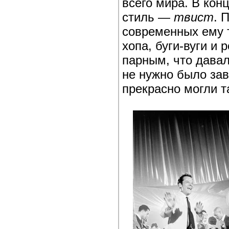
всего мира. В кон
стиль —
твист
. 
современных ему т
хопа, буги-вуги и
парным, что дава
не нужно было за
прекрасно могли т