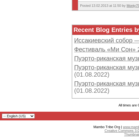
Posted 13.02.2013 at 11:50 by
Monty7
Recent Blog Entries b
Иссакиевский собор 
Фестиваль «Ми Сон» 
Пуэрто-риканская муз
Пуэрто-риканская музы
(01.08.2022)
Пуэрто-риканская музы
(01.08.2022)
All times are
Mambo Tribe Org |
www.mambo
Creative Commons 3.0:
Thumbnai