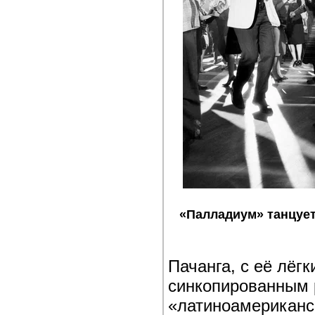
«Палладиум» танцует
Пачанга, с её лёг
синкопированным 
«латиноамериканск