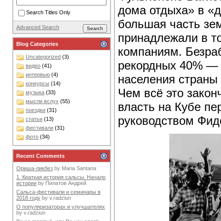
дома отдыха» в «д
Search Titles Only
большая часть зе
Advanced Search
принадлежали в т
Blog Categories
компаниям. Безраб
Uncategorized
(3)
рекордных 40% — в
видео
(41)
интервью
(4)
населения страны 
конкурсы
(14)
Чем всё это закон
музыка
(33)
мысли вслух
(55)
власть на Кубе пе
поездки
(31)
руководством Фид
статьи
(13)
фестивали
(31)
фото
(34)
Recent Comments
Ориша-ликбез
by
Maria Santana
1. Краткая история сальсы. Начало
истории
by
Пилатов Андрей
Сальса-фестивали и семинары в
2018 году
by
v.radziun
О популяризаторах и улучшателях
by
v.radziun