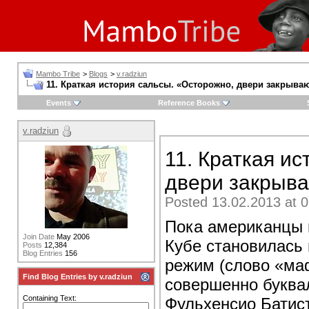
Mambo Tribe
>
Blogs
>
v.radziun
11. Краткая история сальсы. «Осторожно, двери закрываю
Events
Reference Books
v.radziun
11. Краткая и
двери закрыва
Posted 13.02.2013 at 0
Пока американцы 
Join Date
May 2006
Кубе становилась
Posts
12,384
Blog Entries
156
режим (слово «ма
Find Blog Entries by v.radziun
совершенно буквал
Containing Text:
Фульхенсио Батис