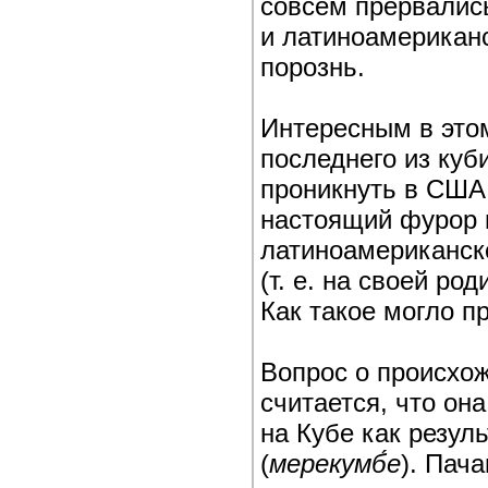
совсем прервалис
и латиноамерикан
порознь.
Интересным в это
последнего из куб
проникнуть в США.
настоящий фурор 
латиноамериканско
(т. е. на своей ро
Как такое могло п
Вопрос о происхо
считается, что он
на Кубе как резу
(
мерекумб́е
). Пач