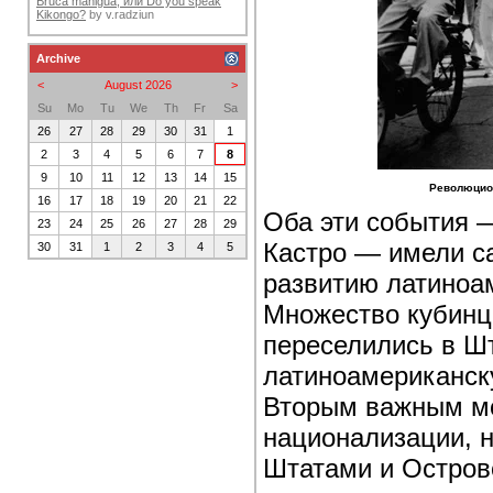
Bruca maniguá, или Do you speak
Kikongo?
by
v.radziun
Archive
<
August 2026
>
Su
Mo
Tu
We
Th
Fr
Sa
26
27
28
29
30
31
1
2
3
4
5
6
7
8
9
10
11
12
13
14
15
Революцион
16
17
18
19
20
21
22
Оба эти события —
23
24
25
26
27
28
29
Кастро — имели с
30
31
1
2
3
4
5
развитию латиноа
Множество кубинц
переселились в Шт
латиноамериканск
Вторым важным мо
национализации, 
Штатами и Острово