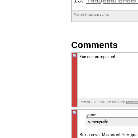
Posted in
мысли вслух
Comments
Как все интересно!
Posted 13.02.2013 at 09:36 by
Architec
Quote:
мерекумб́е
Вот оно чо, Михалыч! Чем да