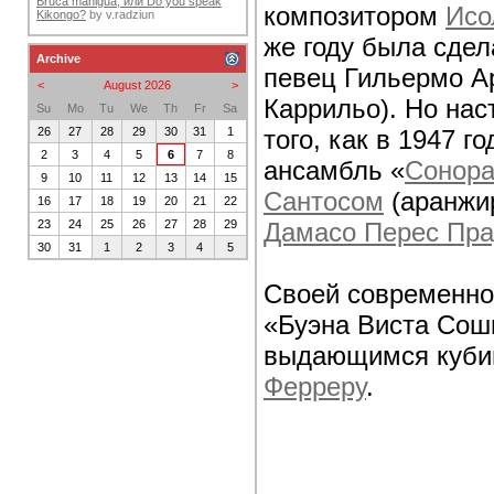
Bruca maniguá, или Do you speak
композитором
Исо
Kikongo?
by
v.radziun
же году была сдел
Archive
певец Гильермо А
<
August 2026
>
Каррильо). Но нас
Su
Mo
Tu
We
Th
Fr
Sa
того, как в 1947 
26
27
28
29
30
31
1
2
3
4
5
6
7
8
ансамбль «
Сонора
9
10
11
12
13
14
15
Сантосом
(аранжир
16
17
18
19
20
21
22
Дамасо Перес Пр
23
24
25
26
27
28
29
30
31
1
2
3
4
5
Своей современно
«Буэна Виста Сош
выдающимся куби
Ферреру
.