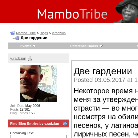
Mambo Tribe
>
Blogs
>
v.radziun
Две гардении
Events
Reference Books
v.radziun
Две гардении
Posted 03.05.2017 at 1
Некоторое время н
меня за утвержден
страсти — во мног
Join Date
May 2006
Posts
12,381
Blog Entries
156
несмотря на обил
песенок, у латин
Find Blog Entries by v.radziun
лиричных песен, ч
Containing Text: