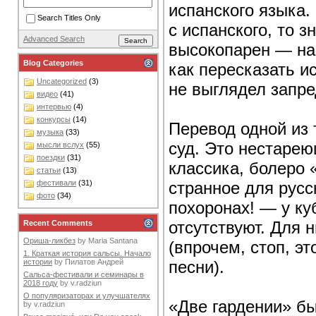
испанского языка.
Search Titles Only
с испанского, то з
Advanced Search
высокопарен — нас
Blog Categories
как пересказать и
Uncategorized
(3)
не выглядел запр
видео
(41)
интервью
(4)
конкурсы
(14)
Перевод одной из 
музыка
(33)
суд. Это нестарею
мысли вслух
(55)
поездки
(31)
классика, болеро 
статьи
(13)
странное для русск
фестивали
(31)
фото
(34)
похоронах! — у к
отсутствуют. Для 
Recent Comments
Ориша-ликбез
by
Maria Santana
(впрочем, стоп, э
1. Краткая история сальсы. Начало
песни).
истории
by
Пилатов Андрей
Сальса-фестивали и семинары в
2018 году
by
v.radziun
О популяризаторах и улучшателях
«Две гардении» бы
by
v.radziun