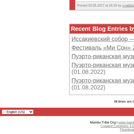
Posted 03.05.2017 at 16:26 by
v.radzi
Recent Blog Entries b
Иссакиевский собор 
Фестиваль «Ми Сон» 
Пуэрто-риканская муз
Пуэрто-риканская музы
(01.08.2022)
Пуэрто-риканская музы
(01.08.2022)
All times are
Mambo Tribe Org |
www.mambo
Creative Commons 3.0:
Thumbnai