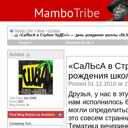
Mambo Tribe
>
Blogs
>
Architect
«СаЛЬсА в СтрАне ЧуДЕс!» — день рождения школы «DLS
Events
Reference Books
Architect
«СаЛЬсА в Ст
рождения шко
Posted 01.12.2010 at 2
Друзья, у нас в э
Join Date
Jan 2008
нам исполнилось 6
Posts
822
Blog Entries
4
могли определитьс
Find Blog Entries by Architect
это совсем стран
Containing Text:
Тематика вечеринк