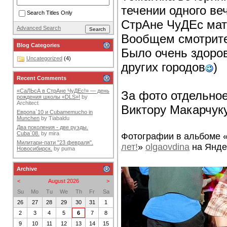
течении одного ве
Search Titles Only
СтрАне ЧуДЕс мат
Advanced Search
Вообщем смотрите 
Blog Categories
Было очень здоров
Uncategorized
(4)
других городов
)
Recent Comments
«СаЛЬсА в СтрАне ЧуДЕс!» — день
За фото отдельно
рождения школы «DLS»!
by
Architect
Виктору Макарчук
Европа`10 и Cubamemucho in
Munchen
by
Tiabaldu
Два поколения - две руэды.
Cuba`08.
by
mira
Фотографии в альбоме 
Милитари-пати "23 февраля".
лет!
»
olgaovdina
на Янде
Новосибирск.
by
puma
Archive
<
August 2026
>
Su
Mo
Tu
We
Th
Fr
Sa
26
27
28
29
30
31
1
2
3
4
5
6
7
8
9
10
11
12
13
14
15