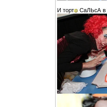
И торт
СаЛЬсА в 