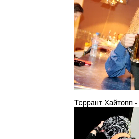
Террант Хайтопп 