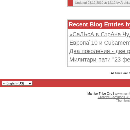
Updated 03.12.2010 at 12:12 by
Archit
Recent Blog Entries b
«СаЛЬсА в СтрАне Чу
Европа`10 и Cubamem
Два поколения - две 
Милитари-пати "23 фе
All times are
Mambo Tribe Org |
www.mambo
Creative Commons 3.0:
Thumbnai