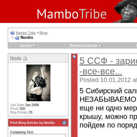
Mambo Tribe
>
Blogs
Nordis
Events
Reference Books
Nordis
5 ССФ - зари
-все-все...
Posted 10.01.2012 a
5 Сибирский са
НЕЗАБЫВАЕМОЕ!!
Join Date
Jan 2008
еще ни одно мер
Posts
326
Blog Entries
15
крышу, можно пр
пойдем по поря
Find Blog Entries by Nordis
Containing Text: