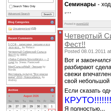
Семинары
- ход
Search Titles Only
,...
Advanced Search
Blog Categories
Posted in
event1102
Uncategorized
(12)
Четвертый С
Recent Comments
Фест!!
5 ССФ - зарисовки, эмоции и все
-все-все...
by
Retaco
Posted 08.01.2011 at
Четвертый Сибирский Сальса
Фест!!
by
iMiKE
Вот и закончилс
«Salsa Cubana Novosibirsk» — 2
года!
by
Элиас Раевский
разбирают сдела
Мир!Сальса!Май! -Эмоции
by
Nordis
свежи впечатлен
Фестиваль культур "Все краски
мира" 2010, Новосибирск.
by
свой небольшой 
Andrey
Если сказать од
Archive
<
August 2026
>
КРУТО!!!!!!
Su
Mo
Tu
We
Th
Fr
Sa
26
27
28
29
30
31
1
Я полностью...