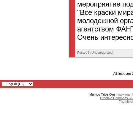
мероприятие под
"Все краски мир
молодежной орга
агентством ФАН
Очень интересно
Posted in
Uncategorized
All times are
Mambo Tribe Org |
www.mambo
Creative Commons 3.0:
Thumbnai