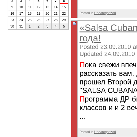
2
3
4
5
6
7
8
9
10
11
12
13
14
15
Posted in
Uncategorized
16
17
18
19
20
21
22
23
24
25
26
27
28
29
«Salsa Cuban
30
31
1
2
3
4
5
года!
Posted 23.09.2010 a
Updated 24.09.2010 
П
ока свежи впеч
рассказать вам, 
прошел Второй 
"SALSA CUBANA 
П
рограмма ДР бы
классов и и 2 ве
...
Posted in
Uncategorized