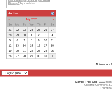
Bruca maniguá, или Do you speak
Kikongo?
by
v.radziun
Archive
<
July 2026
>
Su
Mo
Tu
We
Th
Fr
Sa
21
22
23
24
25
26
27
28
29
30
1
2
3
4
5
6
7
8
9
10
11
12
13
14
15
16
17
18
19
20
21
22
23
24
25
26
27
28
29
30
31
1
All times are
Mambo Tribe Org |
www.mambo
Creative Commons 3.0:
Thumbnai