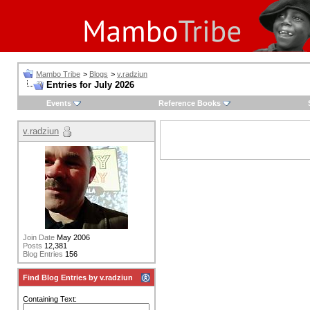
Mambo Tribe
>
Blogs
>
v.radziun
Entries for July 2026
Events
Reference Books
v.radziun
Join Date
May 2006
Posts
12,381
Blog Entries
156
Find Blog Entries by v.radziun
Containing Text: