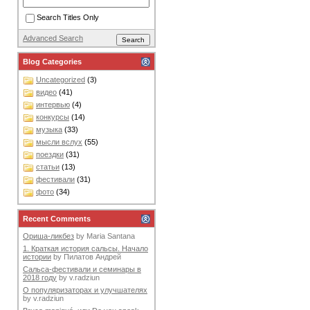
Search Titles Only
Advanced Search
Blog Categories
Uncategorized
(3)
видео
(41)
интервью
(4)
конкурсы
(14)
музыка
(33)
мысли вслух
(55)
поездки
(31)
статьи
(13)
фестивали
(31)
фото
(34)
Recent Comments
Ориша-ликбез
by
Maria Santana
1. Краткая история сальсы. Начало
истории
by
Пилатов Андрей
Сальса-фестивали и семинары в
2018 году
by
v.radziun
О популяризаторах и улучшателях
by
v.radziun