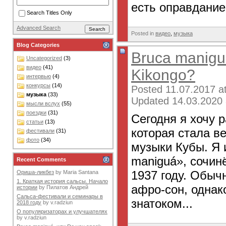
есть оправдание:
Search Titles Only
Advanced Search
Posted in
видео
,
музыка
Blog Categories
Bruca manigu
Uncategorized
(3)
видео
(41)
Kikongo?
интервью
(4)
конкурсы
(14)
Posted 11.07.2017 a
музыка
(33)
Updated 14.03.2020 
мысли вслух
(55)
поездки
(31)
Сегодня я хочу 
статьи
(13)
которая стала в
фестивали
(31)
фото
(34)
музыки Кубы. Я 
maniguá», сочи
Recent Comments
1937 году. Обыч
Ориша-ликбез
by
Maria Santana
1. Краткая история сальсы. Начало
афро-сон, однак
истории
by
Пилатов Андрей
Сальса-фестивали и семинары в
знатоком...
2018 году
by
v.radziun
О популяризаторах и улучшателях
by
v.radziun