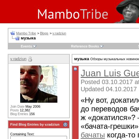
Mambo Tribe
>
Blogs
>
v.radziun
музыка
Events
Reference Books
v.radziun
музыка
Обзоры музыкальных новинок 
Juan Luis Gu
Posted 03.10.2017 a
Updated 04.10.2017 
«Ну вот, докати
до переводов ба
Join Date
May 2006
Posts
12,382
Blog Entries
156
ж «докатился»?
«бачата-грешки»
Find Blog Entries by v.radziun
бачаты
когда-то 
Containing Text: