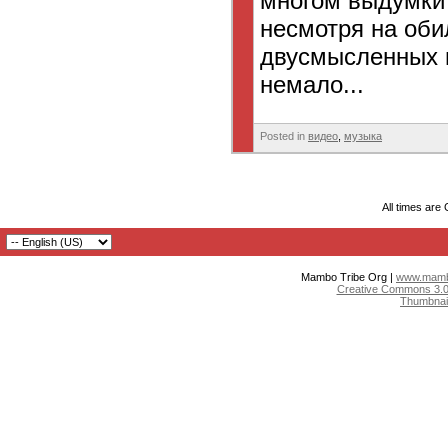
многом выдумки 
несмотря на оби
двусмысленных 
немало...
Posted in
видео
,
музыка
All times are
Mambo Tribe Org |
www.mambo
Creative Commons 3.0:
Thumbnai