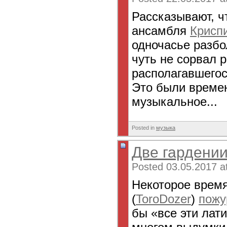
Рассказывают, ч
ансамбля
Крисп
одночасье разбо
чуть не сорвал 
располагавшегос
Это были времен
музыкальное...
Posted in
музыка
Две гардени
Posted 03.05.2017 a
Некоторое время
(
ToroDozer
)
пожу
бы «все эти лат