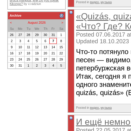
Bruca maniguá, или Do you speak
Posted in
видео
,
музыка
Kikongo?
by
v.radziun
«Quizás, quiz
Archive
<
August 2026
>
«Что? Где? К
Su
Mo
Tu
We
Th
Fr
Sa
Posted 07.06.2017 a
26
27
28
29
30
31
1
Updated 18.10.2023 
2
3
4
5
6
7
8
9
10
11
12
13
14
15
Что-то потянуло
16
17
18
19
20
21
22
песен — видимо,
23
24
25
26
27
28
29
30
31
1
2
3
4
5
петербуржская в
Итак, сегодня я
одного знаменит
quizás, quizás» (
Posted in
видео
,
музыка
И ещё немног
Posted 22.05.2017 a