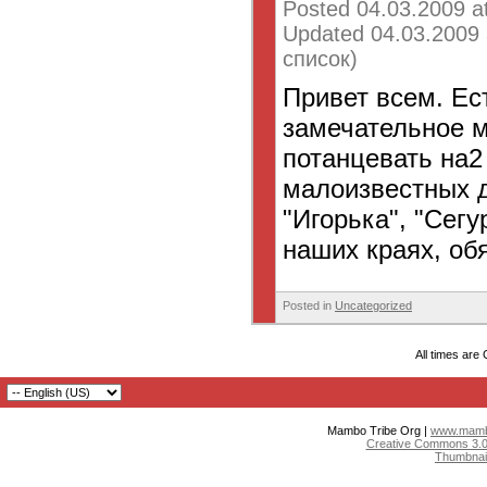
Posted 04.03.2009 a
Updated 04.03.2009 
список)
Привет всем. Ест
замечательное м
потанцевать на2
малоизвестных д
"Игорька", "Сег
наших краях, обя
Posted in
Uncategorized
All times are
Mambo Tribe Org |
www.mambo
Creative Commons 3.0:
Thumbnai