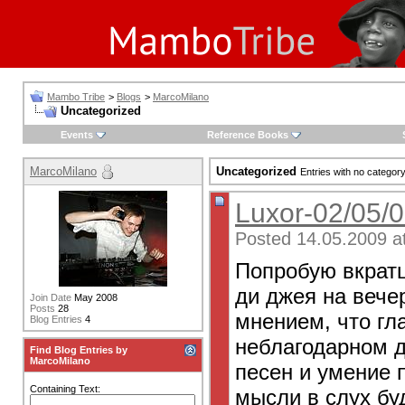
Mambo Tribe
>
Blogs
>
MarcoMilano
Uncategorized
Events
Reference Books
MarcoMilano
Uncategorized
Entries with no categor
Luxor-02/05/
Posted 14.05.2009 a
Попробую вкратц
ди джея на вече
Join Date
May 2008
Posts
28
мнением, что гл
Blog Entries
4
неблагодарном д
Find Blog Entries by
MarcoMilano
песен и умение 
Containing Text:
мысли в слух бу