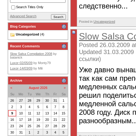
следственно...
Search Titles Only
Advanced Search
Posted in
Uncategorized
Blog Categories
Slow Salsa C
Uncategorized
(4)
Posted 26.03.2009 a
Recent Comments
Updated 31.03.2009 
Slow Salsa Compilation 2008
by
ссылки)
batanick
Luxor-02/05/09
by
Monty79
Уже давно вына
Luxor-14/03/09
by
Mili
так как сам пре
Archive
медленных сальс
<
August 2026
>
решил поделитьс
Su
Mo
Tu
We
Th
Fr
Sa
26
27
28
29
30
31
1
медленной саль
2
3
4
5
6
7
8
2008 году. Диск
9
10
11
12
13
14
15
разнообразным..
16
17
18
19
20
21
22
23
24
25
26
27
28
29
30
31
1
2
3
4
5