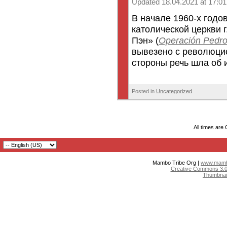
Updated 18.04.2021 at 17:01
В начале 1960-х годо
католической церкви 
Пэн» (
Operación Pedr
вывезено с революцио
стороны речь шла об и
Posted in
Uncategorized
All times are
Mambo Tribe Org |
www.mambo
Creative Commons 3.0:
Thumbnai