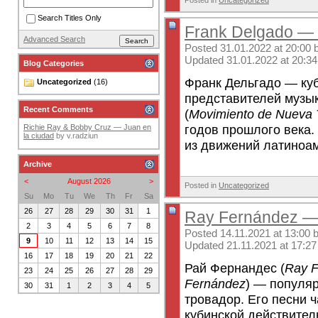
Posted in
Uncategorized
Search Titles Only
Frank Delgado — L
Advanced Search
Posted 31.01.2022 at 20:00 
Updated 31.01.2022 at 20:34
Blog Categories
Франк Дельгадо — куб
Uncategorized
(16)
представителей музы
Recent Comments
(
Movimiento de Nueva 
годов прошлого века.
Richie Ray & Bobby Cruz — Juan en
la ciudad
by
v.radziun
из движений латиноам
Archive
<
August 2026
>
Posted in
Uncategorized
Su
Mo
Tu
We
Th
Fr
Sa
26
27
28
29
30
31
1
Ray Fernández — 
2
3
4
5
6
7
8
Posted 14.11.2021 at 13:00 
9
10
11
12
13
14
15
Updated 21.11.2021 at 17:27
16
17
18
19
20
21
22
Рай Фернандес (
Ray 
23
24
25
26
27
28
29
Fernández
) — популяр
30
31
1
2
3
4
5
тровадор. Его песни 
кубинской действитель