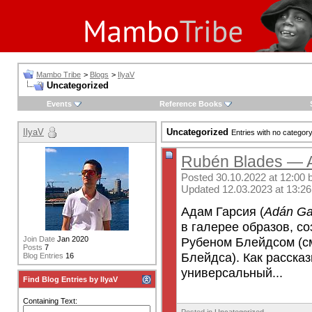
Mambo Tribe
>
Blogs
>
IlyaV
Uncategorized
Events
Reference Books
IlyaV
Uncategorized
Entries with no categor
Rubén Blades — 
Posted 30.10.2022 at 12:00 
Updated 12.03.2023 at 13:26
Адам Гарсия (
Adán Ga
в галерее образов, с
Рубеном Блейдсом (см
Join Date
Jan 2020
Posts
7
Блейдса). Как расска
Blog Entries
16
универсальный...
Find Blog Entries by IlyaV
Containing Text: