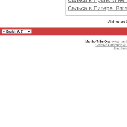
Сальса в Праге. И не 
Сальса в Питере. Взг
All times are
Mambo Tribe Org |
www.mambo
Creative Commons 3.0:
Thumbnai