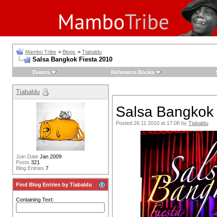
Mambo Tribe
>
Blogs
>
Tiabaldu
Salsa Bangkok Fiesta 2010
Events
Reference Books
Tiabaldu
Salsa Bangkok 
Posted 26.11.2010 at 17:08 by
Tiabaldu
Join Date
Jan 2009
Posts
321
Blog Entries
7
Find Blog Entries by Tiabaldu
Containing Text: