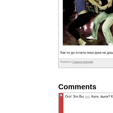
Как-то до отчета пока руки не дош
Posted in
Сальса-поездки
Comments
Ого! Это Вы
тут
, Катя, были? 