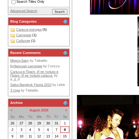
Search Titles Only
Advanced Search
Blog Categories
Сальса-поездки
(5)
Сантерия
(1)
События
(1)
Recent Comments
Мерси Баку
by
Tiabaldu
Кубинская сантерия
by
Corizza
Сальса в Праге. И не только в
Праге. И не только сальса.
by
a_g_d
Salsa Bangkok Fiesta 2010
by
Lidok
3 года
by
Tiabaldu
Archive
<
August 2026
>
Su
Mo
Tu
We
Th
Fr
Sa
26
27
28
29
30
31
1
2
3
4
5
6
7
8
9
10
11
12
13
14
15