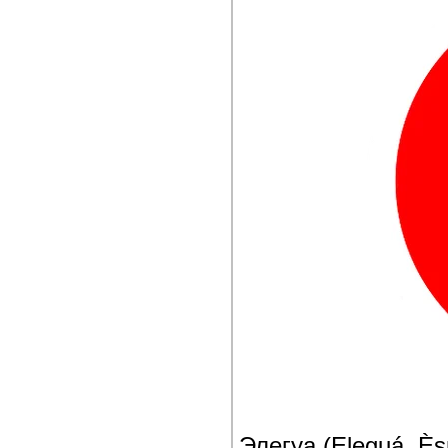
Элегуа (Eleguá, Èṣ