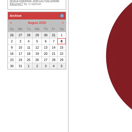
Bruca maniguá, или Do you speak
Kikongo?
by
v.radziun
Archive
<
August 2026
>
Su
Mo
Tu
We
Th
Fr
Sa
26
27
28
29
30
31
1
2
3
4
5
6
7
8
9
10
11
12
13
14
15
16
17
18
19
20
21
22
23
24
25
26
27
28
29
30
31
1
2
3
4
5