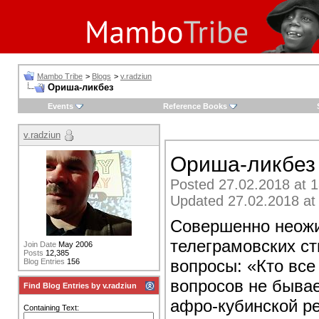
Mambo Tribe
>
Blogs
>
v.radziun
Ориша-ликбез
Events
Reference Books
v.radziun
Ориша-ликбез
Posted 27.02.2018 at 1
Updated 27.02.2018 at
Совершенно неожи
телеграмовских с
Join Date
May 2006
Posts
12,385
вопросы: «Кто все
Blog Entries
156
вопросов не бывае
Find Blog Entries by v.radziun
афро-кубинской ре
Containing Text: