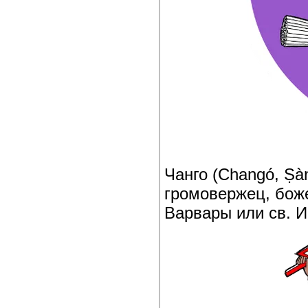
Чанго (Changó, Ṣà
громовержец, боже
Варвары или св. 