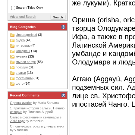
же лукуми). Кратко
Search Titles Only
Advanced Search
Ориша (orisha, ori
творца Олодумаре
Blog Categories
Ифа, а также в пр
Uncategorized
(3)
видео
(41)
Латинской Америк
интервью
(4)
конкурсы
(14)
умбанде и кандом
музыка
(33)
Олодумаре и люд
мысли вслух
(55)
поездки
(31)
статьи
(13)
Аггаю (Aggayú, Ag
фестивали
(31)
фото
(34)
подземных сил. Ад
лице св. Христофо
Recent Comments
ипостасей Чанго. 
Ориша-ликбез
by
Maria Santana
1. Краткая история сальсы. Начало
истории
by
Пилатов Андрей
Сальса-фестивали и семинары в
2018 году
by
v.radziun
О популяризаторах и улучшателях
by
v.radziun