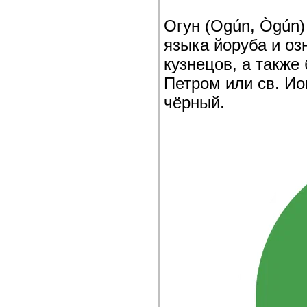
Огун (Ogún, Ògún)
языка йоруба и оз
кузнецов, а также
Петром или св. И
чёрный.