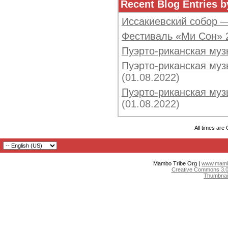
Recent Blog Entries b
Иссакиевский собор 
Фестиваль «Ми Сон» 
Пуэрто-риканская муз
Пуэрто-риканская музы
(01.08.2022)
Пуэрто-риканская музы
(01.08.2022)
All times are
Mambo Tribe Org |
www.mambo
Creative Commons 3.0:
Thumbnai