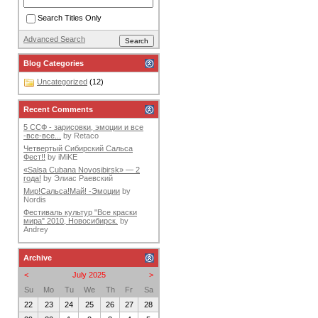
Search Titles Only
Advanced Search
Blog Categories
Uncategorized
(12)
Recent Comments
5 ССФ - зарисовки, эмоции и все
-все-все...
by
Retaco
Четвертый Сибирский Сальса
Фест!!
by
iMiKE
«Salsa Cubana Novosibirsk» — 2
года!
by
Элиас Раевский
Мир!Сальса!Май! -Эмоции
by
Nordis
Фестиваль культур "Все краски
мира" 2010, Новосибирск.
by
Andrey
Archive
<
July 2025
>
Su
Mo
Tu
We
Th
Fr
Sa
22
23
24
25
26
27
28