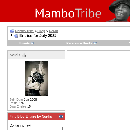
Mambo Tribe
>
Blogs
>
Nordis
Entries for July 2025
Events
Reference Books
Nordis
Join Date
Jan 2008
Posts
326
Blog Entries
15
Find Blog Entries by Nordis
Containing Text: