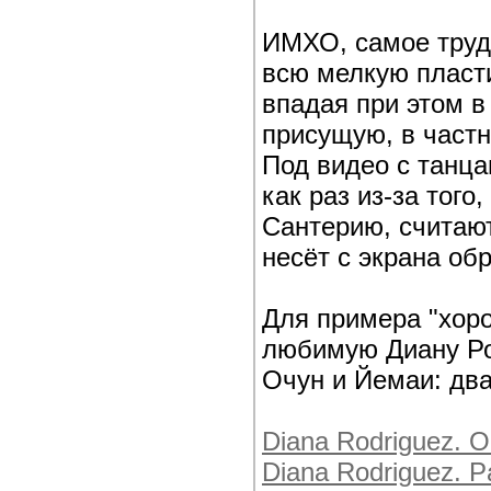
ИМХО, самое трудн
всю мелкую пласти
впадая при этом в
присущую, в частн
Под видео с танца
как раз из-за тог
Сантерию, считают
несёт с экрана об
Для примера "хор
любимую Диану Род
Очун и Йемаи: два
Diana Rodriguez. O
Diana Rodriguez. 