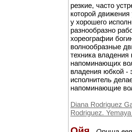
резкие, часто устр
которой движения
у хорошего исполн
разнообразно рабо
хореографии богин
волнообразные дв
техника владения 
напоминающих вол
владения юбкой - э
исполнитель делае
напоминающие вол
Diana Rodriguez G
Rodriguez. Yemaya 
Ойя
-
Ориша вет