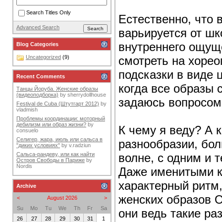
Search Titles Only
Естественно, что 
Advanced Search
варьируется от шк
внутреннего ощущ
Blog Categories
смотреть на хорео
Uncategorized
(9)
подсказки в виде 
Recent Comments
когда все образы 
Танцы Йоруба. Женские образы
(видеоподборка)
by
sherrydollhouse
задаюсь вопросом:
Festival de Cuba (Штутгарт 2012)
by
vladmish
Проблемы координации: моторный
дебилизм или образ жизни?
by
К чему я веду? А 
consuelo
Селигер, жара, июль или сальса в
разнообразии, бол
"диких условиях"
by
v.radziun
волне, с одним и 
Сальса-рандеву, или как найти
Остров Свободы в Париже
by
Nordis
Даже именитыми к
характерный ритм,
Archive
женских образов О
<
August 2026
>
Su
Mo
Tu
We
Th
Fr
Sa
они ведь такие ра
26
27
28
29
30
31
1