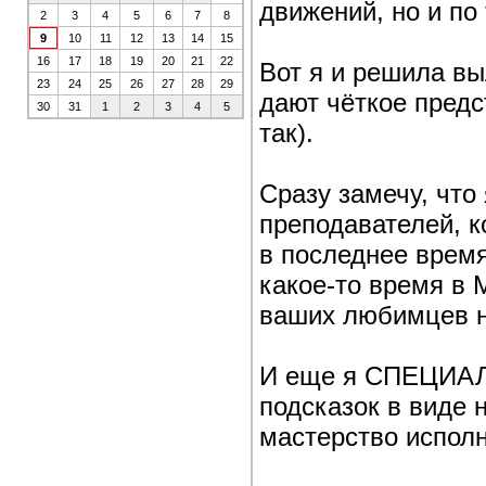
движений, но и по
2
3
4
5
6
7
8
9
10
11
12
13
14
15
16
17
18
19
20
21
22
Вот я и решила в
23
24
25
26
27
28
29
дают чёткое предс
30
31
1
2
3
4
5
так).
Сразу замечу, что
преподавателей, 
в последнее время
какое-то время в М
ваших любимцев н
И еще я СПЕЦИАЛЬ
подсказок в виде 
мастерство испол