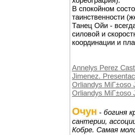
хореография).
В спокойном состо
таинственности (ж
Танец Ойи - всегд
силовой и скорост
координации и пла
Annelys Perez Casti
Jimenez. Presentac
Orliandys MiГ±oso 
Orliandys MiГ±oso 
Очун
-
богиня к
сантерии, ассоци
Кобре. Самая мол