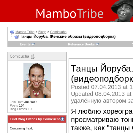
Mambo Tribe
>
Blogs
>
Comicucha
Танцы Йоруба. Женские образы (видеоподборка)
Events
Reference Books
Comicucha
Танцы Йоруба
(видеоподборк
Posted 07.04.2013 at 1
Updated 08.04.2013 at
удалённую автором за
Join Date
Jul 2009
Posts
154
Я люблю хореогра
Blog Entries
10
просматриваю тон
Find Blog Entries by Comicucha
также, как "танцы
Containing Text: