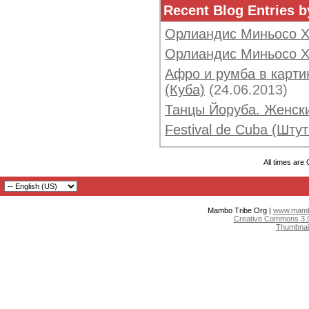
Recent Blog Entries 
Орлиандис Миньосо Х
Орлиандис Миньосо Х
Афро и румба в карти
(Куба)
(24.06.2013)
Танцы Йоруба. Женск
Festival de Cuba (Штут
All times are
Mambo Tribe Org |
www.mambo
Creative Commons 3.0:
Thumbnai