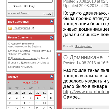
Posted 28.08.2013 at 02:3
Updated 29.08.2013 at 23
Search Titles Only
Когда-то давненько, 
Advanced Search
была прочно втянут
Blog Categories
танцевания бачаты д
живых доминиканцев
Uncategorized
(7)
давали слишком пове
Recent Comments
О женской технике и
Posted in
Uncategorized
женственности.
by
Bagirrra
Бачата и кизомба - танцы, идущие
"снизу"
by
Maryta
О Доминикане - 
О Доминикане - танцы.
by
Maryta
Posted 14.08.2013 at 16:5
И снова о Доминикане
by
Maryta
Концерты
by
Maryta
Раз пошла такая пь
танцев всплыла в сет
Archive
довелось увидеть и 
<
August 2026
>
Дело было в январе 2
Su
Mo
Tu
We
Th
Fr
Sa
http://www.mambotrib
26
27
28
29
30
31
1
Самое...
2
3
4
5
6
7
8
9
10
11
12
13
14
15
16
17
18
19
20
21
22
Posted in
Uncategorized