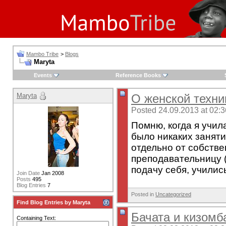
Mambo Tribe
>
Blogs
Maryta
Events
Reference Books
Maryta
О женской техни
Posted 24.09.2013 at 02:3
Помню, когда я учила
было никаких заняти
отдельно от собстве
преподавательницу (
подачу себя, учились
Join Date
Jan 2008
Posts
495
Blog Entries
7
Posted in
Uncategorized
Find Blog Entries by Maryta
Бачата и кизомба
Containing Text: