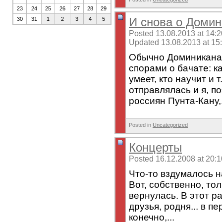
23
24
25
26
27
28
29
И снова о Доми
30
31
1
2
3
4
5
Posted 13.08.2013 at 14:2
Updated 13.08.2013 at 15
Обычно Доминикана 
спорами о бачате: к
умеет, кто научит и 
отправлялась и я, п
россиян Пунта-Кану,.
Posted in
Uncategorized
Концерты
Posted 16.12.2008 at 20:1
Что-то вздумалось н
Вот, собственно, то
вернулась. В этот ра
друзья, родня... в п
конечно,...