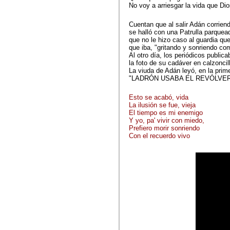
No voy a arriesgar la vida que Di
Cuentan que al salir Adán corrien
se halló con una Patrulla parquead
que no le hizo caso al guardia que 
que iba, "gritando y sonriendo c
Al otro día, los periódicos public
la foto de su cadáver en сalzoncil
La viuda de Adán leyó, en la prim
"LADRÓN USABA EL REVÓLVER
Esto se acabó, vida
La ilusión se fue, vieja
El tiempo es mi enemigo
Y yo, pa' vivir con miedo,
Prefiero morir sonriendo
Con el recuerdo vivo