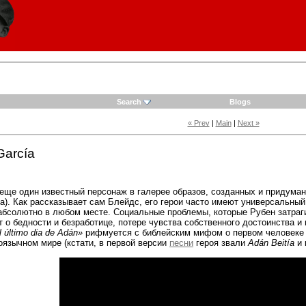
Search
Blogs
« Prev
|
Main
|
Next »
García
 еще один известный персонаж в галерее образов, созданных и придум
). Как рассказывает сам Блейдс, его герои часто имеют универсальный 
 абсолютно в любом месте. Социальные проблемы, которые Рубен затраги
ет о бедности и безработице, потере чувства собственного достоинства 
l último dia de Adán»
рифмуется с библейским мифом о первом человеке 
язычном мире (кстати, в первой версии
песни
героя звали
Adán Beitía
и 