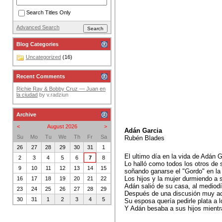
Search Titles Only
Advanced Search
Blog Categories
Uncategorized
(16)
Recent Comments
Richie Ray & Bobby Cruz — Juan en
la ciudad
by
v.radziun
Archive
<
August 2026
>
Adán Garcia
Su
Mo
Tu
We
Th
Fr
Sa
Rubén Blades
26
27
28
29
30
31
1
El ultimo día en la vida de Adán 
2
3
4
5
6
7
8
Lo halló como todos los otros de
9
10
11
12
13
14
15
soñando ganarse el "Gordo" en la 
Los hijos y la mujer durmiendo a 
16
17
18
19
20
21
22
Adán salió de su casa, al mediod
23
24
25
26
27
28
29
Después de una discusión muy a
30
31
1
2
3
4
5
Su esposa quería pedirle plata a 
Y Adán besaba a sus hijos mientr