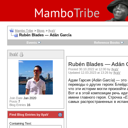
Mambo Tribe
>
Blogs
>
IlyaV
Rubén Blades — Adán García
Events
Reference Books
IlyaV
Rubén Blades — Adán 
Posted 30.10.2022 at 12:00 by
IlyaV
Updated 12.03.2023 at 13:26 by
IlyaV
Адам Гарсия (
Adán García
) — это
переводы о других героях Блейдса
что эти истории могли произойти
Вот и в этой композиции речь ид
имени главного героя. Строчка
«E
Join Date
Jan 2020
самых распространенных в испано
Posts
7
Blog Entries
16
Find Blog Entries by IlyaV
Containing Text: