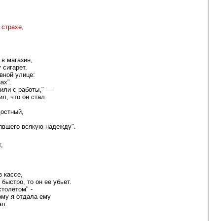
 страхе,
,
 в магазин,
 сигарет.
вной улице:
ах".
лили с работы," —
л, что он стал
достный,
явшего всякую надежду".
,
в кассе,
 быстро, то он ее убьет.
толетом" -
ому я отдала ему
ал.