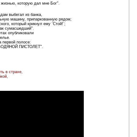
 жизнью, которую дал мне Бог".
Адам выбегал из банка,
льную машину, припаркованную рядом;
ого, который крикнул ему ¨Стой!¨;
как сумасшедший".
етах опубликовали
белье.
 первой полосе:
ВОДЯНОЙ ПИСТОЛЕТ".
ть в страхе,
кой,