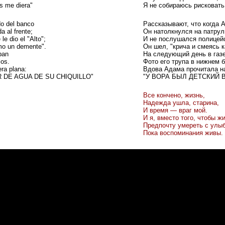
os me diera"
Я не собираюсь рисковать
do del banco
Рассказывают, что когда 
a al frente;
Он натолкнулся на патру
le dio el "Alto";
И не послушался полицейск
omo un demente".
Он шел, "крича и смеясь 
aban
На следующий день в газ
los.
Фото его трупа в нижнем 
era plana:
Вдова Адама прочитала на
 DE AGUA DE SU CHIQUILLO"
"У ВОРА БЫЛ ДЕТСКИЙ 
Все кончено, жизнь,
Надежда ушла, старина,
И время — враг мой.
И я, вместо того, чтобы жи
Предпочту умереть с улыб
Пока воспоминания живы.