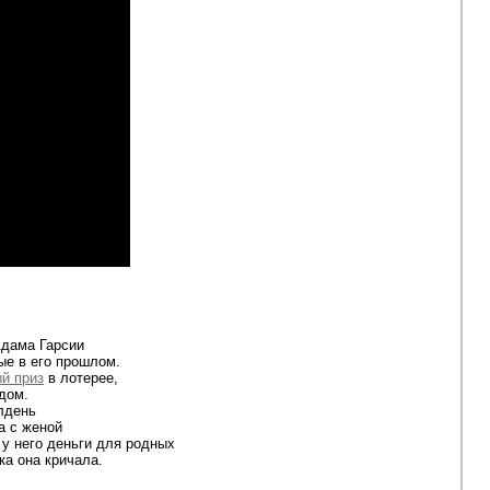
Адама Гарсии
ые в его прошлом.
й приз
в лотерее,
дом.
лдень
а с женой
 у него деньги для родных
ка она кричала.