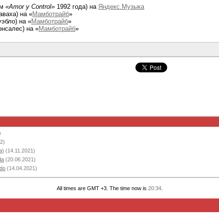
ом
«Amor y Control»
1992 года) на
Яндекс.Музыка
ваха) на «
Мамботрайб
»
эбло) на «
Мамботрайб
»
онсалес) на «
Мамботрайб
»
)
2)
a)
(14.11.2021)
da
(20.06.2021)
ndo
(14.04.2021)
All times are GMT +3. The time now is
20:34
.