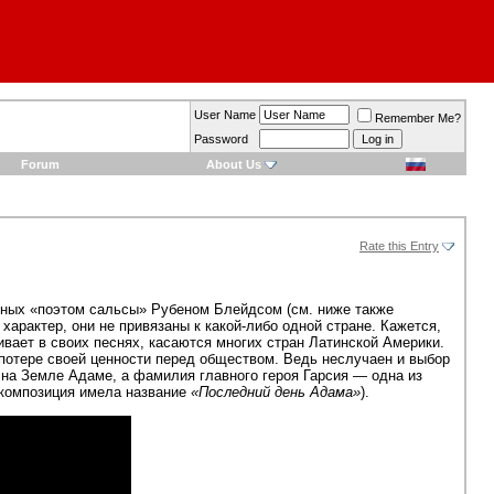
User Name
Remember Me?
Password
Forum
About Us
Rate this Entry
анных «поэтом сальсы» Рубеном Блейдсом (см. ниже также
характер, они не привязаны к какой-либо одной стране. Кажется,
вает в своих песнях, касаются многих стран Латинской Америки.
и потере своей ценности перед обществом. Ведь неслучаен и выбор
на Земле Адаме, а фамилия главного героя Гарсия — одна из
композиция имела название
«Последний день Адама»
).