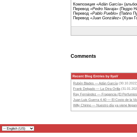
Композиция
«Adán García»
(альб
Перевод
«Pedro Navaja»
(Педро На
Перевод
«Pablo Pueblo»
(Пабло Пу
Перевод
«Juan González»
(Хуан Г
Comments
Recent Blog Entries by IlyaV
Rubén Blades — Adán García
(30.10.2022
Frank Delgado — La Otra Orilla
(31.01.202
Ray Fernández — Fragancia (El Perfumist
Juan Luis Guerra 4.40 — El Costo de la Vi
Willy Chirino — Nuestro día ya viene llega