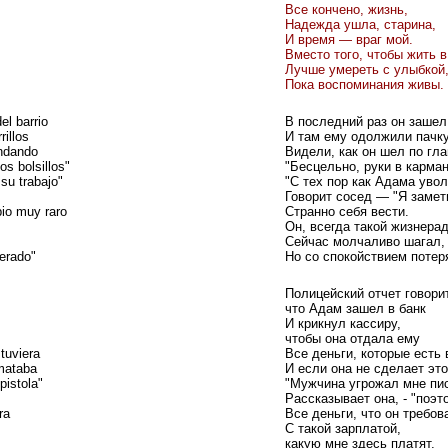
Все кончено, жизнь,
Надежда ушла, старина,
И время — враг мой.
Вместо того, чтобы жить в
Лучше умереть с улыбкой
Пока воспоминания живы.
el barrio
В последний раз он зашел
rillos
И там ему одолжили пачку
andando
Видели, как он шел по гла
os bolsillos"
"Бесцельно, руки в карман
su trabajo"
"C тех пор как Адама уво
Говорит сосед — "Я замети
io muy raro
Странно себя вести.
Он, всегда такой жизнера
Сейчас молчаливо шагал,
perado"
Но со спокойствием потер
Полицейский отчет говорит
что Адам зашел в банк
И крикнул кассиру,
чтобы она отдала ему
 tuviera
Все деньги, которые есть 
 mataba
И если она не сделает это
istola"
"Мужчина угрожал мне пис
Рассказывает она, - "поэт
ra
Все деньги, что он требов
C такой зарплатой,
какую мне здесь платят,