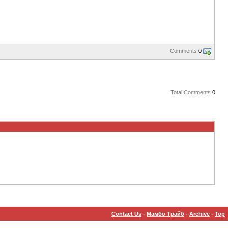
Comments
0
Total Comments
0
Contact Us
-
Мамбо Трайб
-
Archive
-
Top