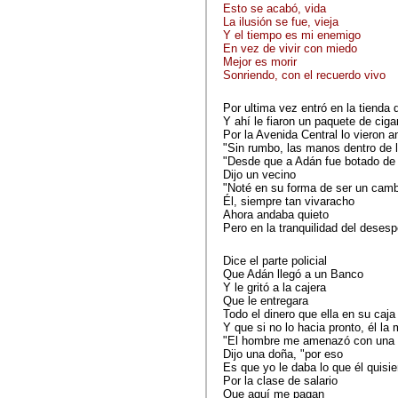
Esto se acabó, vida
La ilusión se fue, vieja
Y el tiempo es mi enemigo
En vez de vivir con miedo
Mejor es morir
Sonriendo, con el recuerdo vivo
Por ultima vez entró en la tienda d
Y ahí le fiaron un paquete de cigar
Por la Avenida Central lo vieron 
"Sin rumbo, las manos dentro de l
"Desde que a Adán fue botado de 
Dijo un vecino
"Noté en su forma de ser un camb
Él, siempre tan vivaracho
Ahora andaba quieto
Pero en la tranquilidad del deses
Dice el parte policial
Que Adán llegó a un Banco
Y le gritó a la cajera
Que le entregara
Todo el dinero que ella en su caja
Y que si no lo hacia pronto, él la
"El hombre me amenazó con una p
Dijo una doña, "por eso
Es que yo le daba lo que él quisie
Por la clase de salario
Que aquí me pagan