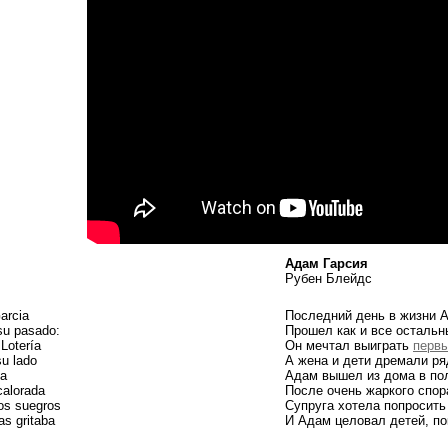
Адам Гарсия
Рубен Блейдс
Garcia
Последний день в жизни 
 su pasado:
Прошел как и все остальн
Lotería
Он мечтал выиграть
первы
su lado
А жена и дети дремали ря
ía
Адам вышел из дома в по
calorada
После очень жаркого спор
los suegros
Супруга хотела попросить
as gritaba
И Адам целовал детей, по