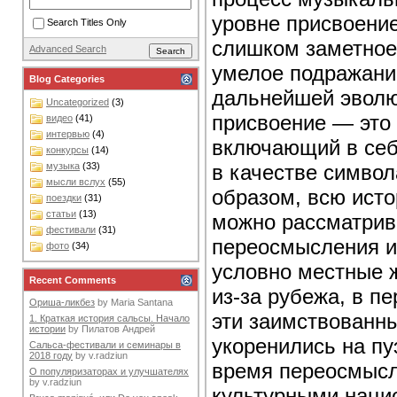
уровне присвоение
Search Titles Only
слишком заметное,
Advanced Search
умелое подражание
Blog Categories
дальнейшей эволю
Uncategorized
(3)
присвоение — это
видео
(41)
интервью
(4)
включающий в себ
конкурсы
(14)
в качестве символ
музыка
(33)
мысли вслух
(55)
образом, всю исто
поездки
(31)
статьи
(13)
можно рассматрив
фестивали
(31)
переосмысления и 
фото
(34)
условно местные ж
Recent Comments
из-за рубежа, в п
Ориша-ликбез
by
Maria Santana
эти заимствованны
1. Краткая история сальсы. Начало
истории
by
Пилатов Андрей
укоренились на пу
Сальса-фестивали и семинары в
2018 году
by
v.radziun
время переосмысл
О популяризаторах и улучшателях
by
v.radziun
культурными нацио