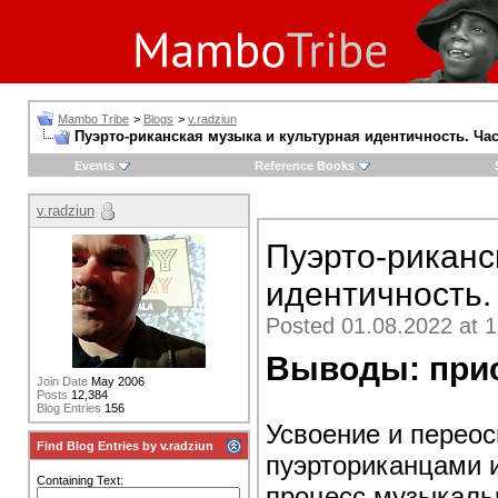
Mambo Tribe
>
Blogs
>
v.radziun
Пуэрто-риканская музыка и культурная идентичность. Час
Events
Reference Books
v.radziun
Пуэрто-риканс
идентичность.
Posted 01.08.2022 at 1
Выводы: при
Join Date
May 2006
Posts
12,384
Blog Entries
156
Усвоение и перео
Find Blog Entries by v.radziun
пуэрториканцами и
Containing Text:
процесс музыкаль