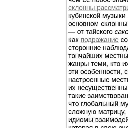
склонны рассматр
кубинской музыки 
основном склонны
— от тайского
сак
как
подражание
со
сторонние наблюда
тончайших местны
жанры теми, кто и
эти особенности, 
настроенные мест
их несущественны
такие заимствован
что глобальный м
сложную матрицу, 
идиомы взаимодей
которая в свою оч