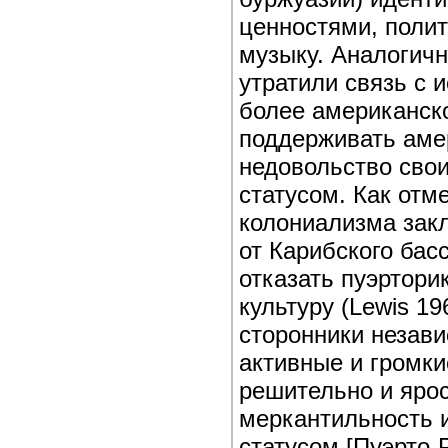
ценностями, полит
музыку. Аналогич
утратили связь с 
более американско
поддерживать аме
недовольство сво
статусом. Как отм
колониализма закл
от Карибского бас
отказать пуэртори
культуру (Lewis 19
сторонники незави
активные и громки
решительно и ярос
меркантильность 
статусом [Пуэрто-