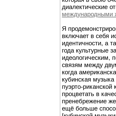
диалектические о
международными 
Я продемонстриро
включает в себя и
идентичности, а т
года культурные з
идеологическим, 
связям между дву
когда американск
кубинская музыка 
пуэрто-риканской 
процветать в каче
пренебрежение же
ещё больше спосо
[кубинской музыки