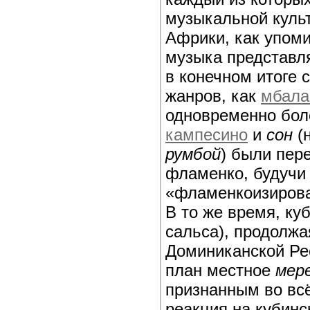
музыкальной культ
Африки, как упом
музыка представля
в конечном итоге 
жанров, как
мбала
одновременно бол
кампесино
и
сон
(
румбой
) были пер
фламенко, будучи
«фламенкоизирова
В то же время, ку
сальса), продолжа
Доминиканской Рес
план местное
мер
признанным во всё
реакция на кубин