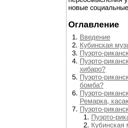
новые социальные
Оглавление
Введение
Кубинская муз
Пуэрто-риканс
Пуэрто-риканс
хибаро?
Пуэрто-риканс
бомба?
Пуэрто-риканс
Ремарка, каса
Пуэрто-риканс
Пуэрто-рик
Кубинская 