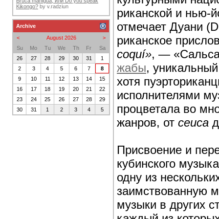
Bruca maniguá, или Do you speak
Kikongo?
by
v.radziun
риканской и нью-й
отмечает Дуани (D
Archive
риканское прислов
<
August 2026
>
Su
Mo
Tu
We
Th
Fr
Sa
coquí»
, — «Сальса
26
27
28
29
30
31
1
жабы
, уникальный
2
3
4
5
6
7
8
хотя пуэрторикан
9
10
11
12
13
14
15
16
17
18
19
20
21
22
исполнителями му
23
24
25
26
27
28
29
процветала во мно
30
31
1
2
3
4
5
жанров, от
сеиса
д
Присвоение и пер
кубинского музыка
одну из нескольки
заимствованную м
музыки в других с
каждый из которы