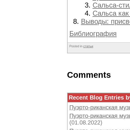
Сальса-сти
Сальса как
Выводы: присв
Библиография
Posted in
статьи
Comments
Recent Blog Entries b
Пуэрто-риканская муз
Пуэрто-риканская музы
(01.08.2022)