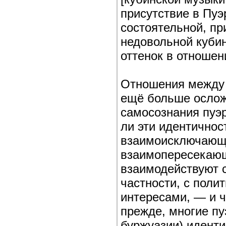
присутствие в Пуэ
состоятельной, п
недовольной куби
оттенок в отношен
Отношения между 
ещё больше ослож
самосознания пуэр
ли эти идентично
взаимоисключающ
взаимопересекающ
взаимодействуют 
частности, с пол
интересами, — и ч
прежде, многие пу
буржуазии) идент