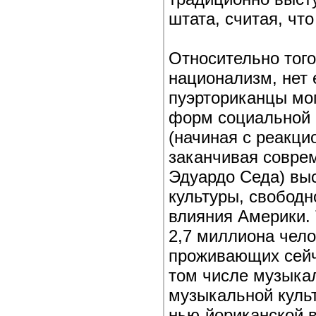
штата, считая, что
Относительно того
национализм, нет 
пуэрториканцы мо
форм социальной и
(начиная с реакци
заканчивая совре
Эдуардо Седа) вы
культуры, свобод
влияния Америки.
2,7 миллиона чело
проживающих сейча
том числе музыкал
музыкальной культ
нью-йориканской в