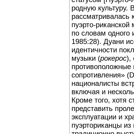
родную культуру. 
рассматривалась 
пуэрто-риканской 
по словам одного 
1985:28). Дуани и
идентичности покл
музыки (
рокерос
),
противоположные 
сопротивления» (
националисты встр
включая и несколь
Кроме того, хотя 
представить проле
эксплуатации и хр
пуэрториканцы из 
традиционно высту