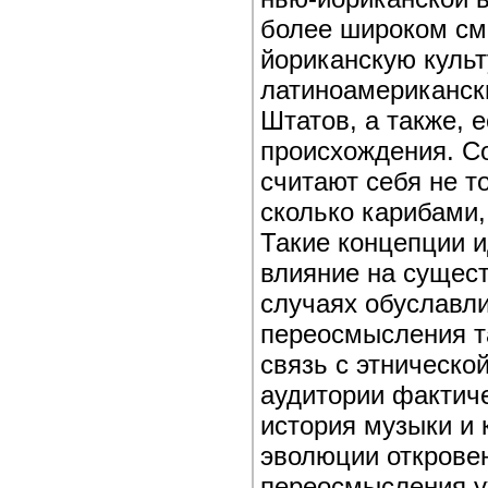
более широком см
йориканскую культ
латиноамериканск
Штатов, а также, е
происхождения. С
считают себя не т
сколько карибами
Такие концепции 
влияние на сущес
случаях обуславли
переосмысления т
связь с этническо
аудитории фактич
история музыки и 
эволюции откровен
переосмысления у