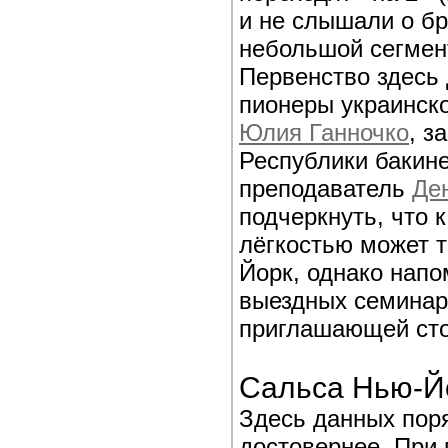
и не слышали о бр
небольшой сегмент
Первенство здесь
пионеры украинск
Юлия Ганночко
, з
Республики бакине
преподаватель
Де
подчеркнуть, что 
лёгкостью может т
Йорк, однако напо
выездных семинарах
приглашающей ст
Сальса Нью-Й
Здесь данных поря
достовернее. При 