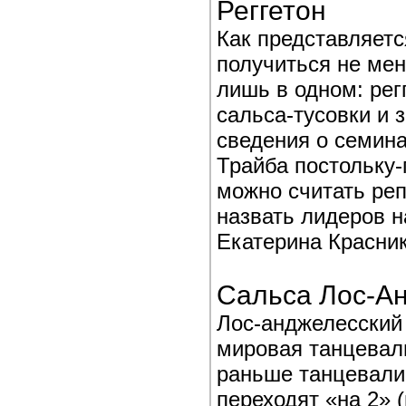
Реггетон
Как представляетс
получиться не ме
лишь в одном: рег
сальса-тусовки и 
сведения о семин
Трайба постольку-
можно считать ре
назвать лидеров н
Екатерина Красник
Сальса Лос-А
Лос-анджелесский 
мировая танцеваль
раньше танцевали 
переходят «на 2» (