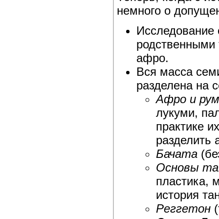
немного о допущен
Исследование 
родственными т
афро.
Вся масса сем
разделена на 
Афро и ру
лукуми, пал
практике и
разделить 
Бачата
(бе
Основы та
пластика, 
история танц
Реггетон
(