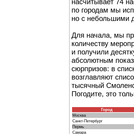
насчитывает 74 н
по городам мы исп
но с небольшими 
Для начала, мы пр
количеству меропр
и получили десятк
абсолютным показа
сюрпризов: в спи
возглавляют списо
тысячный Смоленск
Погодите, это толь
Город
Москва
Санкт-Петербург
Пермь
Самара