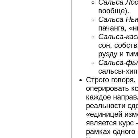
Сальса Ло
вообще).
Сальса Нь
пачанга, «н
Сальса-кас
сон, собств
руэду и тим
Сальса-фь
сальсы-хип-х
Строго говоря
оперировать к
каждое направ
реальности сд
«единицей изм
является курс
рамках одного