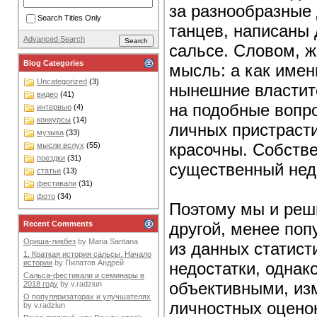
за разнообразные
Search Titles Only
танцев, написаны 
Advanced Search
сальсе. Словом, жи
Blog Categories
мысль: а как имен
Uncategorized
(3)
нынешние властит
видео
(41)
на подобные вопр
интервью
(4)
конкурсы
(14)
личных пристрасти
музыка
(33)
красочны. Собстве
мысли вслух
(55)
поездки
(31)
существенный нед
статьи
(13)
фестивали
(31)
фото
(34)
Поэтому мы и реши
другой, менее поп
Recent Comments
Ориша-ликбез
by
Maria Santana
из данных статисти
1. Краткая история сальсы. Начало
истории
by
Пилатов Андрей
недостатки, однак
Сальса-фестивали и семинары в
объективными, из
2018 году
by
v.radziun
О популяризаторах и улучшателях
личностных оценок
by
v.radziun