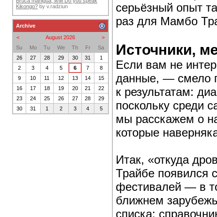
Bruca maniguá, или Do you speak
серьёзный опыт та
Kikongo?
by
v.radziun
раз для Мамбо Тр
Archive
<
August 2026
>
Источники, м
Su
Mo
Tu
We
Th
Fr
Sa
26
27
28
29
30
31
1
Если вам не интер
2
3
4
5
6
7
8
данные, — смело п
9
10
11
12
13
14
15
к результатам: ди
16
17
18
19
20
21
22
23
24
25
26
27
28
29
поскольку среди с
30
31
1
2
3
4
5
мы расскажем о н
которые наверняка
Итак, «откуда дро
Трайбе появился 
фестивалей — в т
ближнем зарубежь
списка: справочн