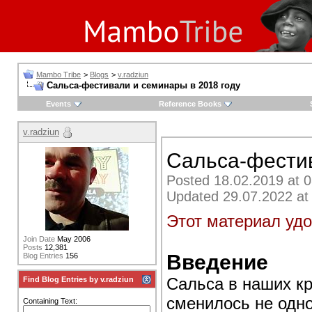
Mambo Tribe
>
Blogs
>
v.radziun
Сальса-фестивали и семинары в 2018 году
Events
Reference Books
v.radziun
Сальса-фестив
Posted 18.02.2019 at 0
Updated 29.07.2022 at
Этот материал уд
Join Date
May 2006
Posts
12,381
Введение
Blog Entries
156
Сальса в наших кр
Find Blog Entries by v.radziun
сменилось не одно
Containing Text: