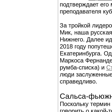
подтверждает его 
преподавателя куб
За тройкой лидер
Мик, наша русска
Нижнего. Далее ид
2018 году попуте
Екатеринбурга. Од
Маркоса Фернандес
румба-списка) и
С
люди заслуженные,
справедливо.
Сальса-фьюж
Поскольку термин
говорить о какой-