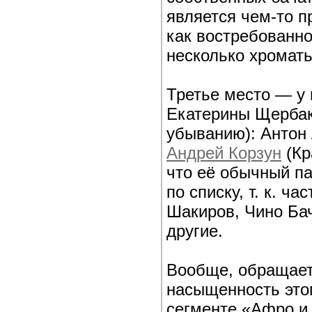
является чем-то п
как востребованно
несколько хромать
Третье место — у 
Екатерины Щербак
убыванию): Антон 
Андрей Корзун
(Кр
что её обычный п
по списку, т. к. ч
Шакиров, Чино Бач
другие.
Вообще, обращает
насыщенность этог
сегменте «Афро и 