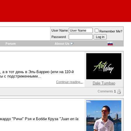
User Name
Remember Me?
Password
Forum
About Us
а в тот день в Эль-Баррио (или на 110-й
ты с подстриженными...
Continue reading...
Dale Tumbao
Comments
1
икардо "Ричи" Рэя и Бобби Круза
"Juan en la