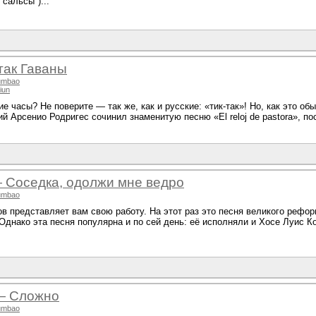
 сальсы")...
так Гаваны
umbao
iun
ие часы? Не поверите — так же, как и русские: «тик-так»! Но, как это об
ий Арсенио Родригес сочинил знаменитую песню «El reloj de pastora», п
 Соседка, одолжи мне ведро
umbao
в представляет вам свою работу. На этот раз это песня великого рефо
 Однако эта песня популярна и по сей день: её исполняли и Хосе Луис Ко
— Сложно
umbao