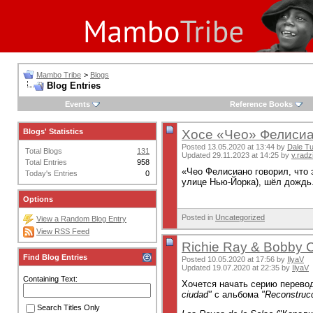
Mambo Tribe
>
Blogs
Blog Entries
Events
Reference Books
Blogs' Statistics
Хосе «Чео» Фелисиа
Posted 13.05.2020 at 13:44 by
Dale T
Total Blogs
131
Updated 29.11.2023 at 14:25 by
v.radz
Total Entries
958
«Чео Фелисиано говорил, что 
Today's Entries
0
улице Нью-Йорка), шёл дождь.
Options
Posted in
Uncategorized
View a Random Blog Entry
View RSS Feed
Richie Ray & Bobby C
Find Blog Entries
Posted 10.05.2020 at 17:56 by
IlyaV
Updated 19.07.2020 at 22:35 by
IlyaV
Containing Text:
Хочется начать серию перевод
ciudad"
c альбома
"Reconstruc
Search Titles Only