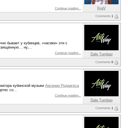
IlyaV
Continue reading...
Comments
1
ычно бывает у кубинцев, «часики» эти с
освящённую… ну,...
Continue reading...
Dale Tumbao
Comments
0
рматора кубинской музыки
Арсенио Родригеса
ртес со...
Continue reading...
Dale Tumbao
Comments
1