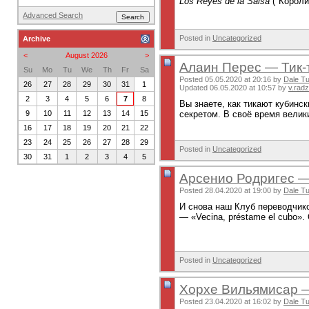
Los Reyes de la Salsa
("Короли
Advanced Search
Posted in
Uncategorized
Archive
<
August 2026
>
Алаин Перес — Тик-
Su
Mo
Tu
We
Th
Fr
Sa
Posted 05.05.2020 at 20:16 by
Dale T
26
27
28
29
30
31
1
Updated 06.05.2020 at 10:57 by
v.radz
2
3
4
5
6
7
8
Вы знаете, как тикают кубинск
9
10
11
12
13
14
15
секретом. В своё время велик
16
17
18
19
20
21
22
23
24
25
26
27
28
29
Posted in
Uncategorized
30
31
1
2
3
4
5
Арсенио Родригес —
Posted 28.04.2020 at 19:00 by
Dale T
И снова наш Клуб переводчико
— «Vecina, préstame el cubo».
Posted in
Uncategorized
Хорхе Вильямисар 
Posted 23.04.2020 at 16:02 by
Dale T