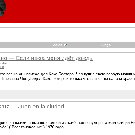
Search
Blogs
но — Если из-за меня идёт дождь
umbao
iun
это песню он написал для Како Бастара. Чео купил свою первую машину, 
 Внезапно Чео увидел Како, который только что вышел из салона красо
ruz — Juan en la ciudad
ов с классики, а именно с одной из наиболее популярных композиций Р
ción"
("Восстановление") 1976 года.