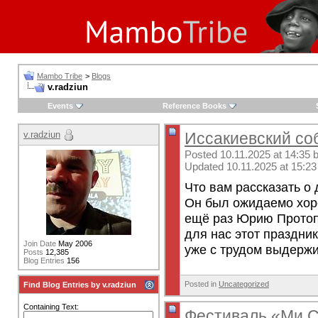
Mambo Tribe
>
Blogs
v.radziun
Events
Reference Books
v.radziun
Иссакиевский со
Posted 10.11.2025 at 14:35 
Updated 10.11.2025 at 15:23
Что вам рассказать о
Он был ожидаемо хоро
ещё раз Юрию Протопо
для нас этот праздник
Join Date
May 2006
уже с трудом выдержи
Posts
12,385
Blog Entries
156
Posted in
Uncategorized
Find Blog Entries by v.radziun
Containing Text:
Фестиваль «Ми С