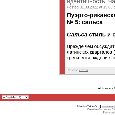
идентичность. Ча
Posted 01.08.2022 at 15:08 
Пуэрто-риканск
№ 5: сальса
Сальса
-стиль и 
Прежде чем обсуждат
латинских кварталов 
третье утверждение, о
Posted in
статьи
All times are
Mambo Tribe Org |
www.mambo
Creative Commons 3.0:
Thumbnai