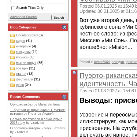
Posted 06.01.2025 at 16:49 
Search Titles Only
Updated 06.01.2025 at 21:16
Advanced Search
Вот уже второй день,
кубинского сона «Ми 
Blog Categories
честное слово: из фе
Uncategorized
(3)
Миссию «Ми Сон». По
видео
(41)
волшебно: «Misión...
интервью
(4)
конкурсы
(14)
музыка
(33)
Posted in
event6004
,
поездки
,
фести
мысли вслух
(55)
поездки
(31)
Пуэрто-риканска
статьи
(13)
фестивали
(31)
идентичность. Ча
фото
(34)
Posted 01.08.2022 at 15:08 
Recent Comments
Выводы: присв
Ориша-ликбез
by
Maria Santana
1. Краткая история сальсы. Начало
Усвоение и переосмы
истории
by
Пилатов Андрей
Сальса-фестивали и семинары в
иллюстрирует, как мо
2018 году
by
v.radziun
присвоения. На сугуб
О популяризаторах и улучшателях
by
v.radziun
включать активное, пу