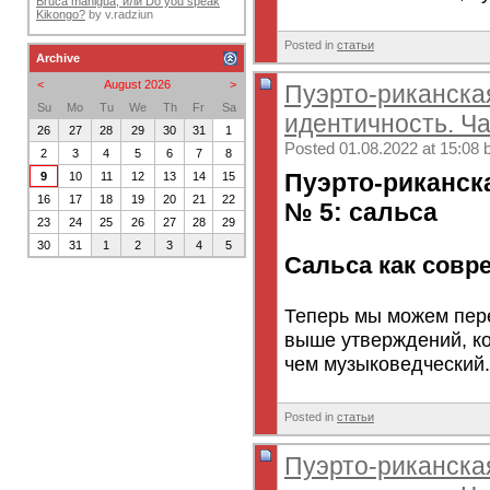
Bruca maniguá, или Do you speak
Kikongo?
by
v.radziun
Posted in
статьи
Archive
<
August 2026
>
Пуэрто-риканска
Su
Mo
Tu
We
Th
Fr
Sa
идентичность. Ча
26
27
28
29
30
31
1
Posted 01.08.2022 at 15:08 
2
3
4
5
6
7
8
Пуэрто-риканск
9
10
11
12
13
14
15
16
17
18
19
20
21
22
№ 5: сальса
23
24
25
26
27
28
29
30
31
1
2
3
4
5
Сальса как совр
Теперь мы можем пер
выше утверждений, ко
чем музыковедческий.
Posted in
статьи
Пуэрто-риканска