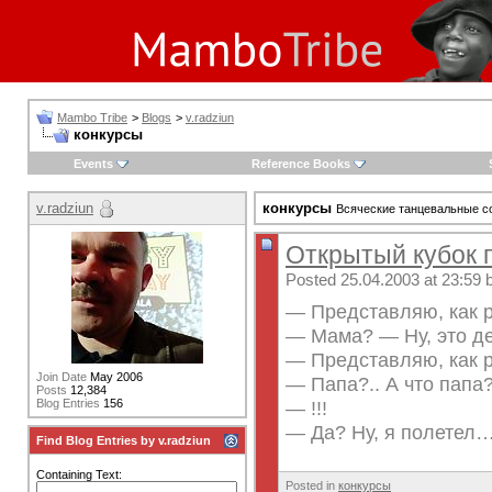
Mambo Tribe
>
Blogs
>
v.radziun
конкурсы
Events
Reference Books
v.radziun
конкурсы
Всяческие танцевальные с
Открытый кубок 
Posted 25.04.2003 at 23:59 
— Представляю, как 
— Мама? — Ну, это де
— Представляю, как 
Join Date
May 2006
— Папа?.. А что папа
Posts
12,384
— !!!
Blog Entries
156
— Да? Ну, я полетел…
Find Blog Entries by v.radziun
Containing Text:
Posted in
конкурсы