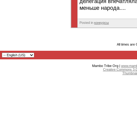
делегация впечатляла
меньше народа....
Posted in
конкурсы
All times are
Mambo Tribe Org |
www.mambo
Creative Commons 3.0:
Thumbnai