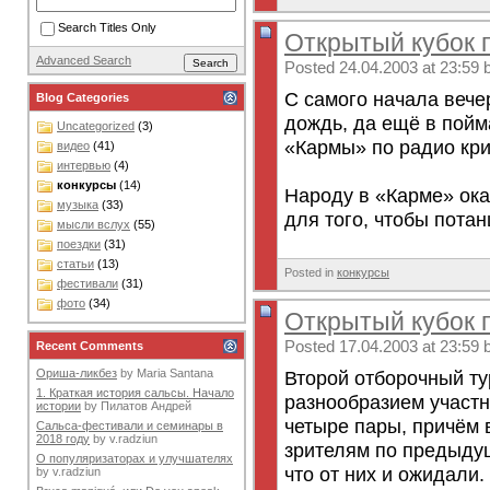
Search Titles Only
Открытый кубок по
Advanced Search
Posted 24.04.2003 at 23:59 
С самого начала вече
Blog Categories
дождь, да ещё в пой
Uncategorized
(3)
«Кармы» по радио кри
видео
(41)
интервью
(4)
конкурсы
(14)
Народу в «Карме» ока
музыка
(33)
для того, чтобы потанц
мысли вслух
(55)
поездки
(31)
статьи
(13)
Posted in
конкурсы
фестивали
(31)
фото
(34)
Открытый кубок по
Posted 17.04.2003 at 23:59 
Recent Comments
Второй отборочный ту
Ориша-ликбез
by
Maria Santana
1. Краткая история сальсы. Начало
разнообразием участн
истории
by
Пилатов Андрей
четыре пары, причём 
Сальса-фестивали и семинары в
2018 году
by
v.radziun
зрителям по предыдущ
О популяризаторах и улучшателях
что от них и ожидали. 
by
v.radziun