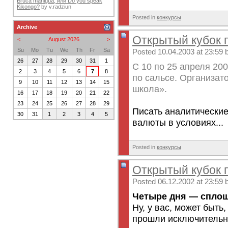
Bruca maniguá, или Do you speak
Kikongo?
by
v.radziun
Posted in
конкурсы
Archive
Открытый кубок п
<
August 2026
>
Su
Mo
Tu
We
Th
Fr
Sa
Posted 10.04.2003 at 23:59 
26
27
28
29
30
31
1
С 10 по 25 апреля 20
2
3
4
5
6
7
8
по сальсе. Организат
9
10
11
12
13
14
15
школа».
16
17
18
19
20
21
22
23
24
25
26
27
28
29
Писать аналитические
30
31
1
2
3
4
5
валюты в условиях...
Posted in
конкурсы
Открытый кубок 
Posted 06.12.2002 at 23:59 
Четыре дня — спло
Ну, у вас, может быть,
прошли исключительно