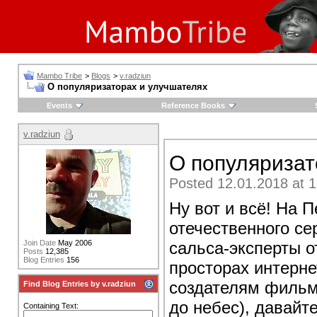
Mambo Tribe
>
Blogs
>
v.radziun
О популяризаторах и улучшателях
Events
Reference Books
v.radziun
О популяризат
Posted 12.01.2018 at 1
Ну вот и всё! На
отечественного се
сальса-эксперты о
Join Date
May 2006
Posts
12,385
Blog Entries
156
просторах интерн
создателям фильма
Find Blog Entries by v.radziun
до небес), давайт
Containing Text: