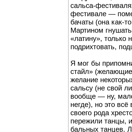
сальса-фестиваля
фестивале — поме
бачаты (она как-т
Мартином гнушатьс
«латину», только 
подрихтовать, по
Я мог бы припомн
стайл» (желающие
желание некоторы
сальсу (не свой л
вообще — ну, мало
негде), но это всё
своего рода хрес
пережили танцы, 
бальных танцев. Л