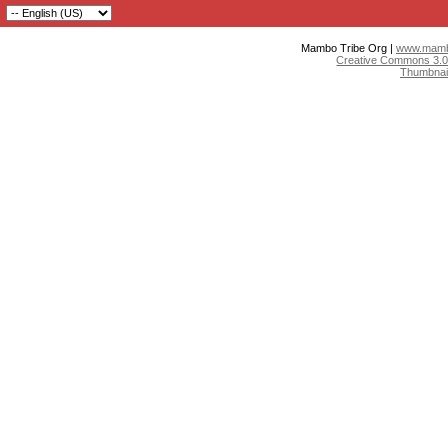
Mambo Tribe Org |
www.mambo
Creative Commons 3.0:
Thumbnai