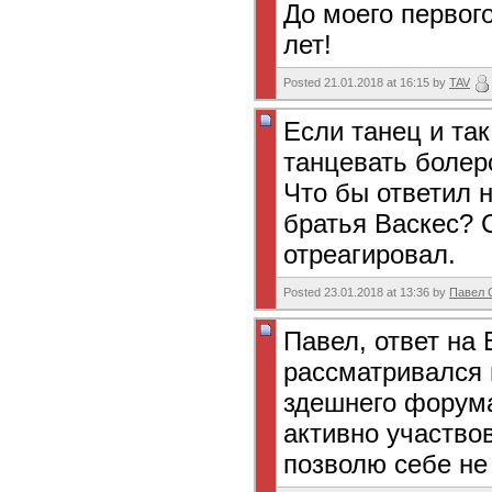
До моего первог
лет!
Posted 21.01.2018 at 16:15 by
TAV
Если танец и та
танцевать болер
Что бы ответил 
братья Васкес? 
отреагировал.
Posted 23.01.2018 at 13:36 by
Павел 
Павел, ответ на
рассматривался 
здешнего форума
активно участво
позволю себе не