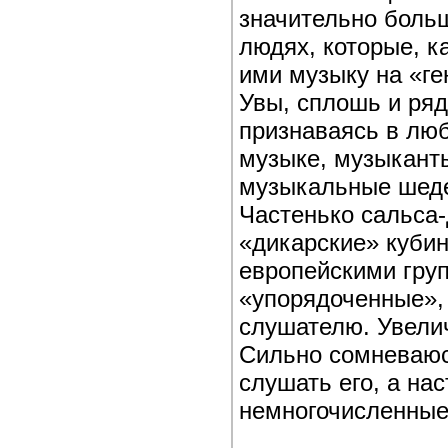
значительно боль
людях, которые, 
ими музыку на «ге
Увы, сплошь и ряд
признаваясь в любв
музыке, музыкант
музыкальные шедев
Частенько сальса-
«дикарские» кубин
европейскими гру
«упорядоченные»,
слушателю. Увели
Сильно сомневаюсь
слушать его, а на
немногочисленные)