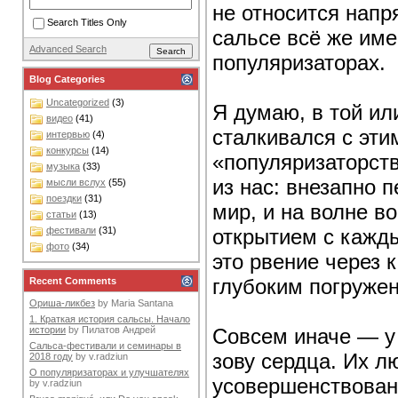
не относится напр
Search Titles Only
сальсе всё же име
Advanced Search
популяризаторах.
Blog Categories
Uncategorized
(3)
Я думаю, в той ил
видео
(41)
сталкивался с эти
интервью
(4)
конкурсы
(14)
«популяризаторст
музыка
(33)
из нас: внезапно 
мысли вслух
(55)
поездки
(31)
мир, и на волне в
статьи
(13)
открытием с кажды
фестивали
(31)
фото
(34)
это рвение через 
глубоким погруже
Recent Comments
Ориша-ликбез
by
Maria Santana
1. Краткая история сальсы. Начало
Совсем иначе — у 
истории
by
Пилатов Андрей
Сальса-фестивали и семинары в
зову сердца. Их 
2018 году
by
v.radziun
О популяризаторах и улучшателях
усовершенствован
by
v.radziun