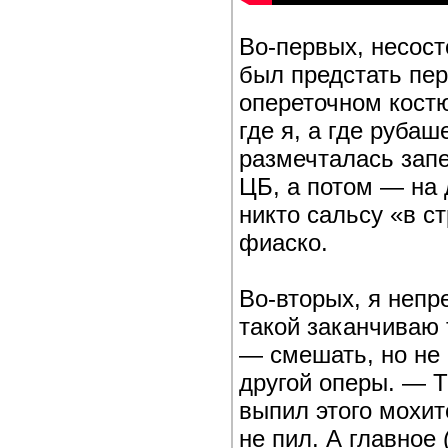
Во-первых, несост
был предстать пер
опереточном костю
где я, а где руба
размечталась запе
ЦБ, а потом — на 
никто сальсу «в с
фиаско.
Во-вторых, я непр
такой заканчиваю 
— смешать, но не 
другой оперы. — Т
выпил этого мохит
не пил. А главное 