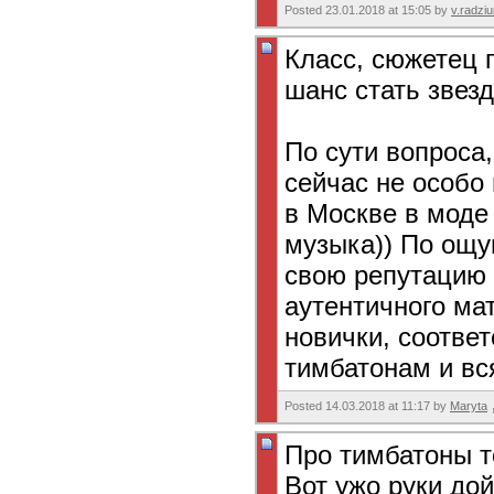
Posted 23.01.2018 at 15:05 by
v.radzi
Класс, сюжетец п
шанс стать звез
По сути вопроса,
сейчас не особо 
в Москве в моде
музыка)) По ощу
свою репутацию 
аутентичного мат
новички, соотве
тимбатонам и вс
Posted 14.03.2018 at 11:17 by
Maryta
Про тимбатоны т
Вот ужо руки дой