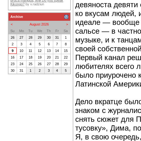
Bruca maniguá, или Do you speak
девяноста девяти 
Kikongo?
by
v.radziun
ко вкусам людей,
Archive
идеале — вообще н
<
August 2026
>
сальсе — в частно
Su
Mo
Tu
We
Th
Fr
Sa
музыке, и к танцам
26
27
28
29
30
31
1
2
3
4
5
6
7
8
своей собственной 
9
10
11
12
13
14
15
Первый канал реш
16
17
18
19
20
21
22
любителях всего л
23
24
25
26
27
28
29
30
31
1
2
3
4
5
было приурочено к
Латинской Америк
Дело вкратце было
знаком с журналис
снять сюжет для П
тусовку», Дима, п
Я, в свою очередь