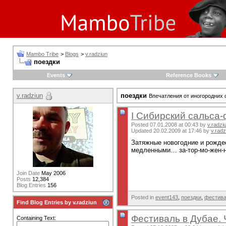
Mambo Tribe
>
Blogs
>
v.radziun
поездки
Events
Reference Books
v.radziun
поездки
Впечатления от иногородних 
I Сибирский сальса
Posted 07.01.2008 at 00:43 by
v.radzi
Updated 20.02.2009 at 17:46 by
v.radz
Затяжные новогодние и рожде
медленными… за-тор-мо-жен-ны
Join Date
May 2006
Posts
12,384
Blog Entries
156
Posted in
event143
,
поездки
,
фестив
Find Blog Entries by v.radziun
Фестиваль в Дубае. Ч
Containing Text: