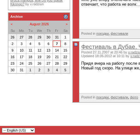
Bruca maniguá, или Do you speak
отвечает, что работа не волк…
Kikongo?
by
v.radziun
Archive
<
August 2026
>
Su
Mo
Tu
We
Th
Fr
Sa
Posted in
поездки
,
фестивали
26
27
28
29
30
31
1
2
3
4
5
6
7
8
Фестиваль в Дубае. 
9
10
11
12
13
14
15
Posted 27.11.2007 at 20:46 by
v.radzi
Updated 18.05.2012 at 10:11 by
v.radz
16
17
18
19
20
21
22
Придя вчера на работу после
23
24
25
26
27
28
29
Новый год скоро. На улице же,
30
31
1
2
3
4
5
Posted in
поездки
,
фестивали
,
фото