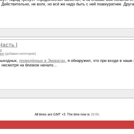
 Действительно, не волк, но всё же надо быть с ней поаккуратнее. Другая
Часть I
un
iun
(добавил категорию)
 выходных,
проведённых в Эмиратах
, я обнаружил, что при входе в наше
 несмотря на близкое начало...
All times are GMT +3. The time now is
19:06
.