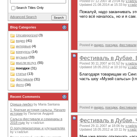
Posted 07.12.2007 at 23:04 by
v.radzi
Updated 21.08.2014 at 15:33 by
v.radz
Search Titles Only
Пожалуй, надо заканчивать эт
чего всё началось, но и я са
Advanced Search
Blog Categories
Uncategorized
(3)
видео
(41)
Posted in
видео
,
поездки
,
фестивали
интервью
(4)
конкурсы
(14)
Фестиваль в Дубае.
музыка
(33)
мысли вслух
(55)
Posted 30.11.2007 at 01:52 by
v.radzi
Updated 18.05.2012 at 10:10 by
v.radz
поездки
(31)
Благодаря товарищам из Синга
статьи
(13)
часть шоу «Музей сальсы» (гл
фестивали
(31)
фото
(34)
Recent Comments
Ориша-ликбез
by
Maria Santana
Posted in
видео
,
поездки
,
фестивали
1. Краткая история сальсы. Начало
истории
by
Пилатов Андрей
Фестиваль в Дубае. Ч
Сальса-фестивали и семинары в
2018 году
by
v.radziun
Posted 29.11.2007 at 18:06 by
v.radzi
О популяризаторах и улучшателях
Updated 18.05.2012 at 10:11 by
v.radz
by
v.radziun
Мне уже впору отключать «ась