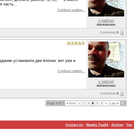
 часть...
Continue reading...
v.radziun
Administrator
Comments
0
 здание установили две ёлочки: вот уже и
Continue reading...
v.radziun
Administrator
Comments
0
Page 4 of 7
«
First
<
2
3
4
5
6
>
Last
»
Contact Us
-
Мамбо Трайб
-
Archive
-
Top