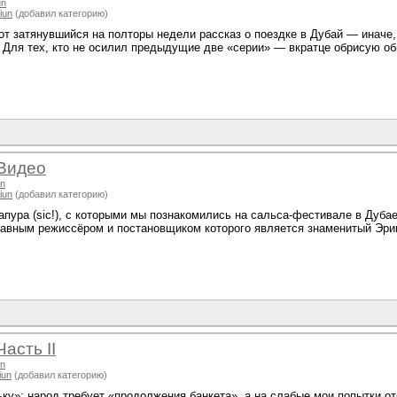
un
iun
(добавил категорию)
от затянувшийся на полторы недели рассказ о поездке в Дубай — иначе, 
м. Для тех, кто не осилил предыдущие две «серии» — вкратце обрисую об
 Видео
un
iun
(добавил категорию)
пура (sic!), с которыми мы познакомились на сальса-фестивале в Дуба
авным режиссёром и постановщиком которого является знаменитый Эрик
асть II
un
iun
(добавил категорию)
ку»: народ требует «продолжения банкета», а на слабые мои попытки отб