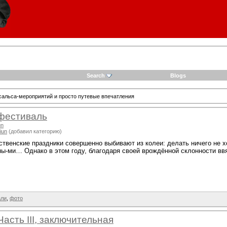
Search
Blogs
сальса-мероприятий и просто путевые впечатления
-фестиваль
un
iun
(добавил категорию)
ственские праздники совершенно выбивают из колеи: делать ничего не 
-ми… Однако в этом году, благодаря своей врождённой склонности ввяз
али
,
фото
асть III, заключительная