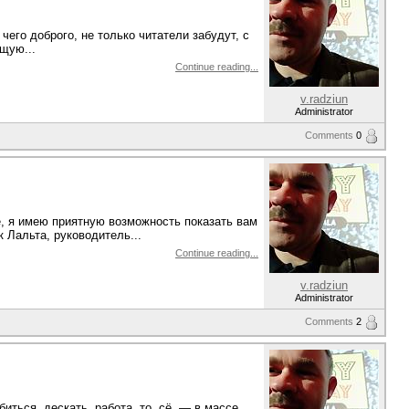
чего доброго, не только читатели забудут, с
щую...
Continue reading...
v.radziun
Administrator
Comments
0
е, я имею приятную возможность показать вам
 Лальта, руководитель...
Continue reading...
v.radziun
Administrator
Comments
2
иться, дескать, работа, то, сё, — в массе