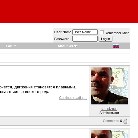
User Name
Remember Me?
Password
Forum
About Us
хочется, движения становятся плавными…
ываться во всякого рода...
Continue reading...
v.radziun
Administrator
Comments
0