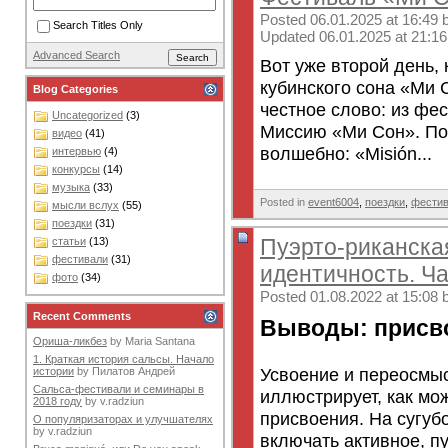
Posted 06.01.2025 at 16:49 
Search Titles Only
Updated 06.01.2025 at 21:16
Advanced Search
Вот уже второй день,
кубинского сона «Ми 
Blog Categories
честное слово: из фе
Uncategorized
(3)
Миссию «Ми Сон». По
видео
(41)
волшебно: «Misión...
интервью
(4)
конкурсы
(14)
музыка
(33)
Posted in
event6004
,
поездки
,
фести
мысли вслух
(55)
поездки
(31)
Пуэрто-риканска
статьи
(13)
фестивали
(31)
идентичность. Ча
фото
(34)
Posted 01.08.2022 at 15:08 
Recent Comments
Выводы: присв
Ориша-ликбез
by
Maria Santana
1. Краткая история сальсы. Начало
Усвоение и переосмы
истории
by
Пилатов Андрей
Сальса-фестивали и семинары в
иллюстрирует, как мо
2018 году
by
v.radziun
присвоения. На сугуб
О популяризаторах и улучшателях
by
v.radziun
включать активное, пу