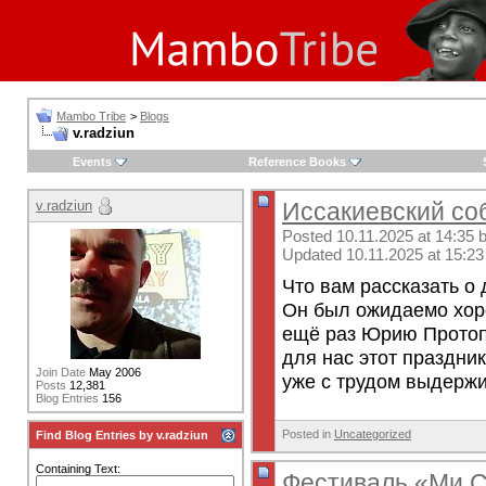
Mambo Tribe
>
Blogs
v.radziun
Events
Reference Books
v.radziun
Иссакиевский со
Posted 10.11.2025 at 14:35 
Updated 10.11.2025 at 15:23
Что вам рассказать о
Он был ожидаемо хоро
ещё раз Юрию Протопо
для нас этот праздник
Join Date
May 2006
уже с трудом выдержи
Posts
12,381
Blog Entries
156
Posted in
Uncategorized
Find Blog Entries by v.radziun
Containing Text:
Фестиваль «Ми С