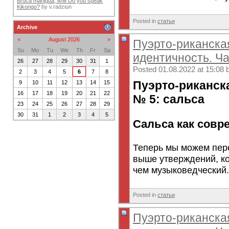
Bruca maniguá, или Do you speak
Kikongo?
by
v.radziun
Posted in
статьи
Archive
<
August 2026
>
Пуэрто-риканска
Su
Mo
Tu
We
Th
Fr
Sa
идентичность. Ча
26
27
28
29
30
31
1
Posted 01.08.2022 at 15:08 
2
3
4
5
6
7
8
Пуэрто-риканск
9
10
11
12
13
14
15
16
17
18
19
20
21
22
№ 5: сальса
23
24
25
26
27
28
29
30
31
1
2
3
4
5
Сальса как совр
Теперь мы можем пер
выше утверждений, ко
чем музыковедческий.
Posted in
статьи
Пуэрто-риканска