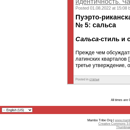
идентичность. Ча
Posted 01.08.2022 at 15:08 
Пуэрто-риканск
№ 5: сальса
Сальса
-стиль и 
Прежде чем обсуждат
латинских кварталов 
третье утверждение, о
Posted in
статьи
All times are
Mambo Tribe Org |
www.mambo
Creative Commons 3.0:
Thumbnai