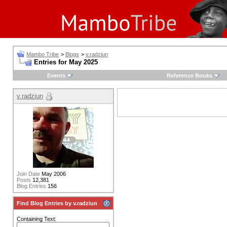
Mambo Tribe
>
Blogs
>
v.radziun
Entries for May 2025
Events
Reference Books
v.radziun
Join Date
May 2006
Posts
12,381
Blog Entries
156
Find Blog Entries by v.radziun
Containing Text: