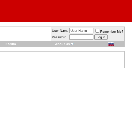
User Name
Remember Me?
Password
Forum
About Us