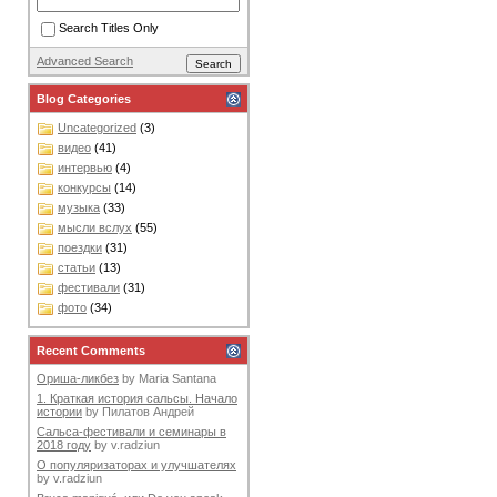
Search Titles Only
Advanced Search
Blog Categories
Uncategorized
(3)
видео
(41)
интервью
(4)
конкурсы
(14)
музыка
(33)
мысли вслух
(55)
поездки
(31)
статьи
(13)
фестивали
(31)
фото
(34)
Recent Comments
Ориша-ликбез
by
Maria Santana
1. Краткая история сальсы. Начало
истории
by
Пилатов Андрей
Сальса-фестивали и семинары в
2018 году
by
v.radziun
О популяризаторах и улучшателях
by
v.radziun