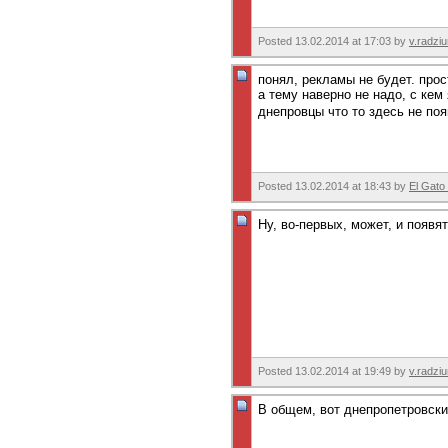
Posted 13.02.2014 at 17:03 by
v.radzi
понял, рекламы не будет. про
а тему наверно не надо, с кем
днепровцы что то здесь не по
Posted 13.02.2014 at 18:43 by
El Gato
Ну, во-первых, может, и появя
Posted 13.02.2014 at 19:49 by
v.radzi
В общем, вот днепропетровск