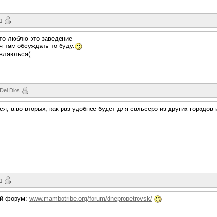
un
сто люблю это заведение
 я там обсуждать то буду.
являються(
 Del Dios
тся, а во-вторых, как раз удобнее будет для сальсеро из других городо
un
ий форум:
www.mambotribe.org/forum/dnepropetrovsk/