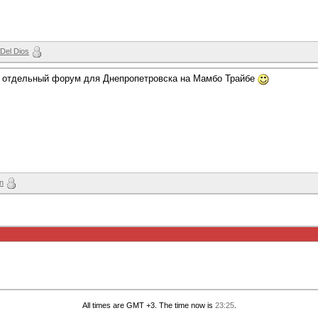
 Del Dios
- отдельный форум для Днепропетровска на Мамбо Трайбе
un
All times are GMT +3. The time now is
23:25
.