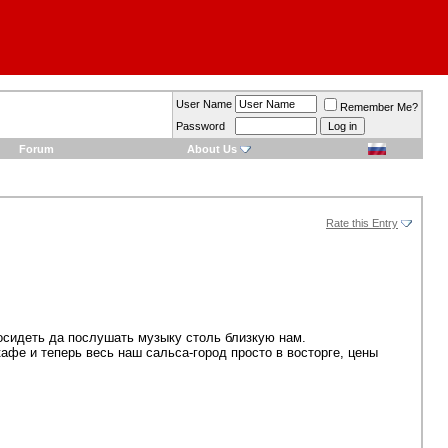
User Name
Remember Me?
Password
Forum
About Us
Rate this Entry
посидеть да послушать музыку столь близкую нам.
афе и теперь весь наш сальса-город просто в восторге, цены