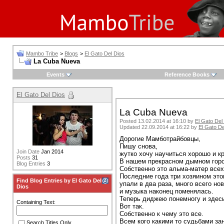
Mambo Tribe
>
Blogs
>
El Gato Del Dios
La Cuba Nueva
Events
Reference Books
El Gato Del Dios
La Cuba Nueva
Posted 13.02.2014 at 16:10 by
El Gato Del
Updated 22.09.2014 at 16:22 by
El Gato De
Дорогие Мамботрайбовцы,
Пишу снова,
Join Date
Jan 2014
жутко хочу научиться хорошо и к
Posts
31
В нашем прекрасном дымном горо
Blog Entries
3
Собственно это альма-матер всех
Последние года три хозяином это
Find Blog Entries by El Gato Del
упали в два раза, много всего нов
Dios
и музыка наконец поменялась.
Теперь диджею понемногу и здес
Containing Text:
Вот так.
Собственно к чему это все.
Всем кого какими то судьбами зан
Search Titles Only