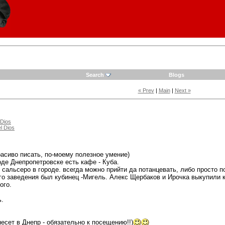
Search
Blogs
« Prev
|
Main
|
Next »
 Dios
l Dios
расиво писать, по-моему полезное умение)
де Днепропетровске есть кафе - Куба.
 сальсеро в городе. всегда можно прийти да потанцевать, либо просто 
го заведения был кубинец -Мигель. Алекс Щербаков и Ирочка выкупили к
ого.
ь.
есет в Днепр - обязательно к посещению!!)