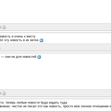
un
овость и очень к месту.
ёл эту новость в их ветке
и — они не для новостей
un
уто, теперь любые новости буда кидать туда.
евниках: честно не писал это как новость, просто мое личное отношение 