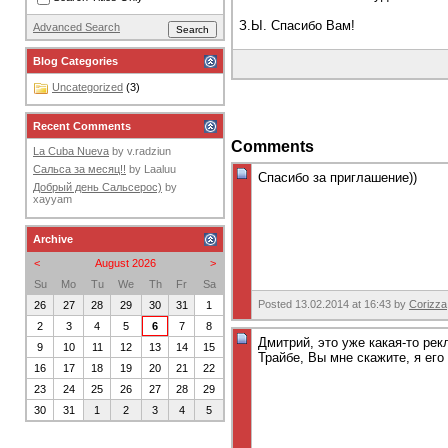
З.Ы. Спасибо Вам!
Advanced Search
Blog Categories
Uncategorized
(3)
Recent Comments
Comments
La Cuba Nueva
by
v.radziun
Сальса за месяц!!
by
Laaluu
Спасибо за приглашение))
Добрый день Сальсерос)
by
xayyam
Archive
<
August 2026
>
Su
Mo
Tu
We
Th
Fr
Sa
Posted 13.02.2014 at 16:43 by
Corizza
26
27
28
29
30
31
1
2
3
4
5
6
7
8
Дмитрий, это уже какая-то ре
9
10
11
12
13
14
15
Трайбе, Вы мне скажите, я ег
16
17
18
19
20
21
22
23
24
25
26
27
28
29
30
31
1
2
3
4
5