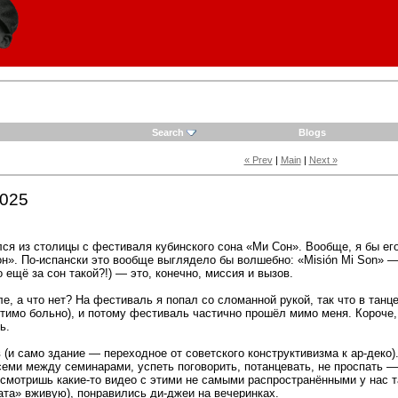
Search
Blogs
« Prev
|
Main
|
Next »
2025
улся из столицы с фестиваля кубинского сона «Ми Сон». Вообще, я бы е
. По-испански это вообще выглядело бы волшебно: «Misión Mi Son» — р
о ещё за сон такой?!) — это, конечно, миссия и вызов.
е, а что нет? На фестиваль я попал со сломанной рукой, так что в танц
утимо больно), и потому фестиваль частично прошёл мимо меня. Короче,
ь.
(и само здание — переходное от советского конструктивизма к ар-деко
семи между семинарами, успеть поговорить, потанцевать, не проспать —
 смотришь какие-то видео с этими не самыми распространёнными у нас т
та» вживую), понравились ди-джеи на вечеринках.