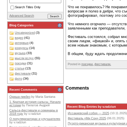
Что не понравилось? Не понравил
Search Titles Only
вопросам я полез в дебри, что с
фотографировал, поэтому это соо
Advanced Search
Что немного огорчило — отсутств
Blog Categories
заявленными как преподаватели, в
Uncategorized
(3)
Фестиваль состоялся, собрал мно
видео
(41)
своим лицом, «фишкой» и, опять 
интервью
(4)
всем новым знакомым, с которым
конкурсы
(14)
музыка
(33)
В общем, буду ждать продолжения
мысли вслух
(55)
поездки
(31)
Posted in
поездки
,
фестивали
,
статьи
(13)
фестивали
(31)
фото
(34)
Comments
Recent Comments
Ориша-ликбез
by
Maria Santana
1. Краткая история сальсы. Начало
истории
by
Пилатов Андрей
Recent Blog Entries by v.radziun
Сальса-фестивали и семинары в
Иссакиевский собор — 2025
(10.11.2025
2018 году
by
v.radziun
Фестиваль «Ми Сон» 2025
(06.01.2025)
О популяризаторах и улучшателях
by
v.radziun
Пуэрто-риканская музыка и культурная 