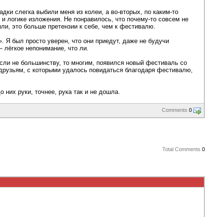
дки слегка выбили меня из колеи, а во-вторых, по каким-то
 и логике изложения. Не понравилось, что почему-то совсем не
ли, это больше претензии к себе, чем к фестивалю.
 Я был просто уверен, что они приедут, даже не будучи
— лёгкое непонимание, что ли.
если не большинству, то многим, появился новый фестиваль со
 друзьям, с которыми удалось повидаться благодаря фестивалю,
них руки, точнее, рука так и не дошла.
Comments
0
Total Comments
0