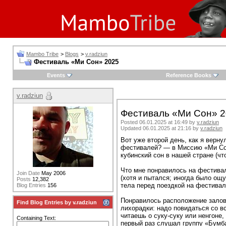
Mambo Tribe
>
Blogs
>
v.radziun
Фестиваль «Ми Сон» 2025
Events
Reference Books
v.radziun
Фестиваль «Ми Сон» 
Posted 06.01.2025 at 16:49 by
v.radziun
Updated 06.01.2025 at 21:16 by
v.radziun
Вот уже второй день, как я верн
фестивалей? — в Миссию «Ми Сон»
кубинский сон в нашей стране (чт
Что мне понравилось на фестивал
Join Date
May 2006
(хотя и пытался; иногда было ощ
Posts
12,382
тела перед поездкой на фестивал
Blog Entries
156
Понравилось расположение залов 
Find Blog Entries by v.radziun
лихорадки: надо повидаться со в
читаешь о суку-суку или ненгоне,
Containing Text:
первый раз слушал группу «Бумба