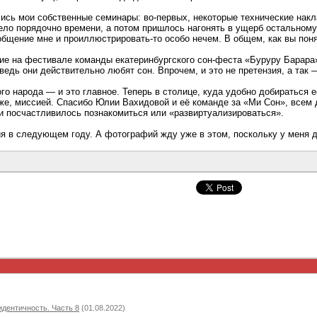
ись мои собственные семинары: во-первых, некоторые технические накла
ъело порядочно времени, а потом пришлось нагонять в ущерб остальному
бщение мне и проиллюстрировать-то особо нечем. В общем, как вы поня
ие на фестивале команды екатеринбургского сон-феста «Буруру Барара».
едь они действительно любят сон. Впрочем, и это не претензия, а так 
го народа — и это главное. Теперь в столице, куда удобно добираться 
же, миссией. Спасибо Юлии Вахидовой и её команде за «Ми Сон», всем
и посчастливилось познакомиться или «развиртуализироваться».
 в следующем году. А фотографий жду уже в этом, поскольку у меня до 
)
идентичность. Часть 8
(01.08.2022)