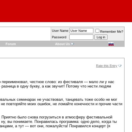
User Name
Remember Me?
Password
Forum
About Us
Rate this Entry
го переименовал, честное слово: из фестиваля — мало ли у нас
азница в одну букву, а как звучит! Потому что нести людям
евальных семинарах не участвовал, танцевать тоже особо не мог
 не повторяйте моих ошибок, не ломайте конечности и прочие части
). Приятно было снова погрузиться в атмосферу фестивальной
 ну, вы понимаете. Понравилась программа: одно дело, когда ты
анцами, а тут — вот они, пожалуйста! Понравился концерт (я