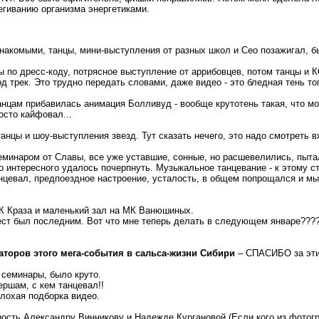
егиванию организма энергетиками.
знакомыми, танцы, мини-выступления от разных школ и Сео позажигал, б
ы по дресс-коду, потрясное выступление от аррибовцев, потом танцы и 
под трек. Это трудно передать словами, даже видео - это бледная тень то
танцам прибавилась анимация Болливуд - вообще крутотень такая, что м
осто кайфовал...
анцы и шоу-выступления звезд. Тут сказать нечего, это надо смотреть в
еминаром от Славы, все уже уставшие, сонные, но расшевелились, пыта
о интересного удалось почерпнуть. Музыкальное танцевание - к этому ст
нцевал, предпоездное настроение, усталость, в общем попрощался и мы
ДК Краза и маленький зал на МК Ванюшиных.
ст был последним. Вот что мне теперь делать в следующем январе????
аторов этого мега-события в сальса-жизни Сибири
– СПАСИБО за эти 
 семинары, было круто.
ершам, с кем танцевал!!
лохая подборка видео.
ость Александру Винникову и Надежде Кургановой.(Если кого из фотогра