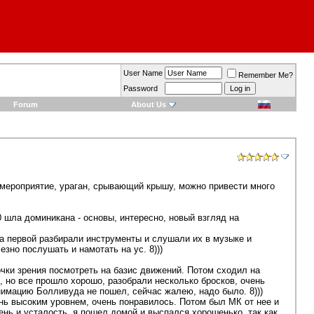
User Name
Remember Me?
Password
Forum
About Us
ероприятие, ураган, срывающий крышу, можно привести много
 шла доминикана - основы, интересно, новый взгляд на
На первой разбирали инструменты и слушали их в музыке и
зно послушать и намотать на ус. 8)))
точки зрения посмотреть на базис движений. Потом сходил на
й, но все прошло хорошо, разобрали несколько бросков, очень
имацию Болливуда не пошел, сейчас жалею, надо было. 8)))
нь высоким уровнем, очень понравилось. Потом был МК от нее и
ь и усталость, я пошел домой и выспался хорошенько, так как