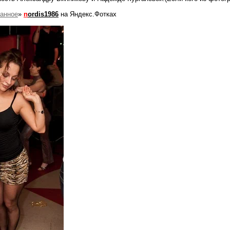
анное
»
n
ordis1986
на Яндекс.Фотках