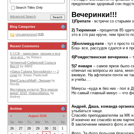
предпочитаю здоровый сон подст
Search Titles Only
Вечеринки!!!
Advanced Search
1)Препати
- встречи со старыми 
Blog Categories
2) Тюремная -
процентов 85 одет
это в сто раз круче, чем просто 
Uncategorized
(12)
3)Болливуд-пати
- тут к просто 
Recent Comments
Бош- все, рассудок сдался и я пр
5 ССФ - зарисовки, эмоции и все
4)Рождественская вечеринка
– т
-все-все...
by
Retaco
Четвертый Сибирский Сальса
5)7 января
– самое яркое было с
Фест!!
by
iMiKE
отвечал на вопросы из зала, мног
«Salsa Cubana Novosibirsk» — 2
вживую. На афтепати почти не та
года!
by
Элиас Раевский
и учебы….
Мир!Сальса!Май! -Эмоции
by
Nordis
Минусы –куда ж без них - пол в 
Фестиваль культур "Все краски
Но самый главный минус – что фе
мира" 2010, Новосибирск.
by
Andrey
Андрей, Даша, команда организ
Archive
улыбаться чаще.
Спасибо преподавателям за МК и
<
August 2026
>
И конечно же спасибо всем партн
Su
Mo
Tu
We
Th
Fr
Sa
В заключении немного фото и неп
26
27
28
29
30
31
1
Фото: За фото большая благодарн