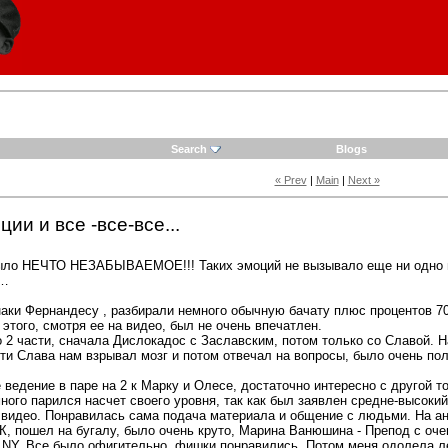
Search
Blogs
« Prev
|
Main
|
Next »
ии и все -все-все...
было НЕЧТО НЕЗАБЫВАЕМОЕ!!! Таких эмоций не вызывало еще ни одно м
у…
наки Фернандесу , разбирали немного обычную бачату плюс процентов 70
 этого, смотря ее на видео, был не очень впечатлен.
 2 части, сначала Дислокадос с Заславским, потом только со Славой. 
ти Слава нам взрывал мозг и потом отвечал на вопросы, было очень поле
е ведение в паре на 2 к Марку и Олесе, достаточно интересно с другой 
ного парился насчет своего уровня, так как был заявлен средне-высоки
 видео. Понравилась сама подача материала и общение с людьми. На ан
К, пошел на бугалу, было очень круто, Марина Ванюшина - Препод с оче
NY. Все было офигительно, фишки понравились. Потом меня одолела лен