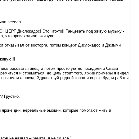
ыло весело.
КОНЦЕРТ Дислокадос! Это что-то!! Танцевать под живую музыку -
го, что происходило вживую...
озг отказывал от восторга, потом концерт Дислокадос и Джимми
живую!!!
лись рисовать танец, а потом просто уютно посидели и Слава
ремиться и стремиться, но цель стоит того, яркие примеры я видел
 прыгнули а поезд. Здравствуй родной город и серые будни работы
? Грустно.
яркие дни, нереальные эмоции, которые помогают жить и
фв не назвал – ребята, я не со зла.)