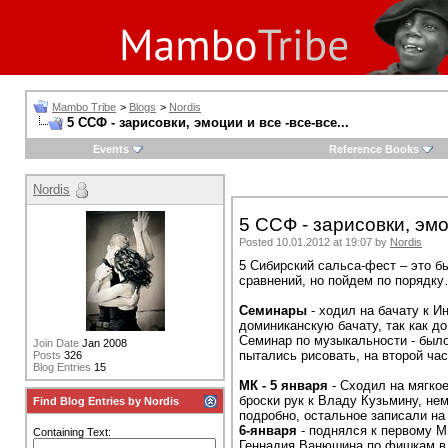
Mambo Tribe
>
Blogs
>
Nordis
5 ССФ - зарисовки, эмоции и все -все-все...
Events
Reference Books
Nordis
5 ССФ - зарисовки, эмоц
Posted 10.01.2012 at 19:07 by
Nordis
5 Сибирский сальса-фест – это 
сравнений, но пойдем по порядк
Семинары
- ходил на бачату к И
доминиканскую бачату, так как до
Семинар по музыкальности - было
Join Date
Jan 2008
пытались рисовать, на второй час
Posts
326
Blog Entries
15
МК
- 5 января
- Сходил на мягко
броски рук к Владу Кузьмину, нем
Find Blog Entries by Nordis
подробно, остальное записали на
6-января
- поднялся к первому М
Containing Text:
Геннадия Ванюшина по фишкам в 