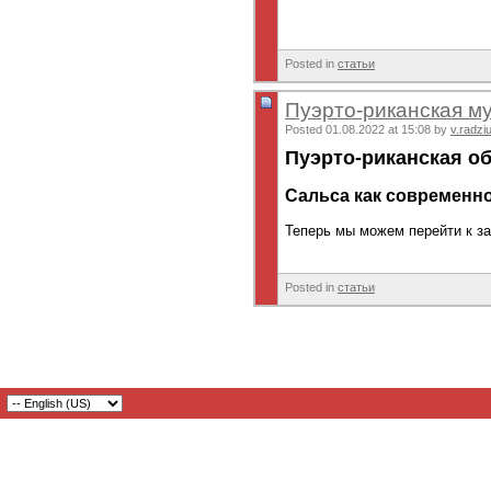
Posted in
статьи
Пуэрто-риканская му
Posted 01.08.2022 at 15:08 by
v.radzi
Пуэрто-риканская о
Сальса как современн
Теперь мы можем перейти к з
Posted in
статьи