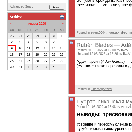
Вот уже второй день, как я в
фестиваля — мало ли у нас ф
Advanced Search
Archive
<
August 2026
>
Su
Mo
Tu
We
Th
Fr
Sa
Posted in
event6004
,
поездки
,
фести
26
27
28
29
30
31
1
2
3
4
5
6
7
8
Rubén Blades — Adá
9
10
11
12
13
14
15
Posted 30.10.2022 at 12:00 by
IlyaV
Updated 12.03.2023 at 13:26 by
IlyaV
16
17
18
19
20
21
22
23
24
25
26
27
28
29
Адам Гарсия (
Adán García
) — 
(см. ниже также переводы о д
30
31
1
2
3
4
5
Posted in
Uncategorized
Пуэрто-риканская му
Posted 01.08.2022 at 15:08 by
v.radzi
Выводы: присвоени
Усвоение и переосмысление к
сугубо музыкальном уровне пр