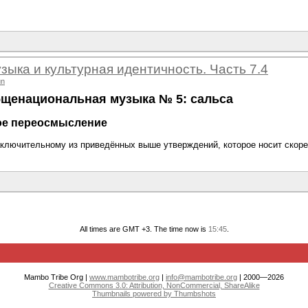
зыка и культурная идентичность. Часть 7.4
un
бщенациональная музыка № 5: сальса
ое переосмысление
аключительному из приведённых выше утверждений, которое носит скоре
All times are GMT +3. The time now is
15:45
.
Mambo Tribe Org |
www.mambotribe.org
|
info@mambotribe.org
| 2000—2026
Creative Commons 3.0: Attribution, NonCommercial, ShareAlike
Thumbnails powered by Thumbshots