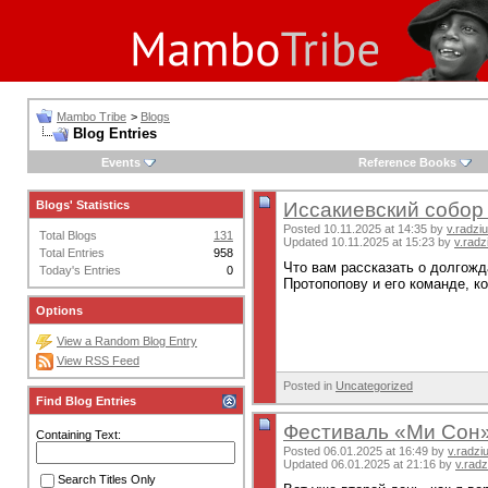
Mambo Tribe
>
Blogs
Blog Entries
Events
Reference Books
Blogs' Statistics
Иссакиевский собор
Posted 10.11.2025 at 14:35 by
v.radzi
Total Blogs
131
Updated 10.11.2025 at 15:23 by
v.radz
Total Entries
958
Что вам рассказать о долгож
Today's Entries
0
Протопопову и его команде, к
Options
View a Random Blog Entry
View RSS Feed
Posted in
Uncategorized
Find Blog Entries
Фестиваль «Ми Сон
Containing Text:
Posted 06.01.2025 at 16:49 by
v.radzi
Updated 06.01.2025 at 21:16 by
v.radz
Search Titles Only