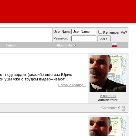
User Name
Remember Me?
Password
Forum
About Us
тот подтвердит (спасибо ещё раз Юрию
мои уши уже с трудом выдерживают...
Continue reading...
v.radziun
Administrator
Comments
0