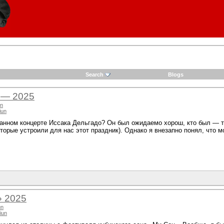
Search
Blogs
 — 2025
un
iun
данном концерте Иссака Дельгадо? Он был ожидаемо хорош, кто был — 
оторые устроили для нас этот праздник). Однако я внезапно понял, что 
» 2025
un
iun