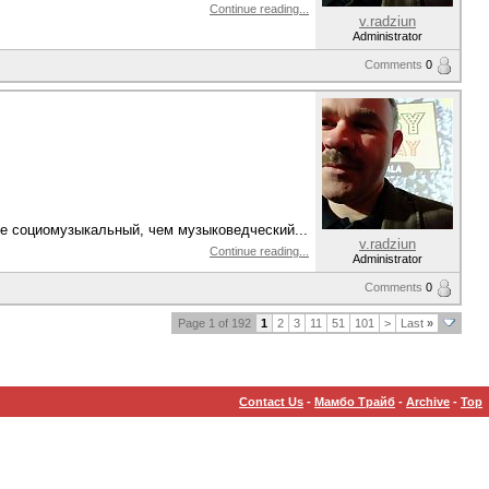
Continue reading...
v.radziun
Administrator
Comments
0
е социомузыкальный, чем музыковедческий...
v.radziun
Continue reading...
Administrator
Comments
0
Page 1 of 192
1
2
3
11
51
101
>
Last
»
Contact Us
-
Мамбо Трайб
-
Archive
-
Top