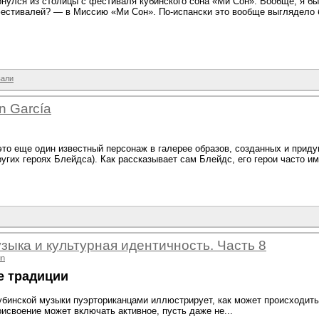
ернулся из столицы с фестиваля кубинского сона «Ми Сон». Вообще, я бы
естивалей? — в Миссию «Ми Сон». По-испански это вообще выглядело б
вали
n García
это еще один известный персонаж в галерее образов, созданных и при
ругих героях Блейдса). Как рассказывает сам Блейдс, его герои часто и
зыка и культурная идентичность. Часть 8
un
е традиции
убинской музыки пуэрториканцами иллюстрирует, как может происходить
исвоение может включать активное, пусть даже не...