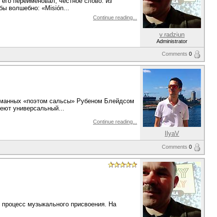
 его переименовал, честное слово: из
ы волшебно: «Misión...
Continue reading...
v.radziun
Administrator
Comments
0
думанных «поэтом сальсы» Рубеном Блейдсом
меют универсальный...
Continue reading...
IlyaV
Comments
0
 процесс музыкального присвоения. На