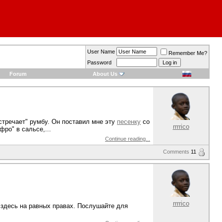
User Name
Remember Me?
Password
Forum
About Us
стречает" румбу. Он поставил мне эту
песенку
со
rrrrico
фро" в сальсе,...
Continue reading...
Comments
11
rrrrico
 здесь на равных правах. Послушайте для