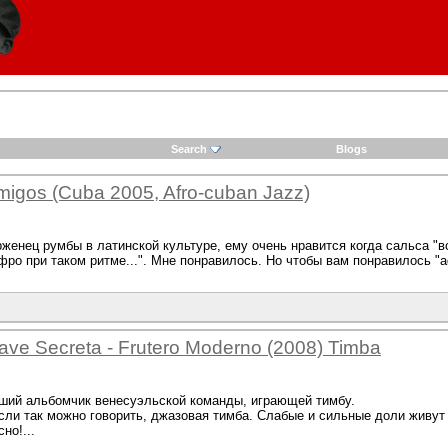
Search
Blogs
migos (Cuba 2005, Afro-cuban Jazz)
енец румбы в латинской культуре, ему очень нравится когда сальса "в
афро при таком ритме...". Мне понравилось. Но чтобы вам понравилось "а
ave Secreta - Frutero Moderno (2008) Timba
оший альбомчик венесуэльской команды, играющей тимбу.
сли так можно говорить, джазовая тимба. Слабые и сильные доли живут
но!...