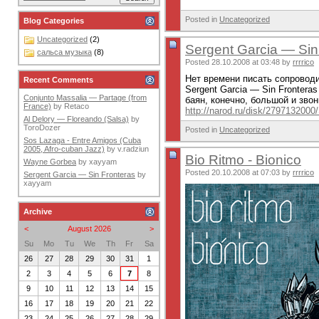
Posted in
Uncategorized
Blog Categories
Uncategorized
(2)
Sergent Garcia — Sin
сальса музыка
(8)
Posted 28.10.2008 at 03:48 by
rrrrico
Нет времени писать сопроводи
Recent Comments
Sergent Garcia — Sin Fronteras
Conjunto Massalia — Partage (from
баян, конечно, большой и звонк
France)
by
Retaco
http://narod.ru/disk/2797132000/
Al Delory — Floreando (Salsa)
by
ToroDozer
Posted in
Uncategorized
Sos Lazaga - Entre Amigos (Cuba
2005, Afro-cuban Jazz)
by
v.radziun
Bio Ritmo - Bionico
Wayne Gorbea
by
xayyam
Posted 20.10.2008 at 07:03 by
rrrrico
Sergent Garcia — Sin Fronteras
by
xayyam
Archive
<
August 2026
>
Su
Mo
Tu
We
Th
Fr
Sa
26
27
28
29
30
31
1
2
3
4
5
6
7
8
9
10
11
12
13
14
15
16
17
18
19
20
21
22
23
24
25
26
27
28
29