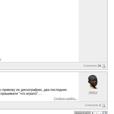
.
Comments
14
н привожу их дискографию, два последних
rrrrico
прашивали "что играло"....
Continue reading...
Comments
1
Page 1 of 2
1
2
>