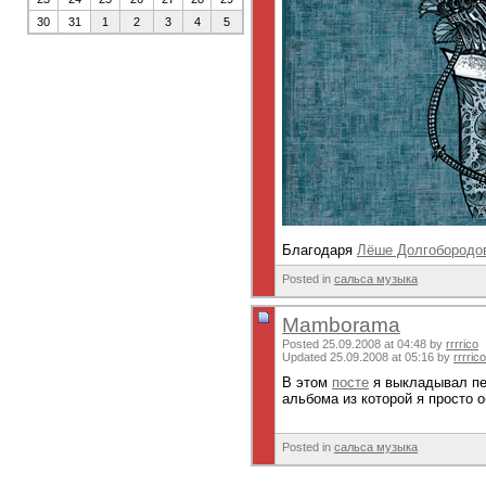
30
31
1
2
3
4
5
Благодаря
Лёше Долгобородо
Posted in
сальса музыка
Mamborama
Posted 25.09.2008 at 04:48 by
rrrrico
Updated 25.09.2008 at 05:16 by
rrrrico
В этом
посте
я выкладывал пе
альбома из которой я просто о
Posted in
сальса музыка