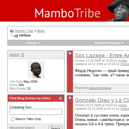
Mambo Tribe
>
Blogs
rrrrico
Events
Reference Books
rrrrico
Sos Lazaga - Entre A
Posted 13.12.2008 at 19:06 by
rrrrico
Updated 14.12.2008 at 19:26 by
rrrrico
Фёдор Недотко — ярый приверж
словами: "как тебе, а? такое 
Join Date
May 2006
Posts
369
Posted in
сальса музыка
Blog Entries
10
Find Blog Entries by rrrrico
Gonzalo Grau y La Cl
Posted 29.10.2008 at 00:03 by
rrrrico
Containing Text:
Updated 29.10.2008 at 00:12 by
rrrrico
Откопал в суслике очень хор
Search Titles Only
Очень живая, самобытная и, е
начала 3-й и 4-й треки. Прекрас
Advanced Search