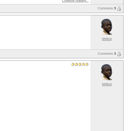
Continue reading...
Comments
3
rrrrico
Comments
3
rrrrico