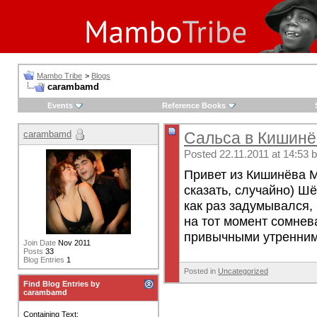
Mambo Tribe
>
Blogs
carambamd
Events
Reference Books
carambamd
Сальса в Кишинё
Posted 22.11.2011 at 14:53 
Привет из Кишинёва М
сказать, случайно) Ш
как раз задумывался,
на тот момент сомнев
привычными утренними
Join Date
Nov 2011
Posts
33
Blog Entries
1
Posted in
Uncategorized
Find Blog Entries by
carambamd
Containing Text: