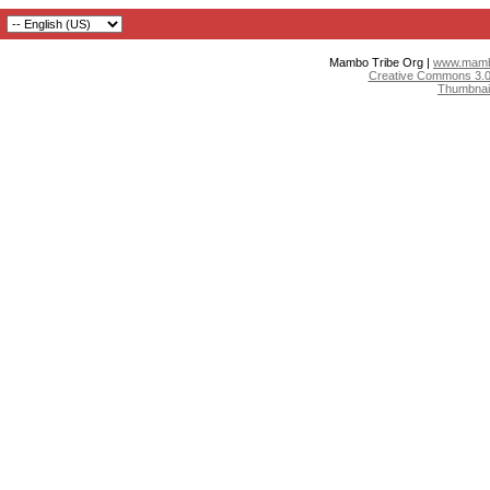
Mambo Tribe Org |
www.mambo
Creative Commons 3.0:
Thumbnai