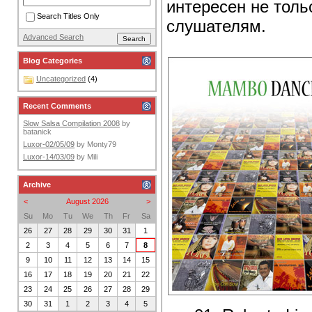
интересен не толь
Search Titles Only
слушателям.
Advanced Search
Blog Categories
Uncategorized
(4)
Recent Comments
Slow Salsa Compilation 2008
by
batanick
Luxor-02/05/09
by
Monty79
Luxor-14/03/09
by
Mili
Archive
<
August 2026
>
Su
Mo
Tu
We
Th
Fr
Sa
26
27
28
29
30
31
1
2
3
4
5
6
7
8
9
10
11
12
13
14
15
16
17
18
19
20
21
22
23
24
25
26
27
28
29
30
31
1
2
3
4
5