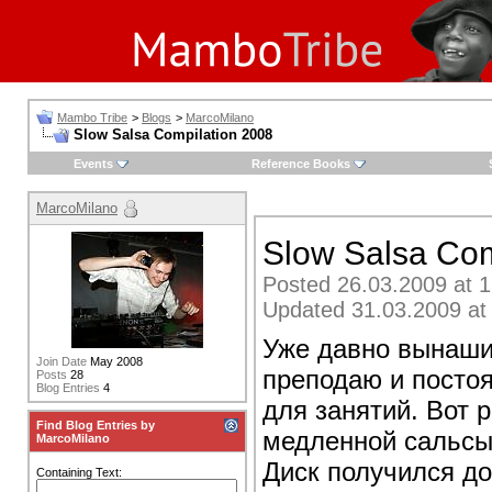
Mambo Tribe
>
Blogs
>
MarcoMilano
Slow Salsa Compilation 2008
Events
Reference Books
MarcoMilano
Slow Salsa Com
Posted 26.03.2009 at 1
Updated 31.03.2009 at
Уже давно вынашив
Join Date
May 2008
преподаю и посто
Posts
28
Blog Entries
4
для занятий. Вот 
Find Blog Entries by
медленной сальсы
MarcoMilano
Диск получился до
Containing Text: