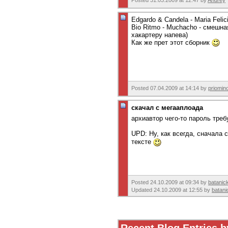
Edgardo & Candela - Maria Felic
Bio Ritmo - Muchacho - смешна
хакартеру напева)
Как же прет этот сборник
Posted 07.04.2009 at 14:14 by
priomin
скачал с мегааплоада
архиавтор чего-то пароль треб
UPD: Ну, как всегда, сначала 
тексте
Posted 24.10.2009 at 09:34 by
batanic
Updated 24.10.2009 at 12:55 by
batani
Recent Blog Entries 