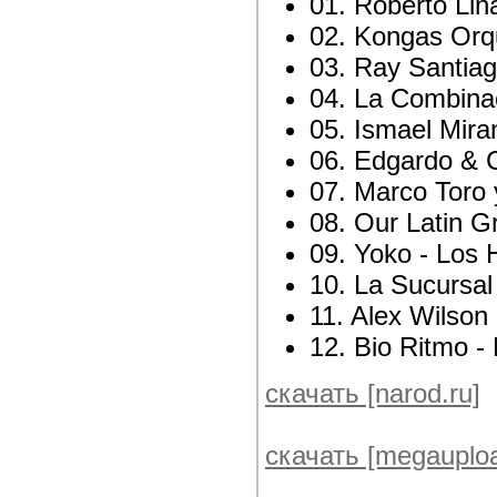
01. Roberto Lin
02. Kongas Orq
03. Ray Santiag
04. La Combinac
05. Ismael Mira
06. Edgardo & C
07. Marco Toro 
08. Our Latin G
09. Yoko - Los
10. La Sucursal
11. Alex Wilson 
12. Bio Ritmo 
скачать [narod.ru]
скачать [megauplo