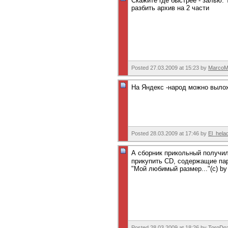
Скажите где быстрее - залью. 
разбить архив на 2 части
Posted 27.03.2009 at 15:23 by
MarcoM
На Яндекс -народ можно вылож
Posted 28.03.2009 at 17:46 by
El_hela
А сборник прикольный получи
прикупить CD, содержащие пар
"Мой любимый размер..."(с) b
Posted 28.03.2009 at 18:26 by
ToroDo