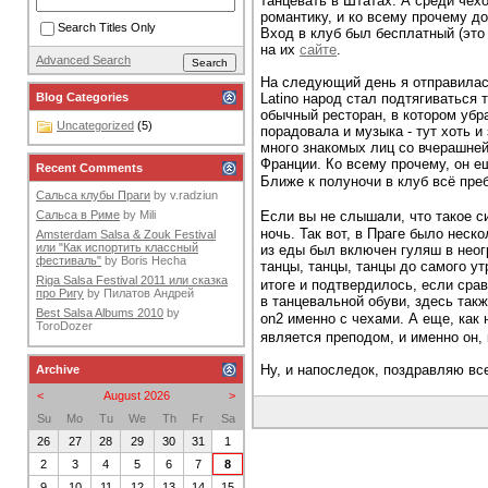
танцевать в Штатах. А среди чехо
романтику, и ко всему прочему д
Search Titles Only
Вход в клуб был бесплатный (это
на их
сайте
.
Advanced Search
На следующий день я отправила
Latino народ стал подтягиваться
Blog Categories
обычный ресторан, в котором убр
Uncategorized
(5)
порадовала и музыка - тут хоть и
много знакомых лиц со вчерашней 
Франции. Ко всему прочему, он е
Recent Comments
Ближе к полуночи в клуб всё пре
Сальса клубы Праги
by
v.radziun
Если вы не слышали, что такое с
Сальса в Риме
by
Mili
ночь. Так вот, в Праге было неск
Amsterdam Salsa & Zouk Festival
или "Как испортить классный
из еды был включен гуляш в неог
фестиваль"
by
Boris Hecha
танцы, танцы, танцы до самого ут
Riga Salsa Festival 2011 или сказка
итоге и подтвердилось, если сра
про Ригу
by
Пилатов Андрей
в танцевальной обуви, здесь такж
Best Salsa Albums 2010
by
on2 именно с чехами. А еще, как 
ToroDozer
является преподом, и именно он, 
Ну, и напоследок, поздравляю в
Archive
<
August 2026
>
Su
Mo
Tu
We
Th
Fr
Sa
26
27
28
29
30
31
1
2
3
4
5
6
7
8
9
10
11
12
13
14
15