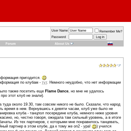
User Name
Remember Me?
Password
Forum
About Us
 информация пригодится.
информация по клубам -
тут
. Немного неудобно, что нет информации
было также посетить еще
Flame Dance
, но мне не удалось
про этот клуб не знали).
а туда около 19.30, там совсем никого не было. Сказали, что народ
ать время в нем. Вернувшись к девяти часам, клуб уже было не
анировка клуба - танцпол посередине клуба, немного ниже уровня
 касино, но, честно говоря, ожидала там сильный уровень, а в итоге
бачаты. Из тех партнеров, с которыми мне понравилось танцевать,
ный партнер в этом клубе, да к тому же on2 - ура!
) учился