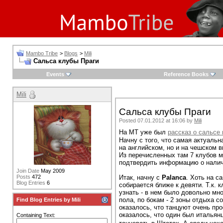
Mambo Tribe
>
Blogs
>
Mili
Сальса клубы Праги
Events
Reference Books
Mili
Сальса клубы Праги
Posted 07.01.2012 at 16:06 by
Mili
На МТ уже был
рассказ о сальсе 
Начну с того, что самая актуаль
на английском, но и на чешском в
Из перечисленных там 7 клубов м
подтвердить информацию о наличии
Join Date
May 2009
Posts
472
Итак, начну с
Palanca
. Хоть на с
Blog Entries
6
собирается ближе к девяти. Т.к. 
узнать - в нем было довольно мн
пола, по бокам - 2 зоны отдыха со
Find Blog Entries by Mili
оказалось, что танцуют очень про
оказалось, что один был итальянц
Containing Text: