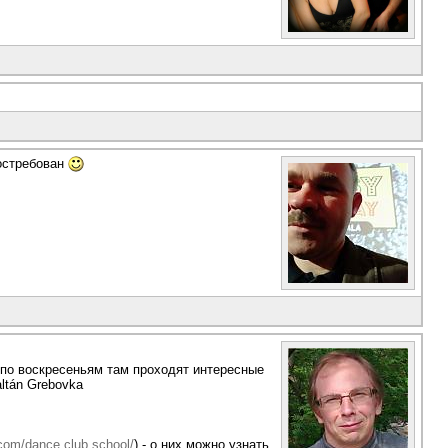
востребован
по воскресеньям там проходят интересные
ltán Grebovka
com/dance.club.school/
) - о них можно узнать