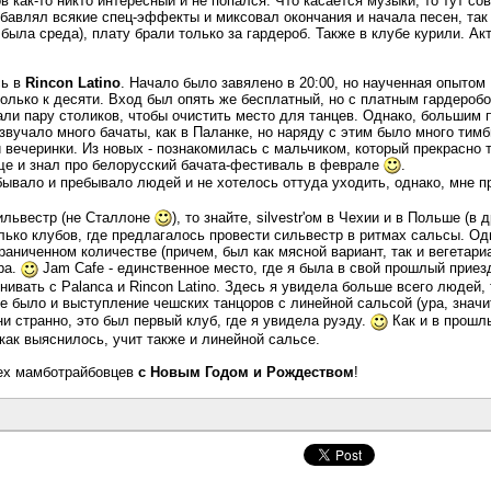
в как-то никто интересный и не попался. Что касается музыки, то тут с
обавлял всякие спец-эффекты и миксовал окончания и начала песен, так 
 была среда), плату брали только за гардероб. Также в клубе курили. 
сь в
Rincon Latino
. Начало было завялено в 20:00, но наученная опытом 
 только к десяти. Вход был опять же бесплатный, но с платным гардеро
али пару столиков, чтобы очистить место для танцев. Однако, большим п
 звучало много бачаты, как в Паланке, но наряду с этим было много тим
вечеринки. Из новых - познакомилась с мальчиком, который прекрасно та
ще и знал про белорусский бачата-фестиваль в феврале
.
бывало и пребывало людей и не хотелось оттуда уходить, однако, мне 
ильвестр (не Сталлоне
), то знайте, silvestr'ом в Чехии и в Польше (
олько клубов, где предлагалось провести сильвестр в ритмах сальсы. Од
раниченном количестве (причем, был как мясной вариант, так и вегетари
ра.
Jam Cafe - единственное место, где я была в свой прошлый приез
внивать с Palanca и Rincon Latino. Здесь я увидела больше всего люде
е было и выступление чешских танцоров с линейной сальсой (ура, значит
ни странно, это был первый клуб, где я увидела руэду.
Как и в прошлы
как выяснилось, учит также и линейной сальсе.
сех мамботрайбовцев
с Новым Годом и Рождеством
!