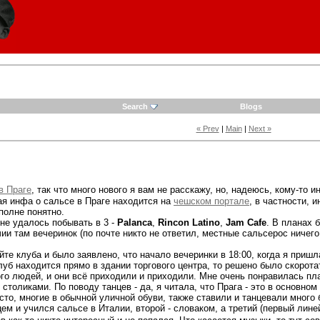
Search
Blogs
« Prev
|
Main
|
Next »
в Праге
, так что много нового я вам не расскажу, но, надеюсь, кому-то
ная инфа о сальсе в Праге находится на
чешском портале
, в частности, 
полне понятно.
не удалось побывать в 3 -
Palanca
,
Rincon Latino
,
Jam Cafe
. В планах 
 там вечеринок (по почте никто не ответил, местные сальсерос ничего 
айте клуба и было заявлено, что начало вечеринки в 18:00, когда я пришл
клуб находится прямо в здании торгового центра, то решено было скорот
ого людей, и они всё приходили и приходили. Мне очень понравилась пл
 столиками. По поводу танцев - да, я читала, что Прага - это в основном
сто, многие в обычной уличной обуви, также ставили и танцевали много 
ем и учился сальсе в Италии, второй - словаком, а третий (первый линей