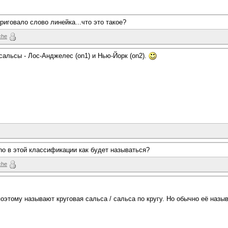
нтриговало слово линейка...что это такое?
che
сальсы - Лос-Анджелес (on1) и Нью-Йорк (on2).
sino в этой классификации как будет называться?
che
 поэтому называют круговая сальса / сальса по кругу. Но обычно её назы