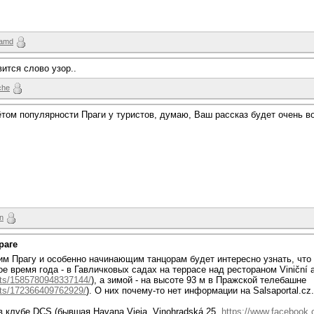
amd
ится слово узор..
che
чётом популярности Праги у туристов, думаю, Ваш рассказ будет очень 
un
раге
 Прагу и особенно начинающим танцорам будет интересно узнать, что 
е время года - в Гавличковых садах на террасе над рестораном Viniční a
nts/1585780948337144/
), а зимой - на высоте 93 м в Пражской телебашне
nts/172366409762929/
). О них почему-то нет информации на Salsaportal.cz.
 клубе DCS (бывшая Havana Vieja, Vinohradská 25,
https://www.facebook.