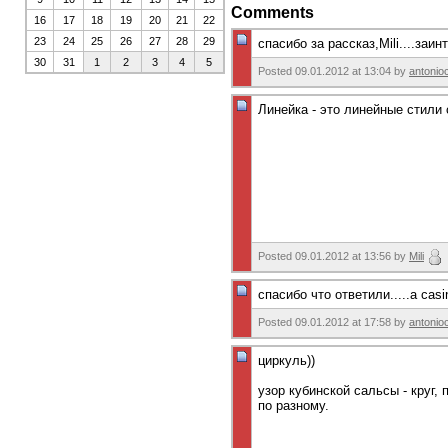
Comments
16
17
18
19
20
21
22
23
24
25
26
27
28
29
спасибо за рассказ,Mili....заи
30
31
1
2
3
4
5
Posted 09.01.2012 at 13:04 by
antonio
Линейка - это линейные стили 
Posted 09.01.2012 at 13:56 by
Mili
спасибо что ответили.....a ca
Posted 09.01.2012 at 17:58 by
antonio
циркуль))
узор кубинской сальсы - круг,
по разному.