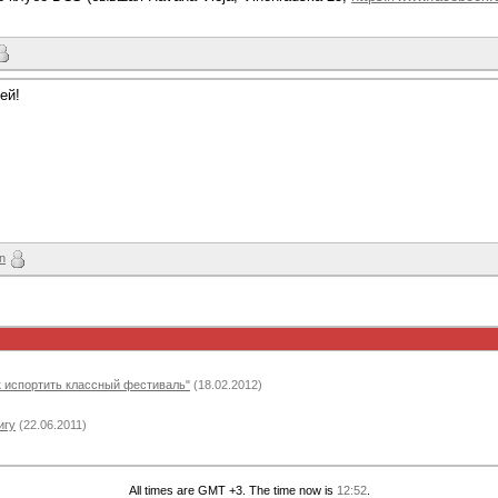
ей!
un
ак испортить классный фестиваль"
(18.02.2012)
игу
(22.06.2011)
All times are GMT +3. The time now is
12:52
.