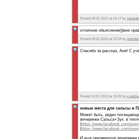
Posted 09.01.2012 at 19:17 by
caramb
отличное обьяснение))мне нрав
Posted 09.01.2012 at 23:34 by
antonio
Спасибо за рассказ, Аня! С у
Posted 10.01.2012 at 15:03 by
v.radzi
новые места для сальсы в П
Может быть, редко посещающим
вечеринки Сальса+Зук: в тепло
(
https://www.facebook.com/eve
(
https://www.facebook.com/eve
И еще рекомендую вечеринки в