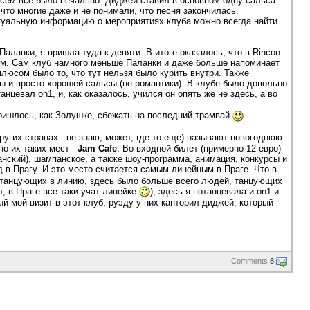
овсем все было печально. Диджей ставил в основном одну сальса-
что многие даже и не понимали, что песня закончилась.
Актуальную информацию о мероприятиях клуба можно всегда найти
Паланки, я пришла туда к девяти. В итоге оказалось, что в Rincon
бом. Сам клуб намного меньше Паланки и даже больше напоминает
люсом было то, что тут нельзя было курить внутри. Также
бы и просто хорошей сальсы (не романтики). В клубе было довольно
нцевал on1, и, как оказалось, учился он опять же не здесь, а во
пришлось, как Золушке, сбежать на последний трамвай
.
в других странах - не знаю, может, где-то еще) называют новогоднюю
но их таких мест -
Jam Cafe
. Во входной билет (примерно 12 евро)
анский), шампанское, а также шоу-программа, анимация, конкурсы и
д в Прагу. И это место считается самым линейным в Праге. Что в
й, танцующих в линию, здесь было больше всего людей, танцующих
, в Праге все-таки учат линейке
), здесь я потанцевала и on1 и
й мой визит в этот клуб, руэду у них канторил диджей, который
Comments
8