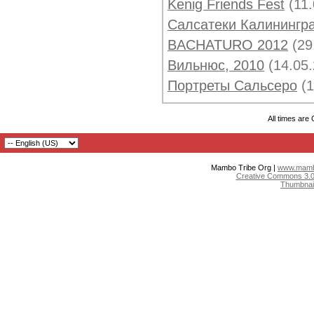
Kenig Friends Fest
(11
Салсатеки Калинингр
BACHATURO 2012
(29
Вильнюс, 2010
(14.05
Портреты Сальсеро
(
All times are
Mambo Tribe Org |
www.mambo
Creative Commons 3.0:
Thumbnai