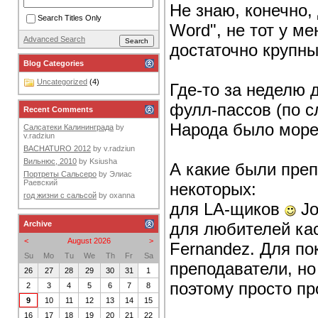
Не знаю, конечно, 
Search Titles Only
Word", не тот у м
Advanced Search
достаточно крупны
Blog Categories
Uncategorized
(4)
Где-то за неделю 
фулл-пассов (по с
Recent Comments
Народа было море
Салсатеки Калининграда
by
v.radziun
BACHATURO 2012
by
v.radziun
Вильнюс, 2010
by
Ksiusha
А какие были преп
Портреты Сальсеро
by
Элиас
Раевский
некоторых:
год жизни с сальсой
by
oxanna
для LA-щиков
Jo
для любителей кас
Archive
<
August 2026
>
Fernandez. Для по
Su
Mo
Tu
We
Th
Fr
Sa
преподаватели, но
26
27
28
29
30
31
1
поэтому просто п
2
3
4
5
6
7
8
9
10
11
12
13
14
15
16
17
18
19
20
21
22