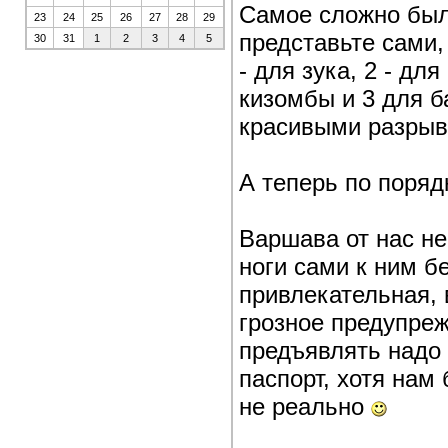
Самое сложно был
23
24
25
26
27
28
29
представьте сами,
30
31
1
2
3
4
5
- для зука, 2 - для
кизомбы и 3 для б
красивыми разры
А теперь по поря
Варшава от нас не
ноги сами к ним б
привлекательная, 
грозное предупреж
предъявлять надо 
паспорт, хотя нам
не реально