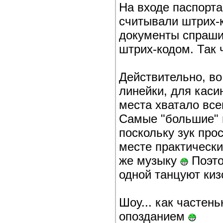
На входе паспорта
считывали штрих-к
документы спраши
штрих-кодом. Так 
Действительно, во
линейки, для каси
места хватало вс
Самые "большие" 
поскольку зук про
месте практически
же музыку
Поэто
одной танцуют кизо
Шоу... как частен
опозданием