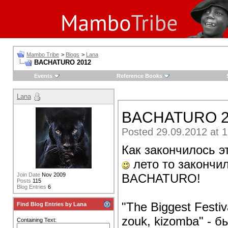
Mambo Tribe
>
Blogs
>
Lana
BACHATURO 2012
Events
Reference Books
Lana
BACHATURO 2
Posted 29.09.2012 at 1
Как закончилось э
лето то закончи
BACHATURO!
Join Date
Nov 2009
Posts
115
Blog Entries
6
"The Biggest Festi
Find Blog Entries by Lana
zouk, kizomba" - 
Containing Text: