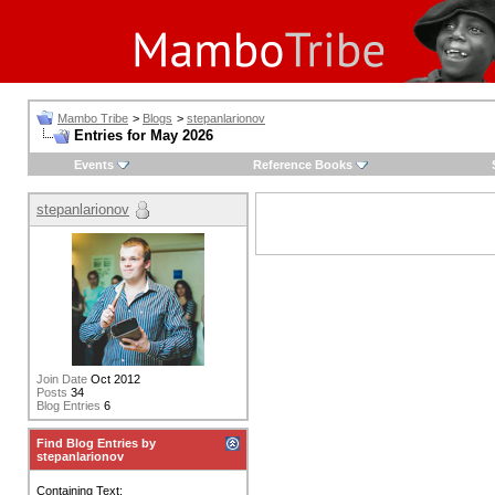
Mambo Tribe
>
Blogs
>
stepanlarionov
Entries for May 2026
Events
Reference Books
stepanlarionov
Join Date
Oct 2012
Posts
34
Blog Entries
6
Find Blog Entries by
stepanlarionov
Containing Text: