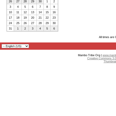
26
27
28
29
30
1
2
3
4
5
6
7
8
9
10
11
12
13
14
15
16
17
18
19
20
21
22
23
24
25
26
27
28
29
30
31
1
2
3
4
5
6
All times are
Mambo Tribe Org |
www.mambo
Creative Commons 3.0:
Thumbnai