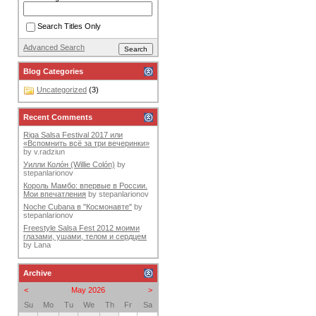
Search Titles Only
Advanced Search
Blog Categories
Uncategorized
(3)
Recent Comments
Riga Salsa Festival 2017 или
«Вспомнить всё за три вечеринки»
by
v.radziun
Уилли Колóн (Willie Colón)
by
stepanlarionov
Король Мамбо: впервые в России.
Мои впечатления
by
stepanlarionov
Noche Cubana в "Космонавте"
by
stepanlarionov
Freestyle Salsa Fest 2012 моими
глазами, ушами, телом и сердцем
by
Lana
Archive
<
May 2026
>
Su
Mo
Tu
We
Th
Fr
Sa