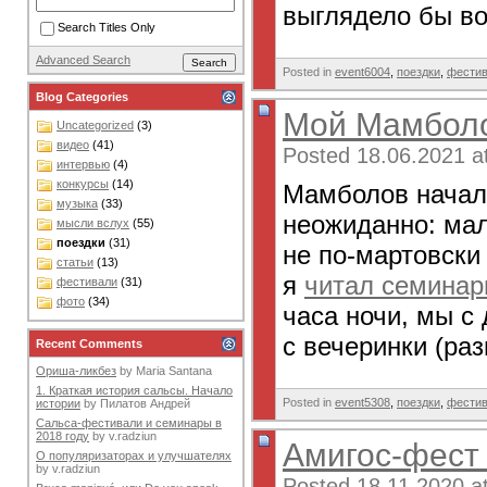
выглядело бы во
Search Titles Only
Advanced Search
Posted in
event6004
,
поездки
,
фести
Blog Categories
Мой Мамбол
Uncategorized
(3)
видео
(41)
Posted 18.06.2021 a
интервью
(4)
конкурсы
(14)
Мамболов начал
музыка
(33)
неожиданно: мало
мысли вслух
(55)
поездки
(31)
не по-мартовски
статьи
(13)
я
читал семина
фестивали
(31)
фото
(34)
часа ночи, мы с
с вечеринки (раз
Recent Comments
Ориша-ликбез
by
Maria Santana
1. Краткая история сальсы. Начало
Posted in
event5308
,
поездки
,
фести
истории
by
Пилатов Андрей
Сальса-фестивали и семинары в
2018 году
by
v.radziun
Амигос-фест
О популяризаторах и улучшателях
by
v.radziun
Posted 18.11.2020 a