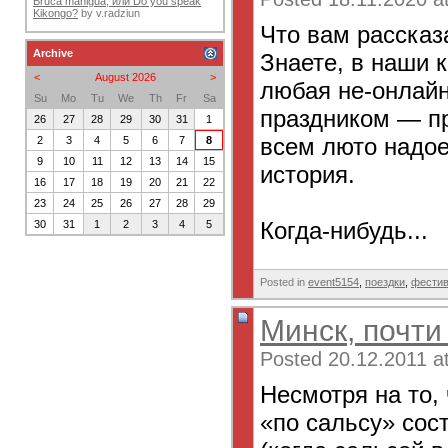
Bruca maniguá, или Do you speak
Kikongo?
by
v.radziun
Что вам рассказ
Archive
Знаете, в наши 
<
August 2026
>
любая не-онлайн
Su
Mo
Tu
We
Th
Fr
Sa
праздником — пр
26
27
28
29
30
31
1
всем люто надое
2
3
4
5
6
7
8
9
10
11
12
13
14
15
история.
16
17
18
19
20
21
22
23
24
25
26
27
28
29
Когда-нибудь...
30
31
1
2
3
4
5
Posted in
event5154
,
поездки
,
фести
Минск, почти
Posted 20.12.2011 a
Несмотря на то,
«по сальсу» сос