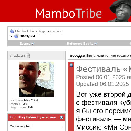
Mambo Tribe
>
Blogs
>
v.radziun
поездки
Events
Reference Books
v.radziun
поездки
Впечатления от иногородних 
Фестиваль «
Posted 06.01.2025 a
Updated 06.01.2025 
Вот уже второй д
с фестиваля куб
Join Date
May 2006
Posts
12,385
Blog Entries
156
я бы его переим
фестиваля — ма
Find Blog Entries by v.radziun
Миссию «Ми Сон
Containing Text: