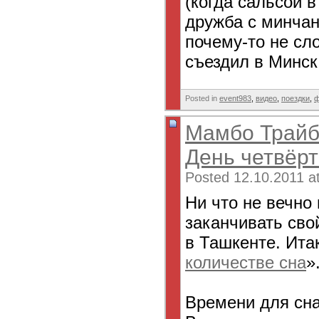
(когда сальсой в
дружба с минчан
почему-то не сло
съездил в Минск,
Posted in
event983
,
видео
,
поездки
,
ф
Мамбо Трайб
День четвёр
Posted 12.10.2011 a
Ни что не вечно
заканчивать сво
в Ташкенте. Итак
количестве сна
»
Времени для сна