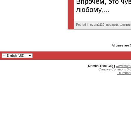
Впрочем, это чу
любому,...
Posted in
event1119
,
поездки
,
фестив
All times are
Mambo Tribe Org |
www.mambo
Creative Commons 3.0:
Thumbnai