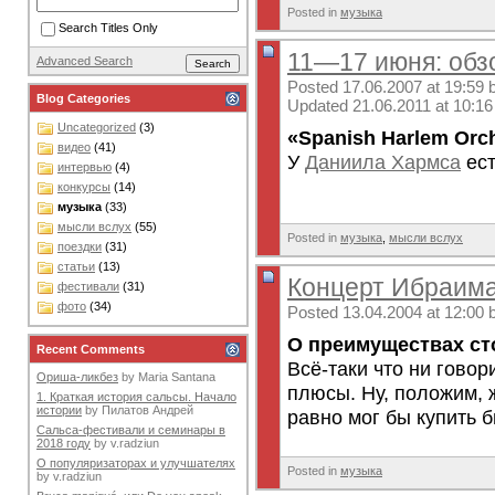
Posted in
музыка
Search Titles Only
11—17 июня: обз
Advanced Search
Posted 17.06.2007 at 19:59 
Blog Categories
Updated 21.06.2011 at 10:16
Uncategorized
(3)
«Spanish Harlem Orc
видео
(41)
У
Даниила Хармса
ест
интервью
(4)
конкурсы
(14)
музыка
(33)
мысли вслух
(55)
Posted in
музыка
,
мысли вслух
поездки
(31)
статьи
(13)
Концерт Ибраима
фестивали
(31)
фото
(34)
Posted 13.04.2004 at 12:00 
О преимуществах ст
Recent Comments
Всё-таки что ни говор
Ориша-ликбез
by
Maria Santana
плюсы. Ну, положим, 
1. Краткая история сальсы. Начало
истории
by
Пилатов Андрей
равно мог бы купить б
Сальса-фестивали и семинары в
2018 году
by
v.radziun
О популяризаторах и улучшателях
Posted in
музыка
by
v.radziun