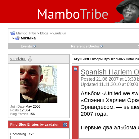
Mambo Tribe
>
Blogs
>
v.radziun
музыка
Events
Reference Books
v.radziun
музыка
Обзоры музыкальных новинок 
Spanish Harlem O
Posted 21.06.2007 at 13:38 
Updated 11.11.2010 at 09:09
Альбом «United we sw
«Спэниш Харлем Орке
Эрнандесом, — вышел 
Join Date
May 2006
Posts
12,384
2007 года.
Blog Entries
156
Find Blog Entries by v.radziun
Первые два альбома о
Containing Text: