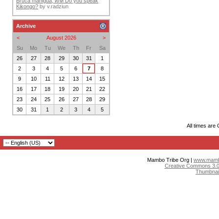
Bruca maniguá, или Do you speak
Kikongo?
by
v.radziun
Archive
<
August 2026
>
Su
Mo
Tu
We
Th
Fr
Sa
26
27
28
29
30
31
1
2
3
4
5
6
7
8
9
10
11
12
13
14
15
16
17
18
19
20
21
22
23
24
25
26
27
28
29
30
31
1
2
3
4
5
All times are
Mambo Tribe Org |
www.mambo
Creative Commons 3.0:
Thumbnai