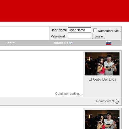
User Name
Remember Me?
Password
Forum
About Us
El Gato Del Dios
Continue reading...
Comments
9