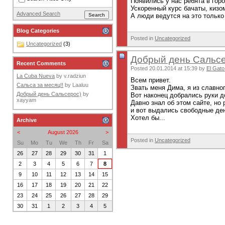
Появились у нас ребята в гор
Ускоренный курс бачаты, кизом
Advanced Search
А люди ведутся на это только т
Blog Categories
Posted in
Uncategorized
Uncategorized
(3)
Добрый день Сальсе
Recent Comments
Posted 20.01.2014 at 15:39 by
El Gato
La Cuba Nueva
by
v.radziun
Всем привет.
Сальса за месяц!!
by
Laaluu
Звать меня Дима, я из славно
Добрый день Сальсерос)
by
Вот наконец добрались руки 
xayyam
Давно знал об этом сайте, но 
и вот выдались свободные ден
Хотел бы...
Archive
<
August 2026
>
Posted in
Uncategorized
Su
Mo
Tu
We
Th
Fr
Sa
26
27
28
29
30
31
1
2
3
4
5
6
7
8
9
10
11
12
13
14
15
16
17
18
19
20
21
22
23
24
25
26
27
28
29
30
31
1
2
3
4
5