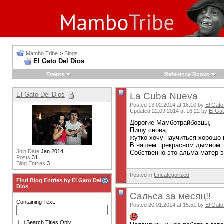
Mambo Tribe
>
Blogs
El Gato Del Dios
Events
Reference Books
El Gato Del Dios
La Cuba Nueva
Posted 13.02.2014 at 16:10 by
El Gato
Updated 22.09.2014 at 16:22 by
El Gat
Дорогие Мамботрайбовцы,
Пишу снова,
жутко хочу научиться хорошо 
В нашем прекрасном дымном г
Join Date
Jan 2014
Собственно это альма-матер вс
Posts
31
Blog Entries
3
Posted in
Uncategorized
Find Blog Entries by El Gato Del
Dios
Сальса за месяц!!
Containing Text:
Posted 20.01.2014 at 15:51 by
El Gato
Search Titles Only