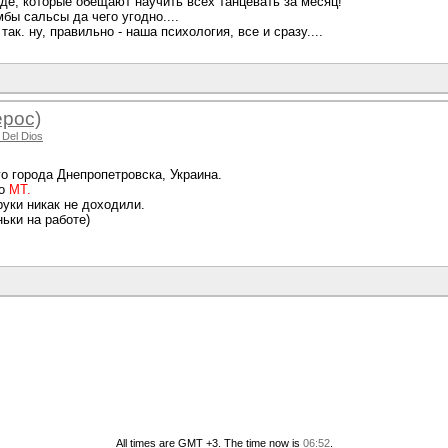
оде, которые обещают научить всех танцевать за месяц!
бы сальсы да чего угодно....
ак. ну, правильно - наша психология, все и сразу....
рос)
 Del Dios
го города Днепропетровска, Украина.
до
МТ.
руки никак не доходили.
ьки на работе)
All times are GMT +3. The time now is
06:52
.