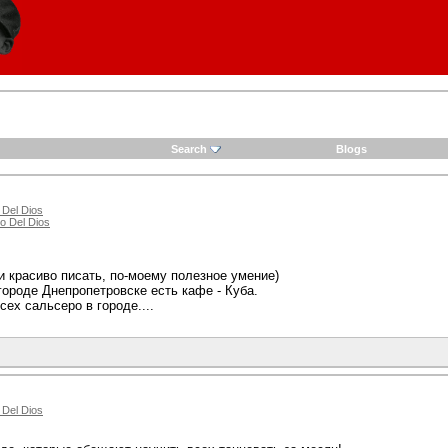
Search
Blogs
 Del Dios
o Del Dios
и красиво писать, по-моему полезное умение)
ороде Днепропетровске есть кафе - Куба.
ех сальсеро в городе....
 Del Dios