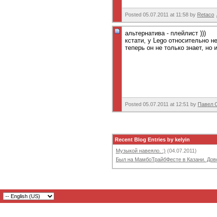
Posted 05.07.2011 at 11:58 by
Retaco
альтернатива - плейлист )))
кстати, у Lego относительно н
теперь он не только знает, но
Posted 05.07.2011 at 12:51 by
Павел 
Recent Blog Entries by kelyin
Музыкой навеяло. :)
(04.07.2011)
Был на МамбоТрайбФесте в Казани. Дово