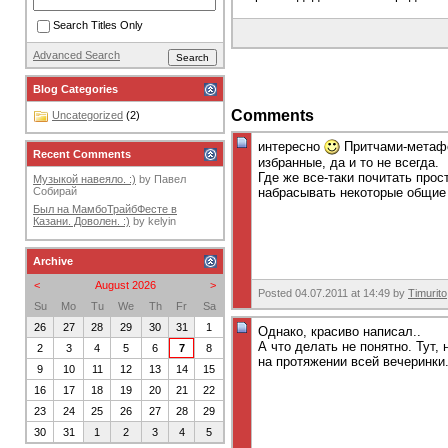
Search Titles Only
Advanced Search
Blog Categories
Comments
Uncategorized
(2)
интересно
Притчами-метафор
Recent Comments
избранные, да и то не всегда.
Где же все-таки почитать прос
Музыкой навеяло. :)
by
Павел
Собирай
набрасывать некоторые общие с
Был на МамбоТрайбФесте в
Казани. Доволен. :)
by
kelyin
Archive
<
August 2026
>
Posted 04.07.2011 at 14:49 by
Timurito
Su
Mo
Tu
We
Th
Fr
Sa
26
27
28
29
30
31
1
Однако, красиво написал..
А что делать не понятно. Тут,
2
3
4
5
6
7
8
на протяжении всей вечеринки
9
10
11
12
13
14
15
16
17
18
19
20
21
22
23
24
25
26
27
28
29
30
31
1
2
3
4
5