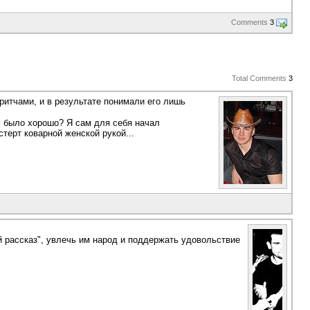
Comments
3
Total Comments
3
ритчами, и в результате понимали его лишь
ем было хорошо? Я сам для себя начал
терт коварной женской рукой...
ый рассказ", увлечь им народ и поддержать удовольствие