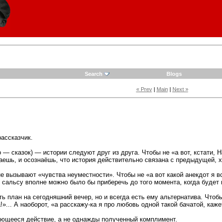
Search
Blogs
« Prev
|
Main
|
Next »
ассказчик.
 — сказок) — истории следуют друг из друга. Чтобы не «а вот, кстати, Н
шаешь, и осознаёшь, что история действительно связана с предыдущей, 
е вызывают «чувства неуместности». Чтобы не «а вот какой анекдот я вс
 сальсу вполне можно было бы приберечь до того момента, когда будет 
ть план на сегодняшний вечер, но и всегда есть ему альтернатива. Чтоб
!»... А наоборот, «а расскажу-ка я про любовь одной такой бачатой, ка
ющееся действие, а не однажды полученный комплимент.