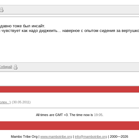
едавно тоже был инсайт.
 и чувствует как надо диджеить... наверное с опытом сидения за вертушк
Собирай
лен. :)
(30.05.2011)
All times are GMT +3. The time now is
19:05
.
Mambo Tribe Org |
www.mambotribe.org
|
info@mambotribe.org
| 2000—2026