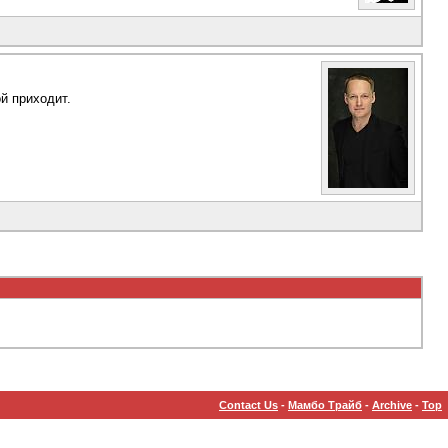
ой приходит.
Contact Us
-
Мамбо Трайб
-
Archive
-
Top