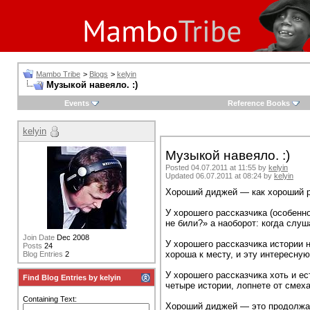
Mambo Tribe
>
Blogs
>
kelyin
Музыкой навеяло. :)
Events
Reference Books
kelyin
Музыкой навеяло. :)
Posted 04.07.2011 at 11:55 by
kelyin
Updated 06.07.2011 at 08:24 by
kelyin
Хороший диджей — как хороший р
У хорошего рассказчика (особенно
не били?» а наоборот: когда слу
Join Date
Dec 2008
У хорошего рассказчика истории н
Posts
24
хороша к месту, и эту интересную
Blog Entries
2
У хорошего рассказчика хоть и ес
Find Blog Entries by kelyin
четыре истории, лопнете от смеха
Containing Text:
Хороший диджей — это продолжа