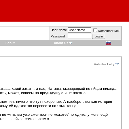
User Name
Remember Me?
Password
Forum
About Us
Rate this Entry
аташа какой закат!.. а вас, Наташа, сковородкой по яйцам никогда
хоть, может, совсем на предыдущую и не похожа.
помнил, ничего что тут похороны». А наоборот: всякая история
кому её адекватно перевести на язык танца.
ы не «что, вы уже смеяться не можете? погодите, у меня ещё
жется — сейчас самое время».