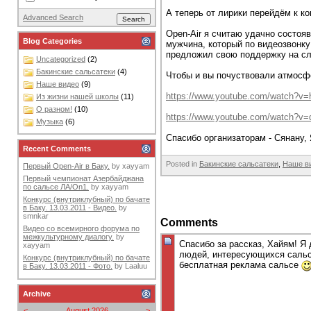
А теперь от лирики перейдём к ко
Advanced Search
Open-Air я считаю удачно состо
Blog Categories
мужчина, который по видеозвонку
предложил свою поддержку на с
Uncategorized
(2)
Бакинские сальсатеки
(4)
Чтобы и вы почуствовали атмосфе
Наше видео
(9)
https://www.youtube.com/watch?v=
Из жизни нашей школы
(11)
О разном!
(10)
https://www.youtube.com/watch?
Музыка
(6)
Спасибо организаторам - Сянану,
Recent Comments
Posted in
Бакинские сальсатеки
,
Наше в
Первый Open-Air в Баку.
by
xayyam
Первый чемпионат Азербайджана
по сальсе ЛА/On1.
by
xayyam
Конкурс (внутриклубный) по бачате
в Баку. 13.03.2011 - Видео.
by
smnkar
Comments
Видео со всемирного форума по
межкультурному диалогу.
by
Спасибо за рассказ, Хайям! Я
xayyam
людей, интересующихся сальсо
Конкурс (внутриклубный) по бачате
бесплатная реклама сальсе
в Баку. 13.03.2011 - Фото.
by
Laaluu
Archive
<
August 2026
>