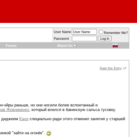
User Name
Remember Me?
Password
Forum
About Us
Rate this Entry
ен-эйры раньше, но они носили более вспонтанный и
лав Жовниренко
, который влился в бакинскую сальса тусовку.
ву диджеем
Kave
специально ради этого отменил занятия у старшей
нкой "зайти на огонёк".