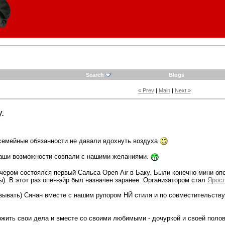
Search
Blogs
« Prev
|
Main
|
Next »
.
 семейные обязанности не давали вдохнуть воздуха
 наши возможности совпали с нашими желаниями.
чером состоялся первый Сальса Open-Air в Баку. Были конечно мини оп
ы). В этот раз опен-эйр был назначен заранее. Организатором стал
Ярос
азывать) Сянан вместе с нашим рупором НЙ стиля и по совместительст
ожить свои дела и вместе со своими любимыми - дочуркой и своей полови