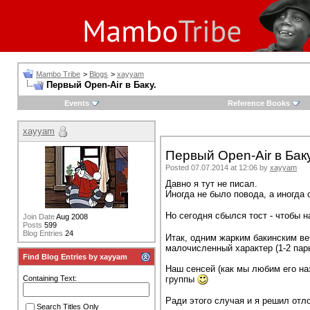
Mambo Tribe
>
Blogs
>
xayyam
Первый Open-Air в Баку.
Events
Reference Books
xayyam
Первый Open-Air в Баку
Posted 07.07.2014 at 12:06 by
xayyam
Давно я тут не писал.
Иногда не было повода, а иногда
Но сегодня сбылся тост - чтобы
Join Date
Aug 2008
Posts
599
Blog Entries
24
Итак, одним жарким бакинским ве
малочисленный характер (1-2 пар
Find Blog Entries by xayyam
Наш сенсей (как мы любим его н
группы
Containing Text:
Ради этого случая и я решил отл
Search Titles Only