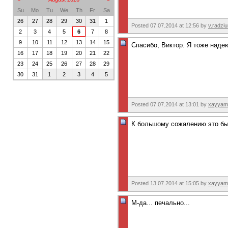
Su
Mo
Tu
We
Th
Fr
Sa
26
27
28
29
30
31
1
Posted 07.07.2014 at 12:56 by
v.radzi
2
3
4
5
6
7
8
9
10
11
12
13
14
15
Спасибо, Виктор. Я тоже наде
16
17
18
19
20
21
22
23
24
25
26
27
28
29
30
31
1
2
3
4
5
Posted 07.07.2014 at 13:01 by
xayyam
К большому сожалению это был
Posted 13.07.2014 at 15:05 by
xayyam
М-да... печально...