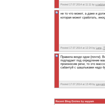
Posted 17.07.2014 at 11:11 by
v.radziu
не то что может, а даже и до
которая может сработать, ино
Posted 17.07.2014 at 12:24 by
Lana
Правила везде одни (почти). В
подпадает под опредление мас
произносим речи, то это масс
сабантуй с шашлыками надо б
Posted 17.07.2014 at 13:49 by
xayyam
Recent Blog Entries by xayyam