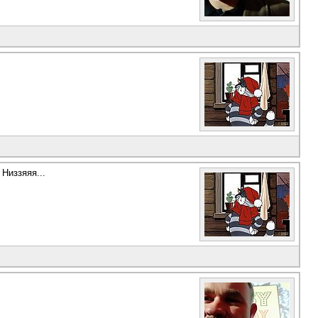
Низзяяя...