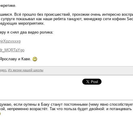
нкретике.
явшимся. Всё прошло без происшествий, прохожии очень интересно восп
 супруге показывал как наши ребята танцуют, менеджер сети кофеин Se
ледующих мероприятиях.
ру я снял два видео ролика:
hjrXpzvxxxg
v=dr_MQRTaYgo
 Ярославу и Каве.
идео
,
Из жизни нашей школы
 думаю, если оупены в Баку станут постоянными (чему явно способствуе
й, непременно возрастёт. Так что польза будет двойной: и потанцевать