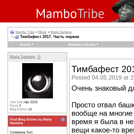
Mambo Tribe
>
Blogs
>
Maria Santana
Тимбафест 2017. Часть первая
Events
Reference Books
Maria Santana
Тимбафест 201
Posted 04.05.2019 at 2
Очень знаковый д
Join Date
Apr 2019
Просто отвал башк
Posts
3
Blog Entries
14
вообще на многие 
время я была в не
Find Blog Entries by Maria
Santana
вещи какое-то вре
Containing Text: