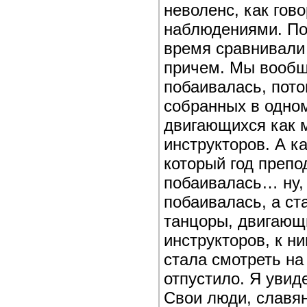
неволенс, как гов
наблюдениями. По
время сравнивали 
причем. Мы вообщ
побаивалась, пото
собранных в одно
двигающихся как м
инструкторов. А к
который год препо
побаивалась… ну, 
побаивалась, а ста
танцоры, двигающи
инструкторов, к н
стала смотреть на
отпустило. Я увид
Свои люди, славян