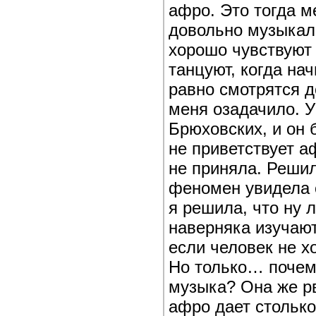
афро. Это тогда м
довольно музыкал
хорошо чувствуют 
танцуют, когда нач
равно смотрятся 
меня озадачило. У
Брюховских, и он 
не приветствует а
не приняла. Решила
феномен увидела 
я решила, что ну л
наверняка изучают
если человек не хо
Но только… почему
музыка? Она же рв
афро дает стольк