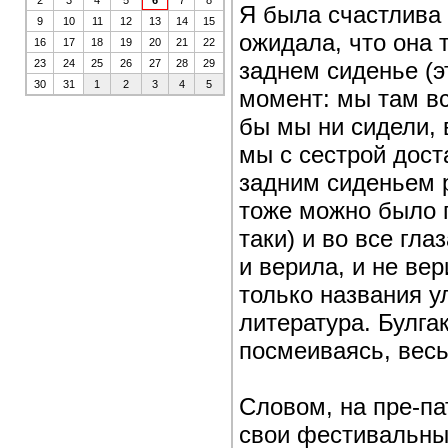
2
3
4
5
6
7
8
Я была счастлива 
9
10
11
12
13
14
15
ожидала, что она 
16
17
18
19
20
21
22
заднем сиденье (
23
24
25
26
27
28
29
30
31
1
2
3
4
5
момент: мы там вс
бы мы ни сидели, в
мы с сестрой дос
задним сиденьем 
тоже можно было п
таки) и во все гла
и верила, и не ве
только названия 
литература. Булга
посмеиваясь, вес
Словом, на пре-па
свои фестивальные