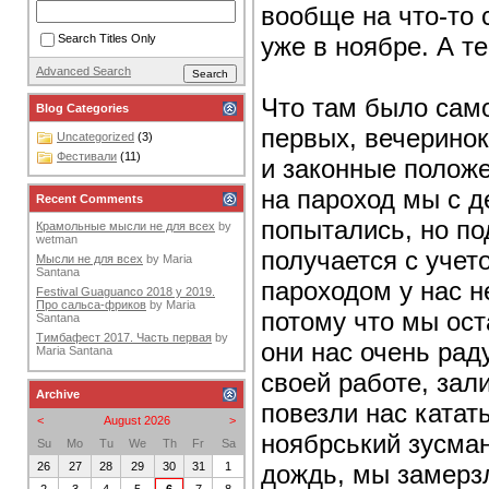
вообще на что-то 
уже в ноябре. А т
Search Titles Only
Advanced Search
Что там было само
Blog Categories
первых, вечеринок 
Uncategorized
(3)
Фестивали
(11)
и законные положе
на пароход мы с 
Recent Comments
попытались, но по
Крамольные мысли не для всех
by
wetman
получается с учет
Мысли не для всех
by
Maria
Santana
пароходом у нас н
Festival Guaguanco 2018 y 2019.
Про сальса-фриков
by
Maria
потому что мы ост
Santana
Тимбафест 2017. Часть первая
by
они нас очень рад
Maria Santana
своей работе, зал
Archive
повезли нас катат
<
August 2026
>
ноябрський зусман
Su
Mo
Tu
We
Th
Fr
Sa
дождь, мы замерзл
26
27
28
29
30
31
1