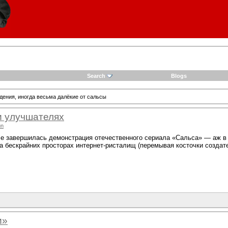
Search
Blogs
ения, иногда весьма далёкие от сальсы
и улучшателях
un
ле завершилась демонстрация отечественного сериала «Сальса» — аж в 
а бескрайних просторах интернет-ристалищ (перемывая косточки создате
и»