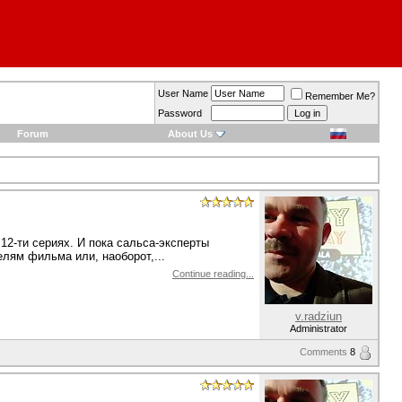
User Name
Remember Me?
Password
Forum
About Us
12-ти сериях. И пока сальса-эксперты
лям фильма или, наоборот,...
Continue reading...
v.radziun
Administrator
Comments
8