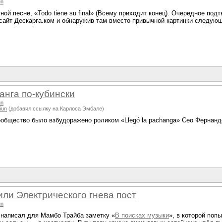
un
ной песне, «Todo tiene su final» (Всему приходит конец). Очередное под
 сайт Дескарга.ком и обнаружив там вместо привычной картинки следую
анга по-кубински
un
iun
(добавил ссылку на Карлоса Эмбале)
общество было взбудоражено роликом «Llegó la pachanga» Сео Фернанд
или Электрического гнева пост
un
 написал для Мамбо Трайба заметку «
В поисках музыки
», в которой поп