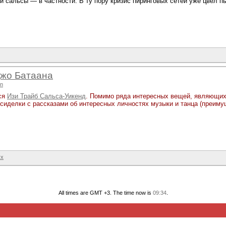
 сальсы — в частности. В ту пору кризис пиринговых сетей уже цвёл п
Джо Батаана
un
лся
Изи Трайб Сальса-Уикенд
. Помимо ряда интересных вещей, являющих
сиделки с рассказами об интересных личностях музыки и танца (преиму
ух
All times are GMT +3. The time now is
09:34
.