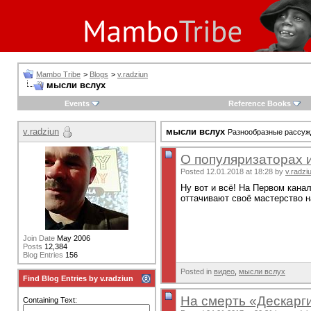
Mambo Tribe
>
Blogs
>
v.radziun
мысли вслух
Events
Reference Books
v.radziun
мысли вслух
Разнообразные рассужд
О популяризаторах 
Posted 12.01.2018 at 18:28 by
v.radzi
Ну вот и всё! На Первом кана
оттачивают своё мастерство н
Join Date
May 2006
Posts
12,384
Blog Entries
156
Posted in
видео
,
мысли вслух
Find Blog Entries by v.radziun
На смерть «Дескарг
Containing Text: