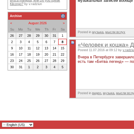
музыкальных записей вообще и
Bruca maniguá, или Do you speak
Kikongo?
by
v.radziun
Archive
<
August 2026
>
Su
Mo
Tu
We
Th
Fr
Sa
Posted in
музыка
,
мысли вслух
26
27
28
29
30
31
1
2
3
4
5
6
7
8
«Человек и кошка» 
9
10
11
12
13
14
15
Posted 11.07.2016 at 09:12 by
v.radzi
16
17
18
19
20
21
22
Вчера в Петербурге заверши
23
24
25
26
27
28
29
есть там «Битва легенд» — по
30
31
1
2
3
4
5
Posted in
видео
,
музыка
,
мысли всл