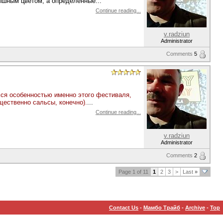
ышным цветом, а определённые...
Continue reading...
v.radziun
Administrator
Comments
5
ся особенностью именно этого фестиваля,
щественно сальсы, конечно).
...
Continue reading...
v.radziun
Administrator
Comments
2
Page 1 of 11
1
2
3
>
Last
»
Contact Us
-
Мамбо Трайб
-
Archive
-
Top