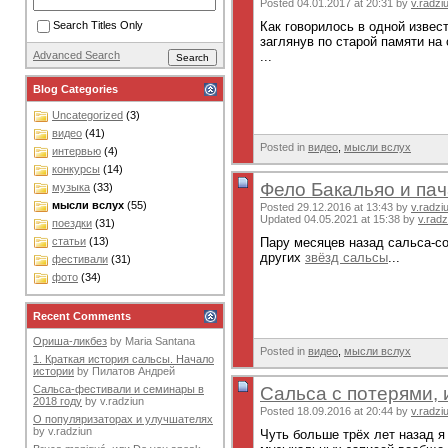
Posted 04.01.2017 at 20:31 by
v.radzi
Как говорилось в одной извест
Search Titles Only
заглянув по старой памяти на
...
Advanced Search
Blog Categories
Uncategorized
(3)
видео
(41)
Posted in
видео
,
мысли вслух
интервью
(4)
конкурсы
(14)
Фело Бакальяо и пач
музыка
(33)
мысли вслух
(55)
Posted 29.12.2016 at 13:43 by
v.radzi
Updated 04.05.2021 at 15:38 by
v.radz
поездки
(31)
Пару месяцев назад сальса-со
статьи
(13)
других
звёзд сальсы
...
фестивали
(31)
фото
(34)
Recent Comments
Ориша-ликбез
by
Maria Santana
Posted in
видео
,
мысли вслух
1. Краткая история сальсы. Начало
истории
by
Пилатов Андрей
Сальса с потерями, 
Сальса-фестивали и семинары в
2018 году
by
v.radziun
Posted 18.09.2016 at 20:44 by
v.radzi
О популяризаторах и улучшателях
by
v.radziun
Чуть больше трёх лет назад я