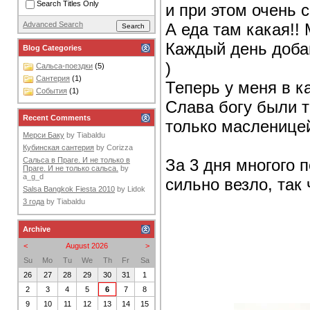
Search Titles Only
и при этом очень 
А еда там какая!!
Advanced Search
Каждый день доба
Blog Categories
)
Сальса-поездки
(5)
Сантерия
(1)
Теперь у меня в к
События
(1)
Слава богу были т
Recent Comments
только масленице
Мерси Баку
by
Tiabaldu
Кубинская сантерия
by
Corizza
За 3 дня многого п
Сальса в Праге. И не только в
Праге. И не только сальса.
by
a_g_d
сильно везло, так 
Salsa Bangkok Fiesta 2010
by
Lidok
3 года
by
Tiabaldu
Archive
<
August 2026
>
Su
Mo
Tu
We
Th
Fr
Sa
26
27
28
29
30
31
1
2
3
4
5
6
7
8
9
10
11
12
13
14
15