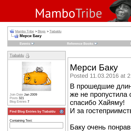
Mambo Tribe
>
Blogs
>
Tiabaldu
Мерси Баку
Events
Reference Books
Tiabaldu
Мерси Баку
Posted 11.03.2016 at 2
В прошедшие длин
же не пропустила 
Join Date
Jan 2009
Posts
321
спасибо Хайяму!
Blog Entries
7
И за гостеприимст
Find Blog Entries by Tiabaldu
Containing Text:
Баку очень понра