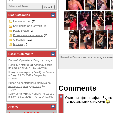
Advanced Search
Blog Categories
Uncategorized
(2)
Бакинские сальсатеки
(4)
Наше видео
(9)
Из жизни нашей школы
(11)
О разном!
(10)
Музыка
(6)
Recent Comments
Posted in
Бакинские сальсатеки
,
Из жиз
Первый Open-Air в Баку.
by
xayyam
Первый чемпионат Азербайджана
по сальсе ЛА/On1.
by
xayyam
Конкурс (внутриклубный) по бачате
в Баку. 13.03.2011 - Видео.
by
smnkar
Видео со всемирного форума по
Comments
межкультурному диалогу.
by
xayyam
Конкурс (внутриклубный) по бачате
в Баку. 13.03.2011 - Фото.
by
Laaluu
Отличные фотографии! Будем 
танцевальными снимками
Archive
<
August 2026
>