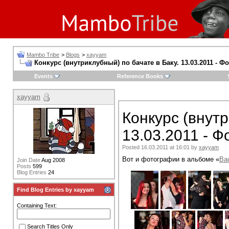
Mambo Tribe
>
Blogs
>
xayyam
Конкурс (внутриклубный) по бачате в Баку. 13.03.2011 - Фо
Events
Reference Books
xayyam
Конкурс (внутр
13.03.2011 - Ф
Posted 16.03.2011 at 16:01 by
xayyam
Вот и фотографии в альбоме «
Bac
Join Date
Aug 2008
Posts
599
Blog Entries
24
Find Blog Entries by xayyam
Containing Text:
Search Titles Only