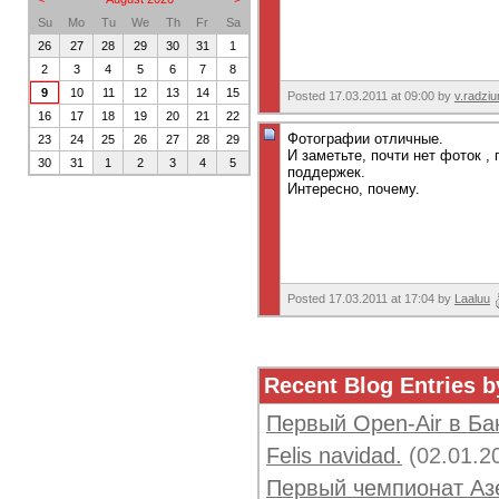
Su
Mo
Tu
We
Th
Fr
Sa
26
27
28
29
30
31
1
2
3
4
5
6
7
8
9
10
11
12
13
14
15
Posted 17.03.2011 at 09:00 by
v.radziu
16
17
18
19
20
21
22
Фотографии отличные.
23
24
25
26
27
28
29
И заметьте, почти нет фоток 
30
31
1
2
3
4
5
поддержек.
Интересно, почему.
Posted 17.03.2011 at 17:04 by
Laaluu
Recent Blog Entries 
Первый Open-Air в Бак
Felis navidad.
(02.01.2
Первый чемпионат Аз