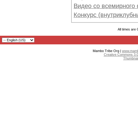
Видео со всемирного 
Конкурс (внутриклубны
All times are
Mambo Tribe Org |
www.mambo
Creative Commons 3.0:
Thumbnai