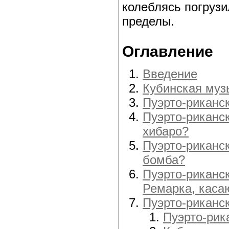
колеблясь погрузи
пределы.
Оглавление
Введение
Кубинская муз
Пуэрто-риканс
Пуэрто-риканс
хибаро?
Пуэрто-риканс
бомба?
Пуэрто-риканс
Ремарка, каса
Пуэрто-риканс
Пуэрто-рик