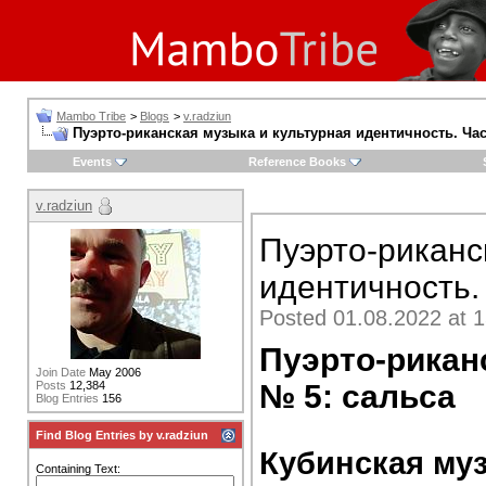
Mambo Tribe
>
Blogs
>
v.radziun
Пуэрто-риканская музыка и культурная идентичность. Час
Events
Reference Books
v.radziun
Пуэрто-риканс
идентичность. 
Posted 01.08.2022 at 1
Пуэрто-рикан
Join Date
May 2006
№ 5: сальса
Posts
12,384
Blog Entries
156
Find Blog Entries by v.radziun
Кубинская му
Containing Text: