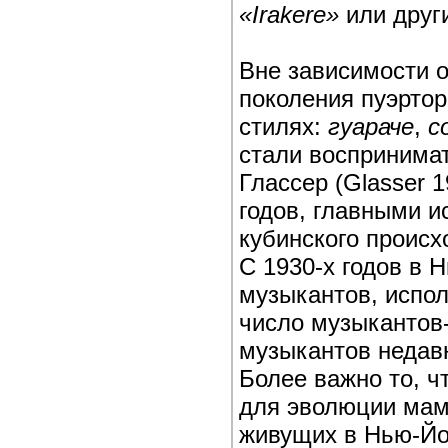
«Irakere»
или други
Вне зависимости от
поколения пуэрто
стилях:
гуараче
,
с
стали воспринимат
Глассер (Glasser 1
годов, главными 
кубинского проис
С 1930-х годов в 
музыкантов, испо
число музыкантов-
музыкантов недав
Более важно то, 
для эволюции мам
живущих в Нью-Йор