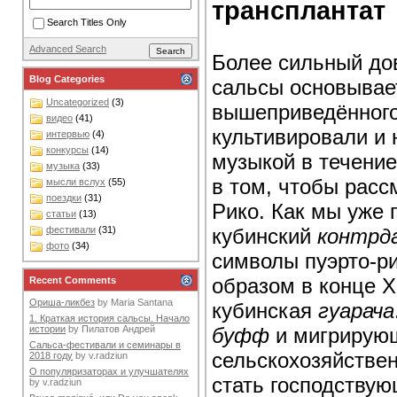
трансплантат
Search Titles Only
Advanced Search
Более сильный дов
Blog Categories
сальсы основывает
Uncategorized
(3)
вышеприведённого
видео
(41)
культивировали и
интервью
(4)
конкурсы
(14)
музыкой в течение
музыка
(33)
в том, чтобы расс
мысли вслух
(55)
поездки
(31)
Рико. Как мы уже 
статьи
(13)
кубинский
контрд
фестивали
(31)
фото
(34)
символы пуэрто-р
образом в конце X
Recent Comments
Ориша-ликбез
by
Maria Santana
кубинская
гуарача
1. Краткая история сальсы. Начало
буфф
и мигрирующ
истории
by
Пилатов Андрей
Сальса-фестивали и семинары в
сельскохозяйстве
2018 году
by
v.radziun
О популяризаторах и улучшателях
стать господству
by
v.radziun