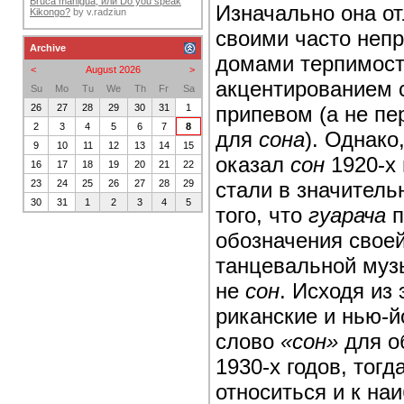
Bruca maniguá, или Do you speak
Изначально она о
Kikongo?
by
v.radziun
своими часто неп
Archive
домами терпимост
<
August 2026
>
акцентированием 
Su
Mo
Tu
We
Th
Fr
Sa
припевом (а не пе
26
27
28
29
30
31
1
2
3
4
5
6
7
8
для
сона
). Однако
9
10
11
12
13
14
15
оказал
сон
1920-х 
16
17
18
19
20
21
22
стали в значитель
23
24
25
26
27
28
29
30
31
1
2
3
4
5
того, что
гуарача
п
обозначения своей
танцевальной муз
не
сон
. Исходя из 
риканские и нью-
слово
«сон»
для о
1930-х годов, тог
относиться и к н