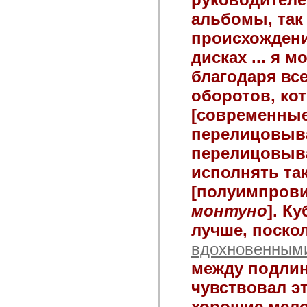
альбомы, так
происхождени
дисках ... я 
благодаря вс
оборотов, кот
[современные
перелицовыва
перелицовыва
исполнять та
[полуимпрови
монтуно
]. К
лучше, поско
вдохновенным
между подл
чувствовал эт
хорошие мело