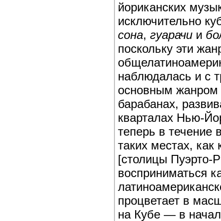
йориканских музык
исключительно ку
сона
,
гуарачи
и
бо
поскольку эти жан
общелатиноамерик
наблюдалась и с т
основным жанром 
барабанах, развив
кварталах Нью-Йо
теперь в течение 
таких местах, как
[столицы Пуэрто-Р
восприниматься к
латиноамериканск
процветает в масш
на Кубе — в начал