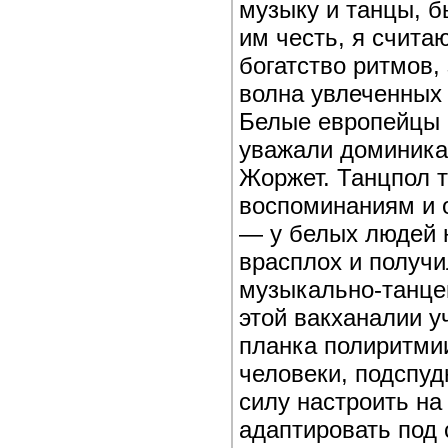
музыку и танцы, б
им честь, я счита
богатство ритмов, 
волна увлеченных 
Белые европейцы р
уважали доминика
Жоржет. Танцпол те
воспоминаниям и 
— у белых людей 
врасплох и получи
музыкально-танцев
этой вакханалии у
планка полиритмии
человеки, подспуд
силу настроить на 
адаптировать под