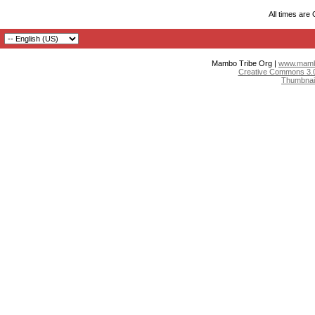
All times are
Mambo Tribe Org |
www.mambo
Creative Commons 3.0:
Thumbnai