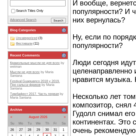
И вообще, вернетс
популярности? И ч
Search Titles Only
них вернулась?
Advanced Search
Blog Categories
Ну, если по поряд
Uncategorized
(3)
популярности?
Фестивали
(11)
Recent Comments
Люди сегодня идут
Крамольные мысли не для всех
by
wetman
целенаправленно и
Мысли не для всех
by
Maria
Santana
нравится музыка.
Festival Guaguanco 2018 y 2019.
Про сальса-фриков
by
Maria
Santana
Тимбафест 2017. Часть первая
by
Несколько лет том
Maria Santana
композитор, снял 
Archive
Гудолл снимал его
<
August 2026
>
континентах. Это
Su
Mo
Tu
We
Th
Fr
Sa
очень рекомендую 
26
27
28
29
30
31
1