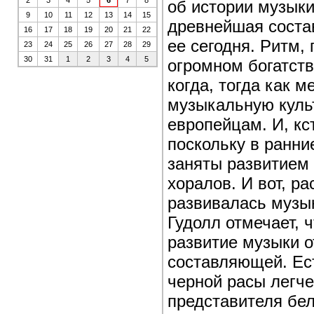
2
3
4
5
6
7
8
об истории музыки
9
10
11
12
13
14
15
древнейшая соста
16
17
18
19
20
21
22
ее сегодня. Ритм,
23
24
25
26
27
28
29
30
31
1
2
3
4
5
огромном богатств
когда, тогда как 
музыкальную куль
европейцам. И, кс
поскольку в ранни
заняты развитием 
хоралов. И вот, ра
развивалась музык
Гудолл отмечает, 
развитие музыки о
составляющей. Ест
черной расы легче
представителя бел