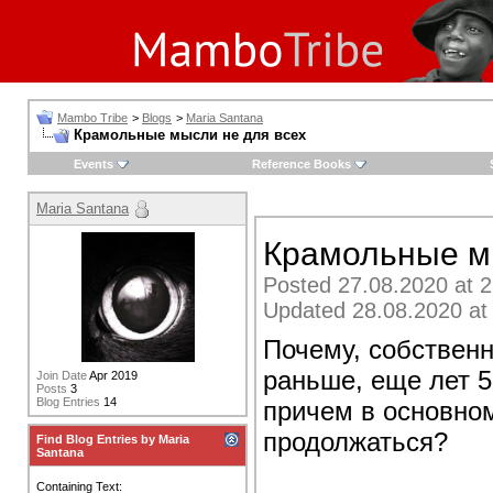
Mambo Tribe
>
Blogs
>
Maria Santana
Крамольные мысли не для всех
Events
Reference Books
Maria Santana
Крамольные м
Posted 27.08.2020 at 2
Updated 28.08.2020 at
Почему, собственн
раньше, еще лет 5
Join Date
Apr 2019
Posts
3
Blog Entries
14
причем в основном
продолжаться?
Find Blog Entries by Maria
Santana
Containing Text: