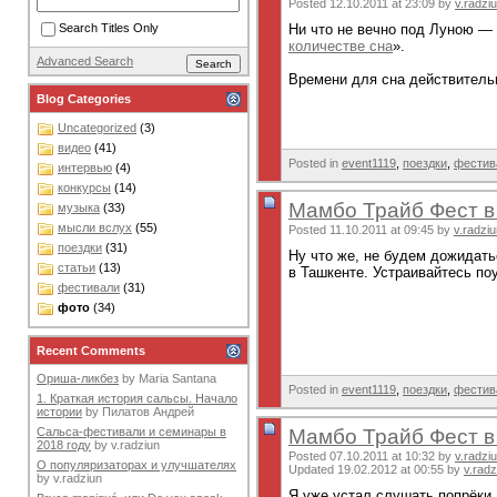
Posted 12.10.2011 at 23:09 by
v.radzi
Ни что не вечно под Луною — 
Search Titles Only
количестве сна
».
Advanced Search
Времени для сна действительн
Blog Categories
Uncategorized
(3)
видео
(41)
Posted in
event1119
,
поездки
,
фестив
интервью
(4)
конкурсы
(14)
Мамбо Трайб Фест в
музыка
(33)
мысли вслух
(55)
Posted 11.10.2011 at 09:45 by
v.radzi
поездки
(31)
Ну что же, не будем дожидать
статьи
(13)
в Ташкенте. Устраивайтесь по
фестивали
(31)
фото
(34)
Recent Comments
Ориша-ликбез
by
Maria Santana
Posted in
event1119
,
поездки
,
фестив
1. Краткая история сальсы. Начало
истории
by
Пилатов Андрей
Мамбо Трайб Фест в
Сальса-фестивали и семинары в
2018 году
by
v.radziun
Posted 07.10.2011 at 10:32 by
v.radzi
О популяризаторах и улучшателях
Updated 19.02.2012 at 00:55 by
v.radz
by
v.radziun
Я уже устал слушать попрёки 