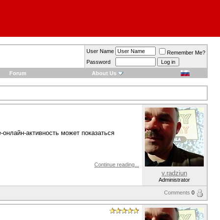
User Name
Remember Me?
Password
Forum
About Us
-онлайн-активность может показаться
Continue reading...
v.radziun
Administrator
Comments
0