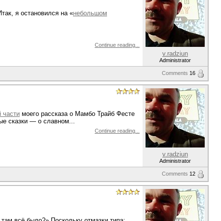
так, я остановился на «
небольшом
Continue reading...
v.radziun
Administrator
Comments
16
й части
моего рассказа о Мамбо Трайб Фесте
ые сказки — о славном...
Continue reading...
v.radziun
Administrator
Comments
12
 там всё было?» Поскольку отмазки типа: