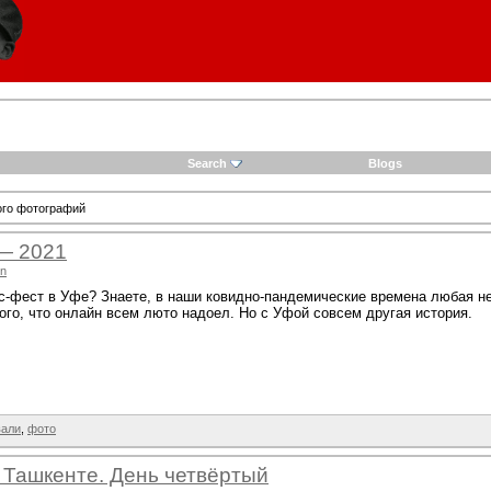
Search
Blogs
ого фотографий
— 2021
un
с-фест в Уфе? Знаете, в наши ковидно-пандемические времена любая не
ого, что онлайн всем люто надоел. Но с Уфой совсем другая история.
вали
,
фото
 Ташкенте. День четвёртый