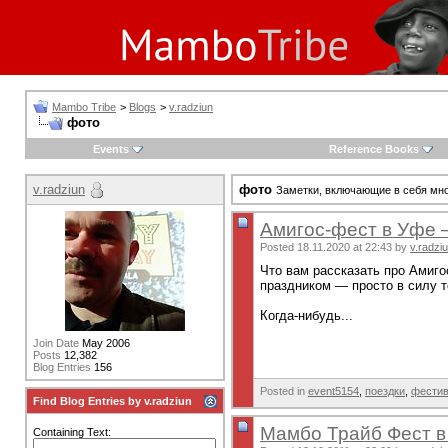
Mambo Tribe
>
Blogs
>
v.radziun
фото
Events
Reference Books
v.radziun
фото
Заметки, включающие в себя мн
Амигос-фест в Уфе 
Posted 18.11.2020 at 22:43 by
v.radzi
Что вам рассказать про Амиго
праздником — просто в силу т
Когда-нибудь...
Join Date
May 2006
Posts
12,382
Blog Entries
156
Posted in
event5154
,
поездки
,
фести
Find Blog Entries by v.radziun
Мамбо Трайб Фест в
Containing Text: