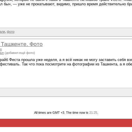
л бы», — уже не прокатывают, видимо, пришло время действительно брат
али
,
фото
 Ташкенте. Фото
un
iun
(добавил ещё фото)
айб Феста прошла уже неделя, а я всё никак не могу заставить себя взя
естиваль. Так что пока посмотрите на фотографии из Ташкента, а я об
All times are GMT +3. The time now is
21:25
.