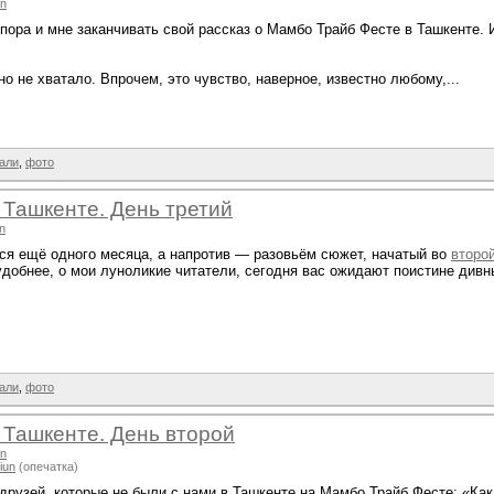
un
пора и мне заканчивать свой рассказ о Мамбо Трайб Фесте в Ташкенте. И
о не хватало. Впрочем, это чувство, наверное, известно любому,...
али
,
фото
 Ташкенте. День третий
un
ся ещё одного месяца, а напротив — разовьём сюжет, начатый во
второ
удобнее, о мои луноликие читатели, сегодня вас ожидают поистине дивн
али
,
фото
 Ташкенте. День второй
un
iun
(опечатка)
друзей, которые не были с нами в Ташкенте на Мамбо Трайб Фесте: «Как