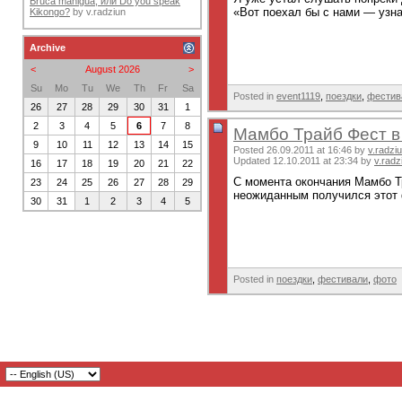
Bruca maniguá, или Do you speak
«Вот поехал бы с нами — узна
Kikongo?
by
v.radziun
Archive
<
August 2026
>
Su
Mo
Tu
We
Th
Fr
Sa
Posted in
event1119
,
поездки
,
фестив
26
27
28
29
30
31
1
2
3
4
5
6
7
8
Мамбо Трайб Фест в
9
10
11
12
13
14
15
Posted 26.09.2011 at 16:46 by
v.radzi
Updated 12.10.2011 at 23:34 by
v.radz
16
17
18
19
20
21
22
С момента окончания Мамбо Тр
23
24
25
26
27
28
29
неожиданным получился этот ф
30
31
1
2
3
4
5
Posted in
поездки
,
фестивали
,
фото