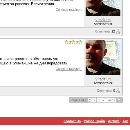
ься за рассказ. Впечатления...
Continue reading...
v.radziun
Administrator
Comments
12
ться за рассказ о нём: очень уж
ещаю в ближайшие же дни порадовать...
Continue reading...
v.radziun
Administrator
Comments
0
Page 1 of 7
1
2
3
>
Last
»
Contact Us
-
Мамбо Трайб
-
Archive
-
Top